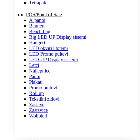
Tetrapak
POS/Point of Sale
A-panoi
Banneri
Beach flag
Big LED UP Display sistemi
Hangeri
LED okviri i totemi
LED Promo pultevi
LED UP Display sistemi
Letci
Naljepnice
Panoi
Plakati
Promo pultovi
Roll up
Tekstilni zidovi
Zastave
Zastavice
Wobbleri