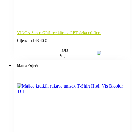
VINGA Sheep GRS reciklirana PET deka od flora
Cijena: od
43,46
€
Lista
želja
Majica
, Odjeća