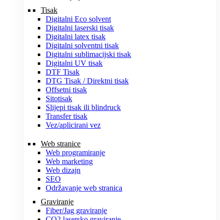
Tisak
Digitalni Eco solvent
Digitalni laserski tisak
Digitalni latex tisak
Digitalni solventni tisak
Digitalni sublimacijski tisak
Digitalni UV tisak
DTF Tisak
DTG Tisak / Direktni tisak
Offsetni tisak
Sitotisak
Slijepi tisak ili blindruck
Transfer tisak
Vez/aplicirani vez
Web stranice
Web programiranje
Web marketing
Web dizajn
SEO
Održavanje web stranica
Graviranje
Fiber/Jag graviranje
CO2 lasersko graviranje