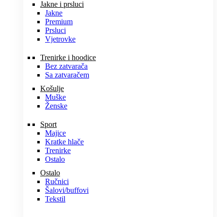
Jakne i prsluci
Jakne
Premium
Prsluci
Vjetrovke
Trenirke i hoodice
Bez zatvarača
Sa zatvaračem
Košulje
Muške
Ženske
Sport
Majice
Kratke hlače
Trenirke
Ostalo
Ostalo
Ručnici
Šalovi/buffovi
Tekstil