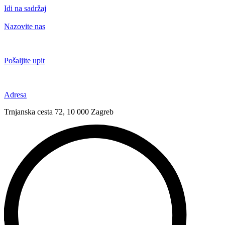
Idi na sadržaj
Nazovite nas
+385 91 6673 789
Pošaljite upit
novival@novival.hr
Adresa
Trnjanska cesta 72, 10 000 Zagreb