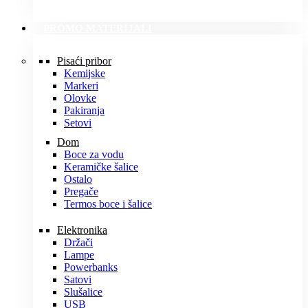
PROMO MATERIJALI
Pisaći pribor
Kemijske
Markeri
Olovke
Pakiranja
Setovi
Dom
Boce za vodu
Keramičke šalice
Ostalo
Pregače
Termos boce i šalice
Elektronika
Držači
Lampe
Powerbanks
Satovi
Slušalice
USB