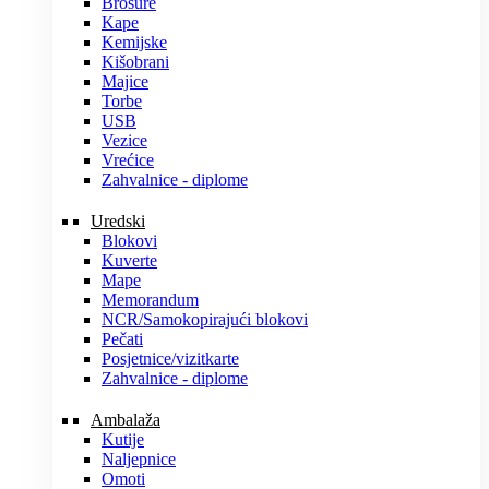
Brošure
Kape
Kemijske
Kišobrani
Majice
Torbe
USB
Vezice
Vrećice
Zahvalnice - diplome
Uredski
Blokovi
Kuverte
Mape
Memorandum
NCR/Samokopirajući blokovi
Pečati
Posjetnice/vizitkarte
Zahvalnice - diplome
Ambalaža
Kutije
Naljepnice
Omoti