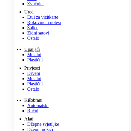
Zvučnici
Ured
Etui za vizitkarte
Rokovnici i notesi
Šalice
Zidni satovi
Ostalo
Upaljači
Metalni
Plastični
Privjesci
Drveni
Metalni
Plastični
Ostalo
Kišobrani
Automatski
Ručni
Alati
Džepne svjetiljke
Džepni nožići