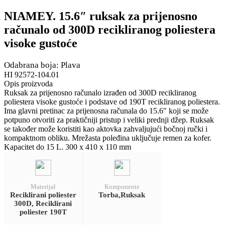
NIAMEY. 15.6″ ruksak za prijenosno
računalo od 300D recikliranog poliestera
visoke gustoće
Odabrana boja: Plava
HI 92572-104.01
Opis proizvoda
Ruksak za prijenosno računalo izrađen od 300D recikliranog
poliestera visoke gustoće i podstave od 190T recikliranog poliestera.
Ima glavni pretinac za prijenosna računala do 15.6″ koji se može
potpuno otvoriti za praktičniji pristup i veliki prednji džep. Ruksak
se također može koristiti kao aktovka zahvaljujući bočnoj ručki i
kompaktnom obliku. Mrežasta poleđina uključuje remen za kofer.
Kapacitet do 15 L. 300 x 410 x 110 mm
Materijal
Komponente
Reciklirani poliester
Torba,Ruksak
300D, Reciklirani
poliester 190T