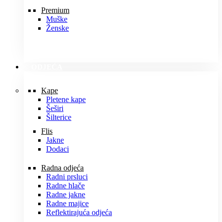
Premium
Muške
Ženske
ODJEĆA
Kape
Pletene kape
Šeširi
Šilterice
Flis
Jakne
Dodaci
Radna odjeća
Radni prsluci
Radne hlače
Radne jakne
Radne majice
Reflektirajuća odjeća