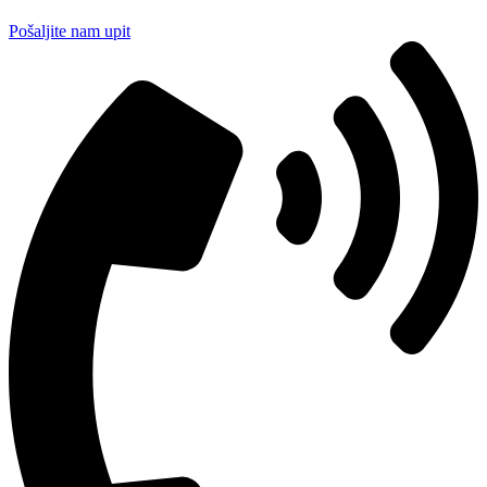
Pošaljite nam upit