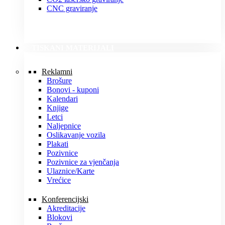
CNC graviranje
TISKANI MATERIJALI
Reklamni
Brošure
Bonovi - kuponi
Kalendari
Knjige
Letci
Naljepnice
Oslikavanje vozila
Plakati
Pozivnice
Pozivnice za vjenčanja
Ulaznice/Karte
Vrećice
Konferencijski
Akreditacije
Blokovi