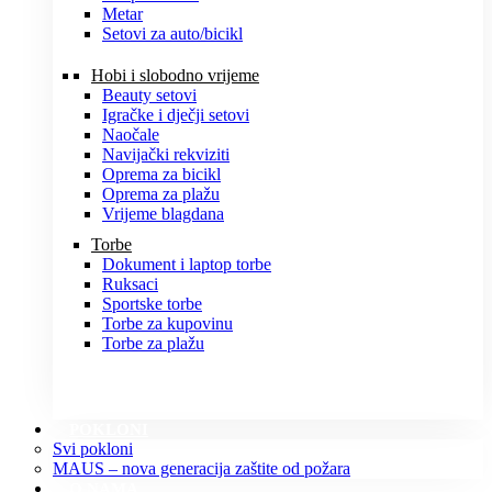
Metar
Setovi za auto/bicikl
Hobi i slobodno vrijeme
Beauty setovi
Igračke i dječji setovi
Naočale
Navijački rekviziti
Oprema za bicikl
Oprema za plažu
Vrijeme blagdana
Torbe
Dokument i laptop torbe
Ruksaci
Sportske torbe
Torbe za kupovinu
Torbe za plažu
POKLONI
Svi pokloni
MAUS – nova generacija zaštite od požara
O NAMA