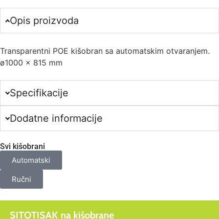
proizvoda.
Your
total
Opis proizvoda
is
0,00 €
Transparentni POE kišobran sa automatskim otvaranjem.
ø1000 x 815 mm
Specifikacije
Dodatne informacije
Svi kišobrani
Automatski
Ručni
SITOTISAK na kišobrane