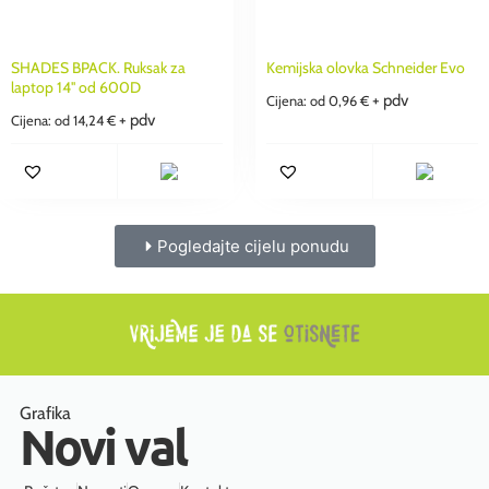
SHADES BPACK. Ruksak za
Kemijska olovka Schneider Evo
laptop 14'' od 600D
+ pdv
Cijena: od
0,96
€
+ pdv
Cijena: od
14,24
€
Pogledajte cijelu ponudu
Grafika
Novi val