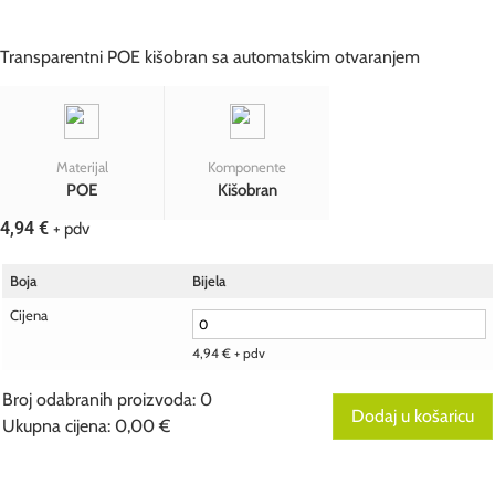
Transparentni POE kišobran sa automatskim otvaranjem
Materijal
Komponente
POE
Kišobran
4,94
€
+ pdv
Boja
Bijela
Cijena
4,94
€
+ pdv
Broj odabranih proizvoda
:
0
Dodaj u košaricu
Ukupna cijena
:
0,00 €
0
Broj
odabranih