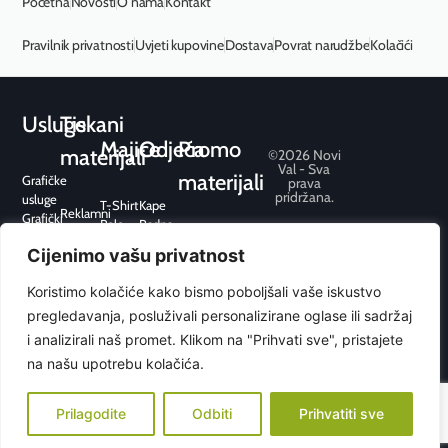
Početna
Novosti
O nama
Kontakt
Pravilnik privatnosti
Uvjeti kupovine
Dostava
Povrat narudžbe
Kolačići
Usluge
Tiskani
Majice
Odjeća
Promo
materijali
©2026 Novi
Val - Sva
materijali
Grafičke
prava
pridržana.
usluge
T-Shirt
Kape
Reklamni
Grafički
Polo
Radna
Konferencijski
dizajn
Pisaći pribor
Premium
odjeća
Uredski
Cijenimo vašu privatnost
Grafička
Elektronika
Fit
Trenirke
Ambalaža
priprema
Upaljači
Sport
i
Pos /
Koristimo kolačiće kako bismo poboljšali vaše iskustvo
Tisak
Kišobrani
hoodice
Point
Web
Hobi i
pregledavanja, posluživali personalizirane oglase ili sadržaj
Sport
of Sale
dizajn
slobodno
Flis
i analizirali naš promet. Klikom na "Prihvati sve", pristajete
Graviranje
vrijeme
Jakne i
na našu upotrebu kolačića.
Dom
prsluci
Ured
Ostalo
Privjesci
Prilagodite
Odbiti
Prihvatiti sve
Alati
Torbe