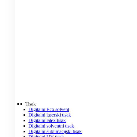
Tisak
Digitalni Eco solvent
Digitalni laserski tisak
Digitalni latex tisak
Digitalni solventni tisak
Digitalni sublimacijski tisak
Digitalni UV tisak