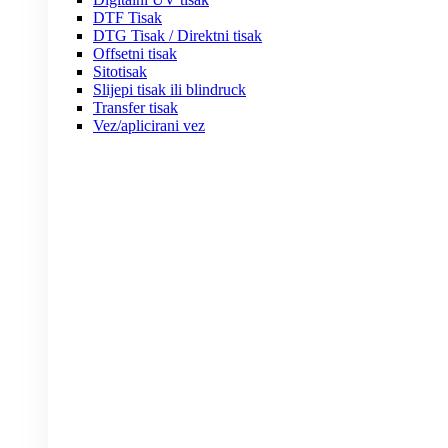
DTF Tisak
DTG Tisak / Direktni tisak
Offsetni tisak
Sitotisak
Slijepi tisak ili blindruck
Transfer tisak
Vez/aplicirani vez