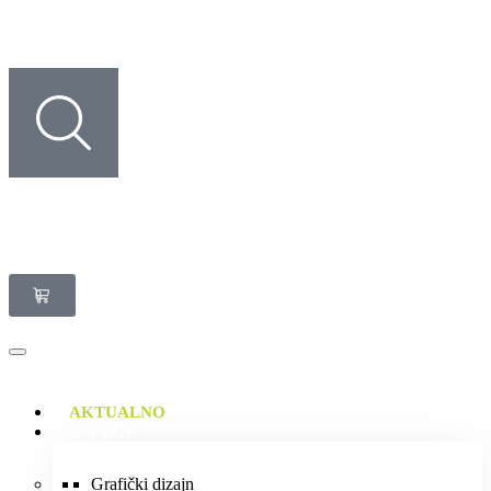
0
AKTUALNO
USLUGE
Grafički dizajn