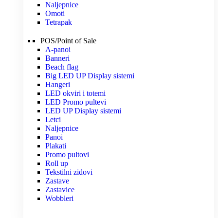
Naljepnice
Omoti
Tetrapak
POS/Point of Sale
A-panoi
Banneri
Beach flag
Big LED UP Display sistemi
Hangeri
LED okviri i totemi
LED Promo pultevi
LED UP Display sistemi
Letci
Naljepnice
Panoi
Plakati
Promo pultovi
Roll up
Tekstilni zidovi
Zastave
Zastavice
Wobbleri