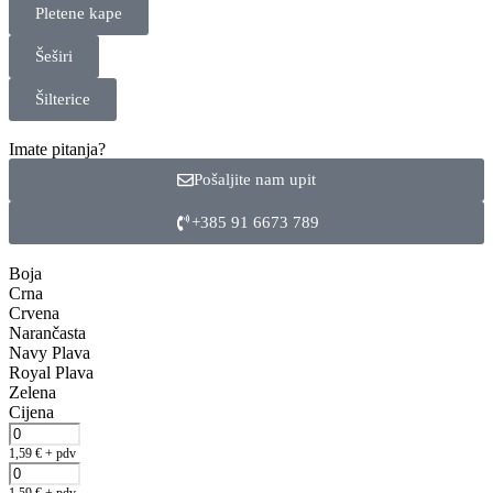
Pletene kape
Šeširi
Šilterice
Imate pitanja?
Pošaljite nam upit
+385 91 6673 789
Boja
Crna
Crvena
Narančasta
Navy Plava
Royal Plava
Zelena
Cijena
1,59
€
+ pdv