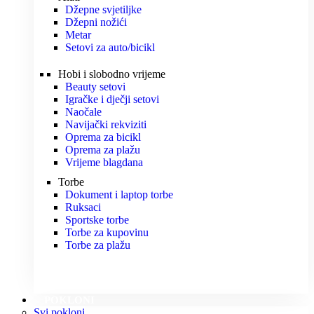
Džepne svjetiljke
Džepni nožići
Metar
Setovi za auto/bicikl
Hobi i slobodno vrijeme
Beauty setovi
Igračke i dječji setovi
Naočale
Navijački rekviziti
Oprema za bicikl
Oprema za plažu
Vrijeme blagdana
Torbe
Dokument i laptop torbe
Ruksaci
Sportske torbe
Torbe za kupovinu
Torbe za plažu
POKLONI
Svi pokloni