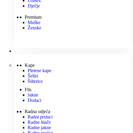
Unisex
Dječje
Premium
Muške
Ženske
ODJEĆA
Kape
Pletene kape
Šeširi
Šilterice
Flis
Jakne
Dodaci
Radna odjeća
Radni prsluci
Radne hlače
Radne jakne
Radne majice