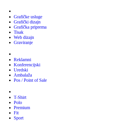
Usluge
Grafičke usluge
Grafički dizajn
Grafička priprema
Tisak
Web dizajn
Graviranje
Tiskani materijali
Reklamni
Konferencijski
Uredski
Ambalaža
Pos / Point of Sale
Majice
T-Shirt
Polo
Premium
Fit
Sport