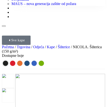
MAUS – nova generacija zaštite od požara
O NAMA
KONTAKT
KATALOZI
Sve kape
Početna
/
Trgovina
/
Odjeća
/
Kape
/
Šilterice
/ NICOLA. Šilterica
(150 g/m²)
Dostupne boje