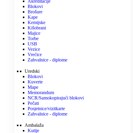
Akreditacije
Blokovi
Brošure
Kape
Kemijske
Kišobrani
Majice
Torbe
USB
Vezice
Vrećice
Zahvalnice - diplome
Uredski
Blokovi
Kuverte
Mape
Memorandum
NCR/Samokopirajući blokovi
Pečati
Posjetnice/vizitkarte
Zahvalnice - diplome
Ambalaža
Kutije