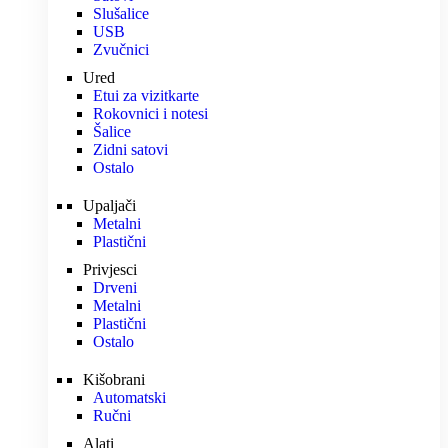
Slušalice
USB
Zvučnici
Ured
Etui za vizitkarte
Rokovnici i notesi
Šalice
Zidni satovi
Ostalo
Upaljači
Metalni
Plastični
Privjesci
Drveni
Metalni
Plastični
Ostalo
Kišobrani
Automatski
Ručni
Alati