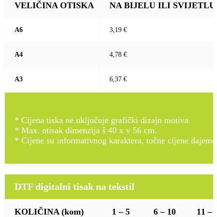
VELIČINA OTISKA
NA BIJELU ILI SVIJETLU (b
A6
3,19 €
A4
4,78 €
A3
6,37 €
* Cijena tiska ne uključuje grafički dizajn motiva.
* Max. otisak dimenzija š 40 x v 56 cm.
* Cijene su informativnog karaktera, točne cijene dajemo
DTF digitalni tisak na tekstil
KOLIČINA
(kom)
1 – 5
6 – 10
11 – 