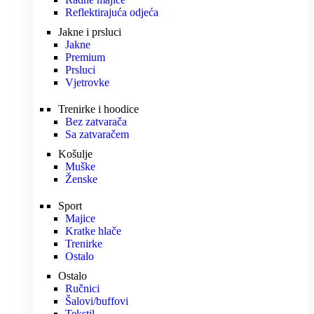
Reflektirajuća odjeća
Jakne i prsluci
Jakne
Premium
Prsluci
Vjetrovke
Trenirke i hoodice
Bez zatvarača
Sa zatvaračem
Košulje
Muške
Ženske
Sport
Majice
Kratke hlače
Trenirke
Ostalo
Ostalo
Ručnici
Šalovi/buffovi
Tekstil