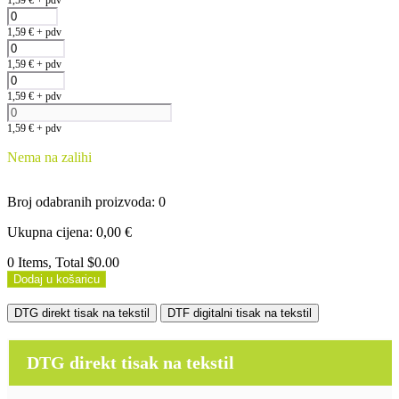
1,59
€
+ pdv
1,59
€
+ pdv
1,59
€
+ pdv
1,59
€
+ pdv
1,59
€
+ pdv
Nema na zalihi
Broj odabranih proizvoda
:
0
Ukupna cijena
:
0,00
€
0 Items, Total $0.00
Dodaj u košaricu
DTG direkt tisak na tekstil
DTF digitalni tisak na tekstil
DTG direkt tisak na tekstil