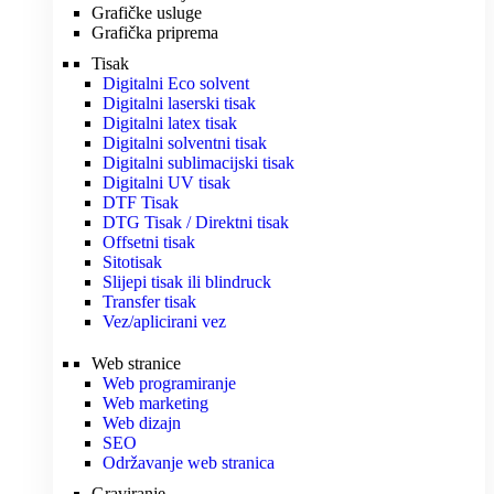
Grafičke usluge
Grafička priprema
Tisak
Digitalni Eco solvent
Digitalni laserski tisak
Digitalni latex tisak
Digitalni solventni tisak
Digitalni sublimacijski tisak
Digitalni UV tisak
DTF Tisak
DTG Tisak / Direktni tisak
Offsetni tisak
Sitotisak
Slijepi tisak ili blindruck
Transfer tisak
Vez/aplicirani vez
Web stranice
Web programiranje
Web marketing
Web dizajn
SEO
Održavanje web stranica
Graviranje