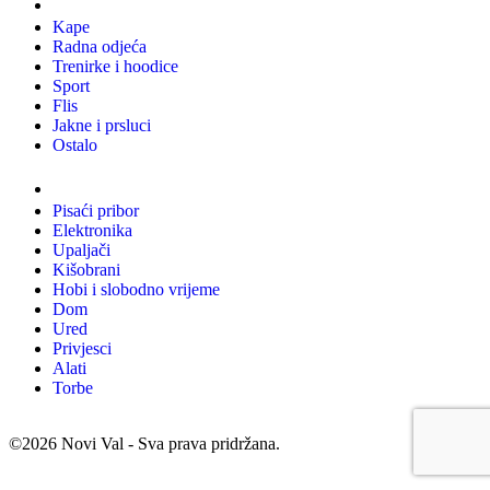
Odjeća
Kape
Radna odjeća
Trenirke i hoodice
Sport
Flis
Jakne i prsluci
Ostalo
Promo materijali
Pisaći pribor
Elektronika
Upaljači
Kišobrani
Hobi i slobodno vrijeme
Dom
Ured
Privjesci
Alati
Torbe
©2026 Novi Val - Sva prava pridržana.