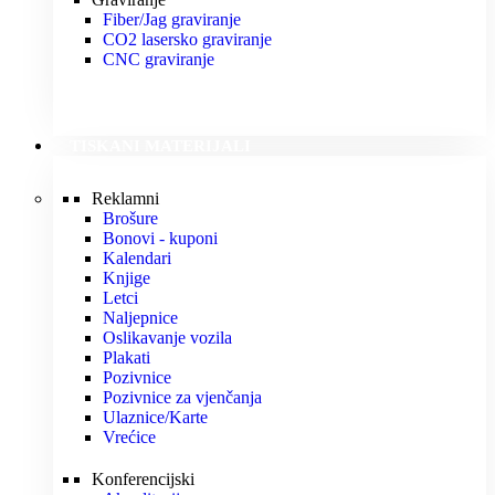
Fiber/Jag graviranje
CO2 lasersko graviranje
CNC graviranje
TISKANI MATERIJALI
Reklamni
Brošure
Bonovi - kuponi
Kalendari
Knjige
Letci
Naljepnice
Oslikavanje vozila
Plakati
Pozivnice
Pozivnice za vjenčanja
Ulaznice/Karte
Vrećice
Konferencijski