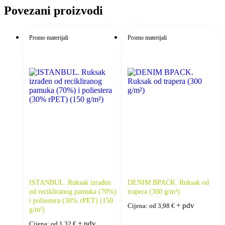
Povezani proizvodi
Promo materijali
Promo materijali
ISTANBUL. Ruksak izrađen
DENIM BPACK. Ruksak od
od recikliranog pamuka (70%)
trapera (300 g/m²)
i poliestera (30% rPET) (150
+ pdv
Cijena: od
3,98
€
g/m²)
+ pdv
Cijena: od
1,32
€