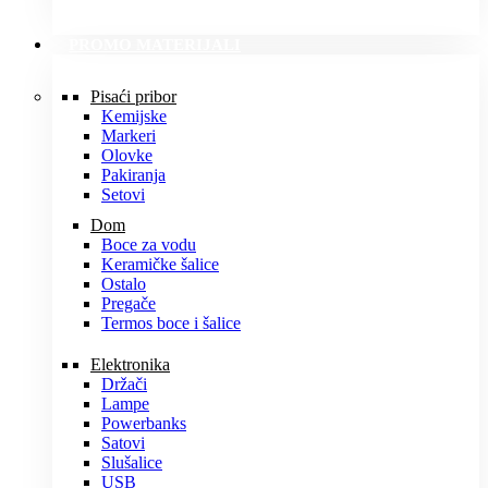
PROMO MATERIJALI
Pisaći pribor
Kemijske
Markeri
Olovke
Pakiranja
Setovi
Dom
Boce za vodu
Keramičke šalice
Ostalo
Pregače
Termos boce i šalice
Elektronika
Držači
Lampe
Powerbanks
Satovi
Slušalice
USB