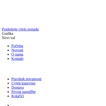
Pogledajte cijelu ponudu
Grafika
Novi val
Početna
Novosti
O nama
Kontakt
Pravilnik privatnosti
Uvjeti kupovine
Dostava
Povrat narudžbe
Kolačići
Usluge