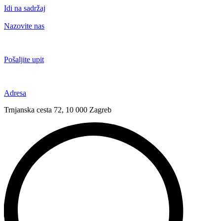
Idi na sadržaj
Nazovite nas
+385 91 6673 789
Pošaljite upit
novival@novival.hr
Adresa
Trnjanska cesta 72, 10 000 Zagreb