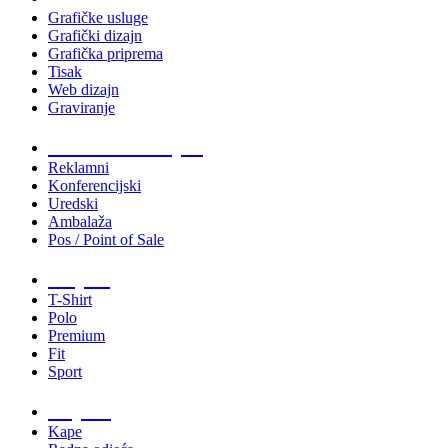
Grafičke usluge
Grafički dizajn
Grafička priprema
Tisak
Web dizajn
Graviranje
Tiskani materijali
Reklamni
Konferencijski
Uredski
Ambalaža
Pos / Point of Sale
Majice
T-Shirt
Polo
Premium
Fit
Sport
Odjeća
Kape