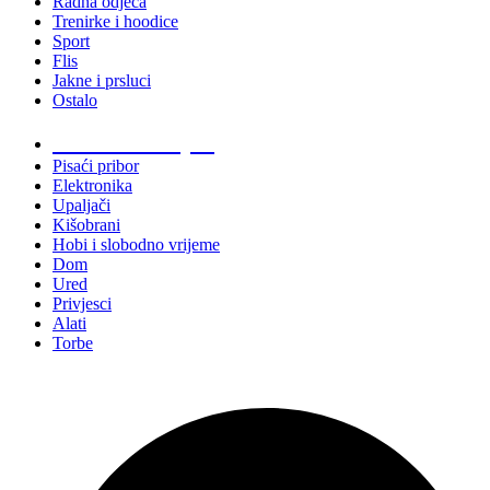
Radna odjeća
Trenirke i hoodice
Sport
Flis
Jakne i prsluci
Ostalo
Promo materijali
Pisaći pribor
Elektronika
Upaljači
Kišobrani
Hobi i slobodno vrijeme
Dom
Ured
Privjesci
Alati
Torbe