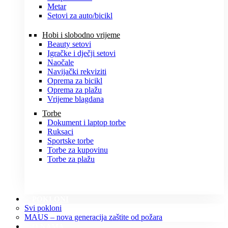
Metar
Setovi za auto/bicikl
Hobi i slobodno vrijeme
Beauty setovi
Igračke i dječji setovi
Naočale
Navijački rekviziti
Oprema za bicikl
Oprema za plažu
Vrijeme blagdana
Torbe
Dokument i laptop torbe
Ruksaci
Sportske torbe
Torbe za kupovinu
Torbe za plažu
POKLONI
Svi pokloni
MAUS – nova generacija zaštite od požara
O NAMA