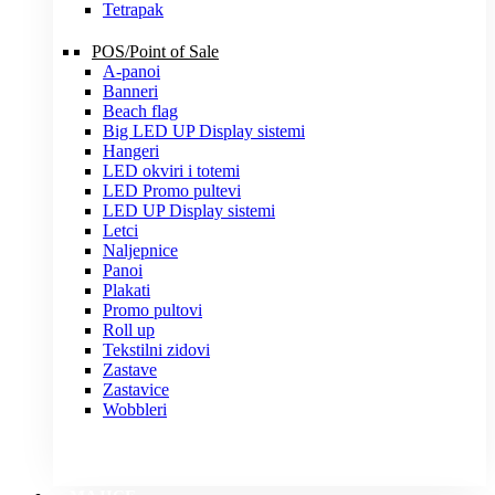
Tetrapak
POS/Point of Sale
A-panoi
Banneri
Beach flag
Big LED UP Display sistemi
Hangeri
LED okviri i totemi
LED Promo pultevi
LED UP Display sistemi
Letci
Naljepnice
Panoi
Plakati
Promo pultovi
Roll up
Tekstilni zidovi
Zastave
Zastavice
Wobbleri