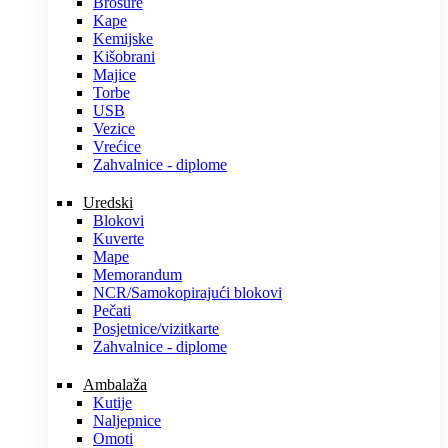
Brošure
Kape
Kemijske
Kišobrani
Majice
Torbe
USB
Vezice
Vrećice
Zahvalnice - diplome
Uredski
Blokovi
Kuverte
Mape
Memorandum
NCR/Samokopirajući blokovi
Pečati
Posjetnice/vizitkarte
Zahvalnice - diplome
Ambalaža
Kutije
Naljepnice
Omoti