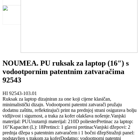
NOUMEA. PU ruksak za laptop (16″) s
vodootpornim patentnim zatvaračima
92543
HI 92543-103.01
Ruksak za laptop dizajniran za one koji cijene klasičan,
minimalistički dizajn. Vodootporni patentni zatvarači pružaju
dodatnu zaštitu, reflektirajući print na prednjoj strani osigurava bolju
vidljivost i sigurnost, a traka za kofer olakšava nošenje.Vanjski
materijal: PUUnutarnji materijal: 210D poliesterPretinac za laptop:
16″Kapacitet (L): 18Pretinci: 1 glavni pretinacVanjski džepovi: 2
prednja džepa s patentnim zatvaračem i 1 bočni džepStražnji panel:
podstavljen s trakom za koferDodatno: vodootporni patentni