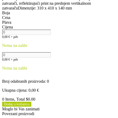
zatvarači, reflektirajući print na prednjem vertikalnom
zatvaračuDimenzije: 310 x 410 x 140 mm
Boja
Crna
Plava
Cijena
0,00
€
+ pdv
Nema na zalihi
0,00
€
+ pdv
Nema na zalihi
Broj odabranih proizvoda
:
0
Ukupna cijena
:
0,00
€
0 Items, Total $0.00
Dodaj u košaricu
Moglo bi Vas zanimati
Povezani proizvodi