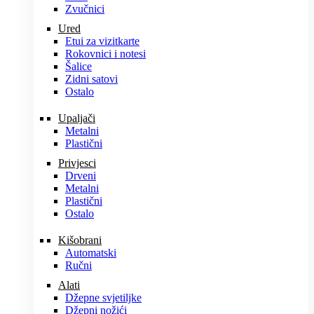
Zvučnici
Ured
Etui za vizitkarte
Rokovnici i notesi
Šalice
Zidni satovi
Ostalo
Upaljači
Metalni
Plastični
Privjesci
Drveni
Metalni
Plastični
Ostalo
Kišobrani
Automatski
Ručni
Alati
Džepne svjetiljke
Džepni nožići