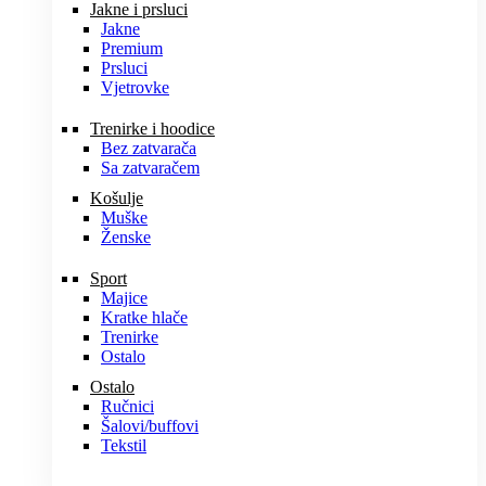
Jakne i prsluci
Jakne
Premium
Prsluci
Vjetrovke
Trenirke i hoodice
Bez zatvarača
Sa zatvaračem
Košulje
Muške
Ženske
Sport
Majice
Kratke hlače
Trenirke
Ostalo
Ostalo
Ručnici
Šalovi/buffovi
Tekstil