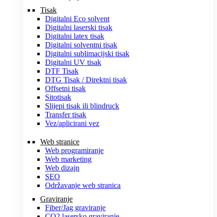
Tisak
Digitalni Eco solvent
Digitalni laserski tisak
Digitalni latex tisak
Digitalni solventni tisak
Digitalni sublimacijski tisak
Digitalni UV tisak
DTF Tisak
DTG Tisak / Direktni tisak
Offsetni tisak
Sitotisak
Slijepi tisak ili blindruck
Transfer tisak
Vez/aplicirani vez
Web stranice
Web programiranje
Web marketing
Web dizajn
SEO
Održavanje web stranica
Graviranje
Fiber/Jag graviranje
CO2 lasersko graviranje