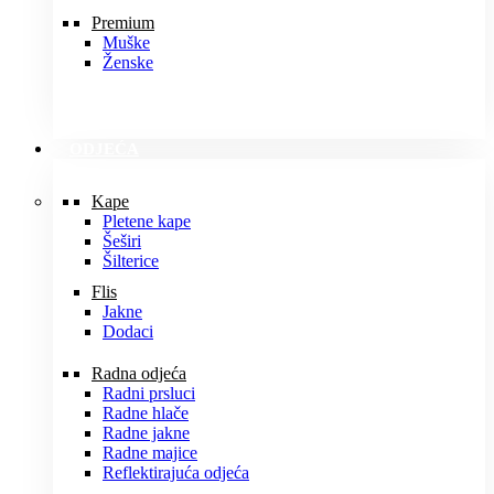
Premium
Muške
Ženske
ODJEĆA
Kape
Pletene kape
Šeširi
Šilterice
Flis
Jakne
Dodaci
Radna odjeća
Radni prsluci
Radne hlače
Radne jakne
Radne majice
Reflektirajuća odjeća