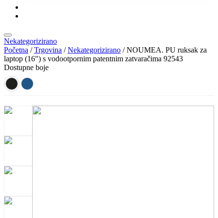
KONTAKT
KATALOZI
Nekategorizirano
Početna
/
Trgovina
/
Nekategorizirano
/ NOUMEA. PU ruksak za
laptop (16″) s vodootpornim patentnim zatvaračima 92543
Dostupne boje