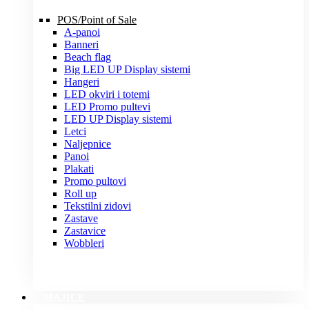
POS/Point of Sale
A-panoi
Banneri
Beach flag
Big LED UP Display sistemi
Hangeri
LED okviri i totemi
LED Promo pultevi
LED UP Display sistemi
Letci
Naljepnice
Panoi
Plakati
Promo pultovi
Roll up
Tekstilni zidovi
Zastave
Zastavice
Wobbleri
MAJICE