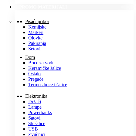
PROMO MATERIJALI
Pisaći pribor
Kemijske
Markeri
Olovke
Pakiranja
Setovi
Dom
Boce za vodu
Keramičke šalice
Ostalo
Pregače
Termos boce i šalice
Elektronika
Držači
Lampe
Powerbanks
Satovi
Slušalice
USB
Zvučnici