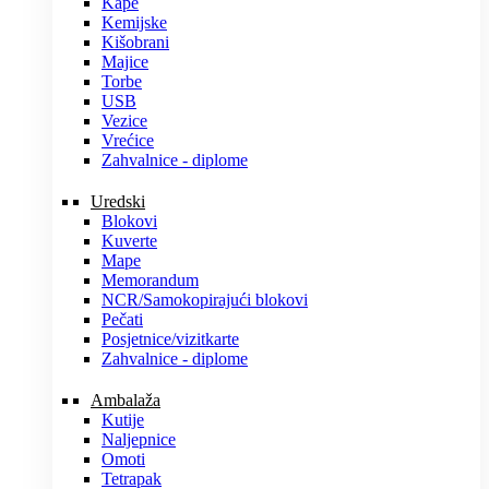
Kape
Kemijske
Kišobrani
Majice
Torbe
USB
Vezice
Vrećice
Zahvalnice - diplome
Uredski
Blokovi
Kuverte
Mape
Memorandum
NCR/Samokopirajući blokovi
Pečati
Posjetnice/vizitkarte
Zahvalnice - diplome
Ambalaža
Kutije
Naljepnice
Omoti
Tetrapak