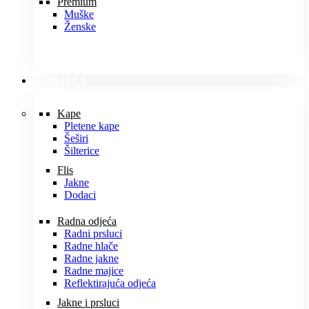
Premium
Muške
Ženske
ODJEĆA
Kape
Pletene kape
Šeširi
Šilterice
Flis
Jakne
Dodaci
Radna odjeća
Radni prsluci
Radne hlače
Radne jakne
Radne majice
Reflektirajuća odjeća
Jakne i prsluci