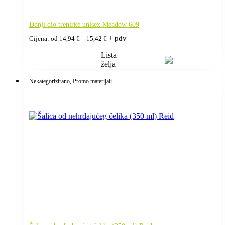
Donji dio trenirke unisex Meadow 609
Raspon
+ pdv
Cijena: od
14,94
€
–
15,42
€
cijena:
od
Lista
14,94 €
želja
do
15,42 €
Nekategorizirano
, Promo materijali