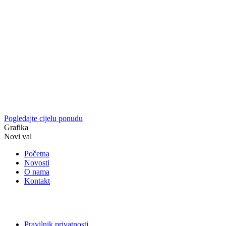
Pogledajte cijelu ponudu
Grafika
Novi val
Početna
Novosti
O nama
Kontakt
Pravilnik privatnosti