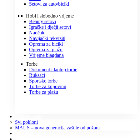
Setovi za auto/bicikl
Hobi i slobodno vrijeme
Beauty setovi
Igračke i dječji setovi
Naočale
Navijački rekviziti
Oprema za bicikl
Oprema za plažu
Vrijeme blagdana
Torbe
Dokument i laptop torbe
Ruksaci
Sportske torbe
Torbe za kupovinu
Torbe za plažu
POKLONI
Svi pokloni
MAUS – nova generacija zaštite od požara
O NAMA
KONTAKT