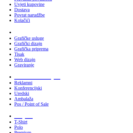
Uvjeti kupovine
Dostava
Povrat narudžbe
Kolačići
Usluge
Grafičke usluge
Grafički dizajn
Grafička priprema
Tisak
Web dizajn
Graviranje
Tiskani materijali
Reklamni
Konferencijski
Uredski
Ambalaža
Pos / Point of Sale
Majice
T-Shirt
Polo
Premium