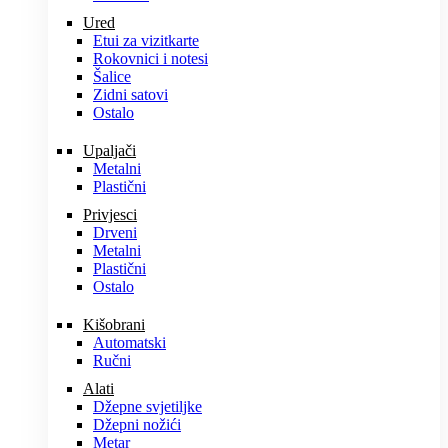
Ured
Etui za vizitkarte
Rokovnici i notesi
Šalice
Zidni satovi
Ostalo
Upaljači
Metalni
Plastični
Privjesci
Drveni
Metalni
Plastični
Ostalo
Kišobrani
Automatski
Ručni
Alati
Džepne svjetiljke
Džepni nožići
Metar