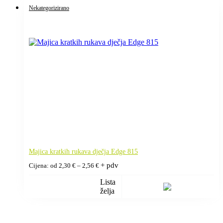
Nekategorizirano
Majica kratkih rukava dječja Edge 815
Raspon
+ pdv
Cijena: od
2,30
€
–
2,56
€
cijena:
od
Lista
2,30 €
želja
do
2,56 €