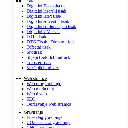
Tisak
Digitalni Eco solvent
Digitalni laserski tisak
Digitalni latex tisak
Digitalni solventni tisak
Digitalni sublimacijski tisak
Digitalni UV tisak
DTF Tisak
DTG Tisak / Direktni tisak
Offsetni tisak
Sitotisak
Slijepi tisak ili blindruck
Transfer tisak
Vez/aplicirani vez
Web stranice
Web programiranje
Web marketing
Web dizajn
SEO
Održavanje web stranica
Graviranje
Fiber/Jag graviranje
CO2 lasersko graviranje
CNC graviranje