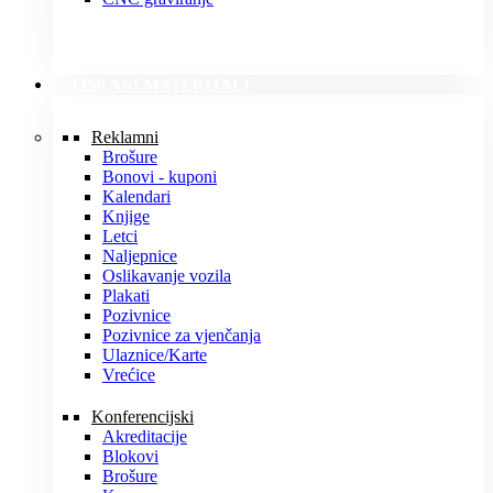
TISKANI MATERIJALI
Reklamni
Brošure
Bonovi - kuponi
Kalendari
Knjige
Letci
Naljepnice
Oslikavanje vozila
Plakati
Pozivnice
Pozivnice za vjenčanja
Ulaznice/Karte
Vrećice
Konferencijski
Akreditacije
Blokovi
Brošure