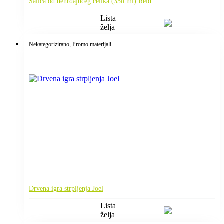
Šalica od nehrđajućeg čelika (350 ml) Reid
Lista
želja
Nekategorizirano
, Promo materijali
Drvena igra strpljenja Joel
Lista
želja