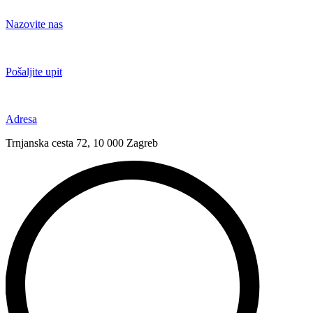
Idi
na
Nazovite nas
sadržaj
+385 91 6673 789
Pošaljite upit
novival@novival.hr
Adresa
Trnjanska cesta 72, 10 000 Zagreb