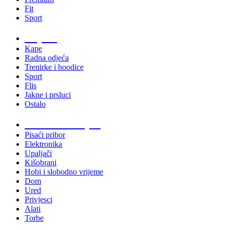
Fit
Sport
Odjeća
Kape
Radna odjeća
Trenirke i hoodice
Sport
Flis
Jakne i prsluci
Ostalo
Promo materijali
Pisaći pribor
Elektronika
Upaljači
Kišobrani
Hobi i slobodno vrijeme
Dom
Ured
Privjesci
Alati
Torbe