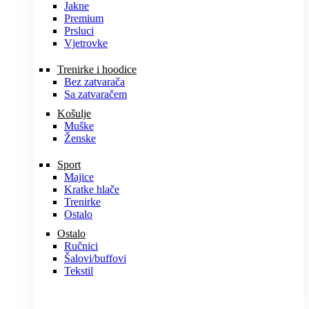
Jakne
Premium
Prsluci
Vjetrovke
Trenirke i hoodice
Bez zatvarača
Sa zatvaračem
Košulje
Muške
Ženske
Sport
Majice
Kratke hlače
Trenirke
Ostalo
Ostalo
Ručnici
Šalovi/buffovi
Tekstil