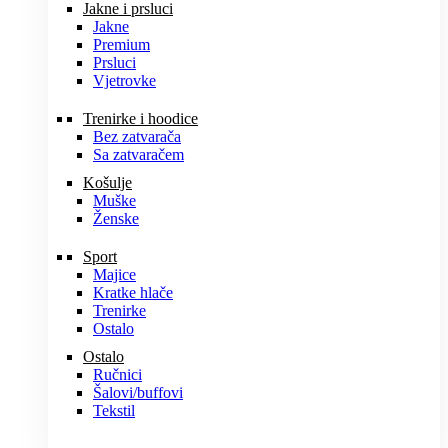
Jakne i prsluci
Jakne
Premium
Prsluci
Vjetrovke
Trenirke i hoodice
Bez zatvarača
Sa zatvaračem
Košulje
Muške
Ženske
Sport
Majice
Kratke hlače
Trenirke
Ostalo
Ostalo
Ručnici
Šalovi/buffovi
Tekstil