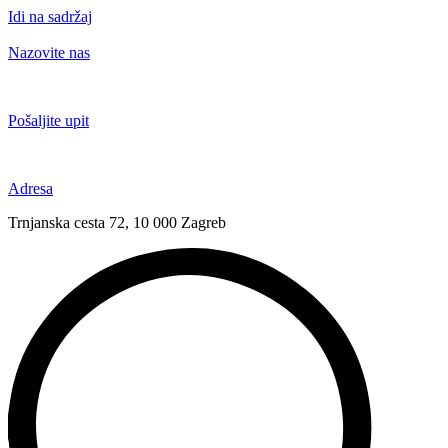
Idi na sadržaj
Nazovite nas
+385 91 6673 789
Pošaljite upit
novival@novival.hr
Adresa
Trnjanska cesta 72, 10 000 Zagreb