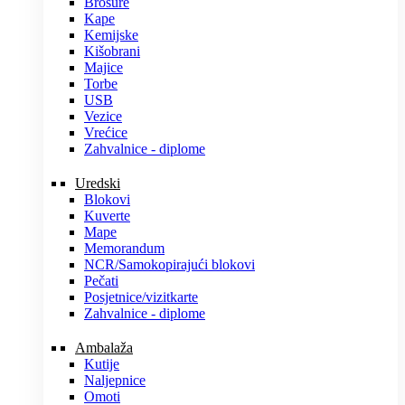
Brošure
Kape
Kemijske
Kišobrani
Majice
Torbe
USB
Vezice
Vrećice
Zahvalnice - diplome
Uredski
Blokovi
Kuverte
Mape
Memorandum
NCR/Samokopirajući blokovi
Pečati
Posjetnice/vizitkarte
Zahvalnice - diplome
Ambalaža
Kutije
Naljepnice
Omoti