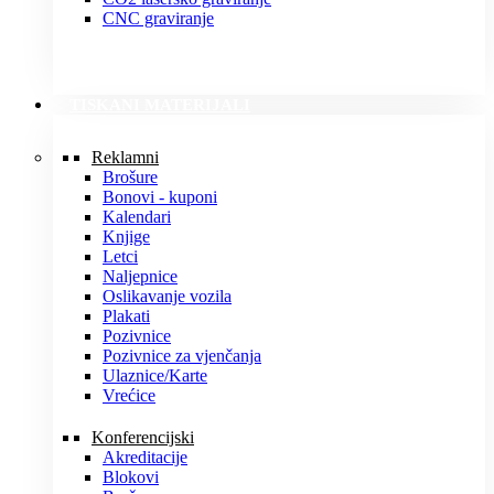
CNC graviranje
TISKANI MATERIJALI
Reklamni
Brošure
Bonovi - kuponi
Kalendari
Knjige
Letci
Naljepnice
Oslikavanje vozila
Plakati
Pozivnice
Pozivnice za vjenčanja
Ulaznice/Karte
Vrećice
Konferencijski
Akreditacije
Blokovi