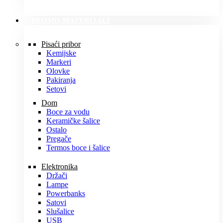
PROMO MATERIJALI
Pisaći pribor
Kemijske
Markeri
Olovke
Pakiranja
Setovi
Dom
Boce za vodu
Keramičke šalice
Ostalo
Pregače
Termos boce i šalice
Elektronika
Držači
Lampe
Powerbanks
Satovi
Slušalice
USB