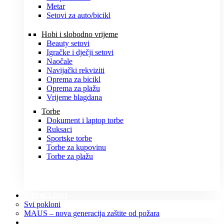
Metar
Setovi za auto/bicikl
Hobi i slobodno vrijeme
Beauty setovi
Igračke i dječji setovi
Naočale
Navijački rekviziti
Oprema za bicikl
Oprema za plažu
Vrijeme blagdana
Torbe
Dokument i laptop torbe
Ruksaci
Sportske torbe
Torbe za kupovinu
Torbe za plažu
POKLONI
Svi pokloni
MAUS – nova generacija zaštite od požara
O NAMA