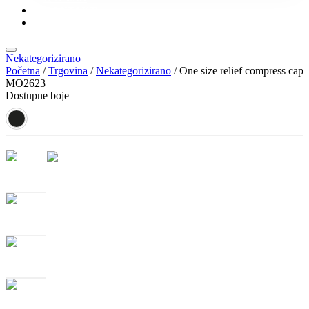
KONTAKT
KATALOZI
Nekategorizirano
Početna
/
Trgovina
/
Nekategorizirano
/ One size relief compress cap
MO2623
Dostupne boje