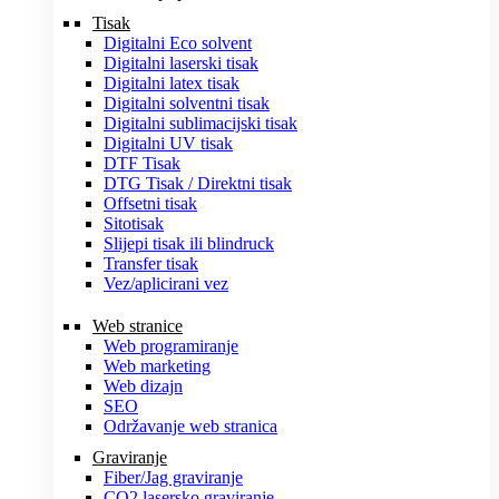
Tisak
Digitalni Eco solvent
Digitalni laserski tisak
Digitalni latex tisak
Digitalni solventni tisak
Digitalni sublimacijski tisak
Digitalni UV tisak
DTF Tisak
DTG Tisak / Direktni tisak
Offsetni tisak
Sitotisak
Slijepi tisak ili blindruck
Transfer tisak
Vez/aplicirani vez
Web stranice
Web programiranje
Web marketing
Web dizajn
SEO
Održavanje web stranica
Graviranje
Fiber/Jag graviranje
CO2 lasersko graviranje