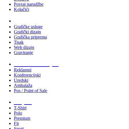
Povrat narudžbe
Kolačići
Usluge
Grafičke usluge
Grafički dizajn
Grafička priprema
Tisak
Web dizajn
Graviranje
Tiskani materijali
Reklamni
Konferencijski
Uredski
Ambalaža
Pos / Point of Sale
Majice
T-Shirt
Polo
Premium
Fit
Sport