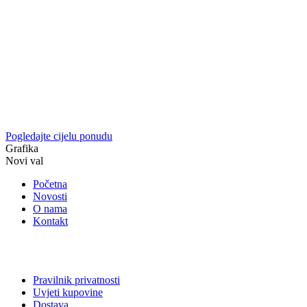
Pogledajte cijelu ponudu
Grafika
Novi val
Početna
Novosti
O nama
Kontakt
Pravilnik privatnosti
Uvjeti kupovine
Dostava