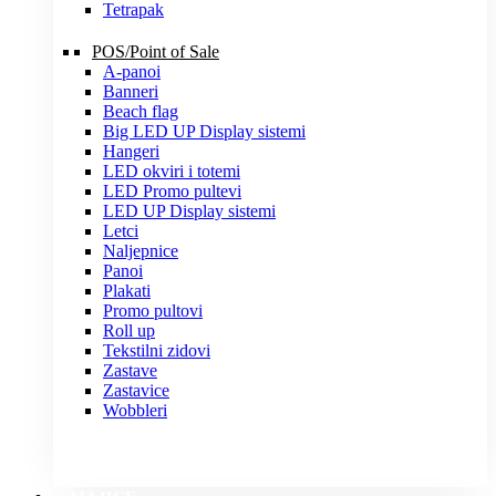
Tetrapak
POS/Point of Sale
A-panoi
Banneri
Beach flag
Big LED UP Display sistemi
Hangeri
LED okviri i totemi
LED Promo pultevi
LED UP Display sistemi
Letci
Naljepnice
Panoi
Plakati
Promo pultovi
Roll up
Tekstilni zidovi
Zastave
Zastavice
Wobbleri