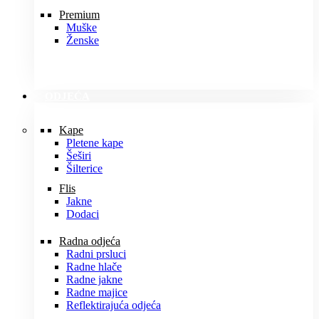
Premium
Muške
Ženske
ODJEĆA
Kape
Pletene kape
Šeširi
Šilterice
Flis
Jakne
Dodaci
Radna odjeća
Radni prsluci
Radne hlače
Radne jakne
Radne majice
Reflektirajuća odjeća