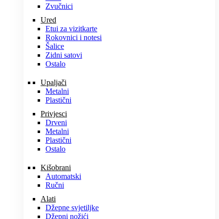
Zvučnici
Ured
Etui za vizitkarte
Rokovnici i notesi
Šalice
Zidni satovi
Ostalo
Upaljači
Metalni
Plastični
Privjesci
Drveni
Metalni
Plastični
Ostalo
Kišobrani
Automatski
Ručni
Alati
Džepne svjetiljke
Džepni nožići