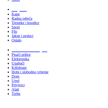
Odjeća
Kape
Radna odjeća
Trenirke i hoodice
Sport
Flis
Jakne i prsluci
Ostalo
Promo materijali
Pisaći pribor
Elektronika
Upaljači
Kišobrani
Hobi i slobodno vrijeme
Dom
Ured
Privjesci
Alati
Torbe