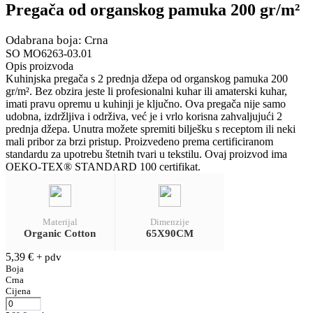
Pregača od organskog pamuka 200 gr/m²
Odabrana boja: Crna
SO MO6263-03.01
Opis proizvoda
Kuhinjska pregača s 2 prednja džepa od organskog pamuka 200
gr/m². Bez obzira jeste li profesionalni kuhar ili amaterski kuhar,
imati pravu opremu u kuhinji je ključno. Ova pregača nije samo
udobna, izdržljiva i održiva, već je i vrlo korisna zahvaljujući 2
prednja džepa. Unutra možete spremiti bilješku s receptom ili neki
mali pribor za brzi pristup. Proizvedeno prema certificiranom
standardu za upotrebu štetnih tvari u tekstilu. Ovaj proizvod ima
OEKO-TEX® STANDARD 100 certifikat.
Materijal
Dimenzije
Organic Cotton
65X90CM
5,39
€
+ pdv
Boja
Crna
Cijena