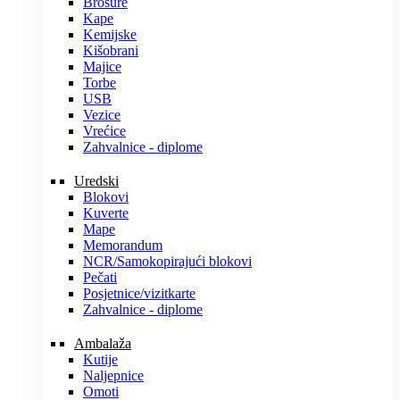
Brošure
Kape
Kemijske
Kišobrani
Majice
Torbe
USB
Vezice
Vrećice
Zahvalnice - diplome
Uredski
Blokovi
Kuverte
Mape
Memorandum
NCR/Samokopirajući blokovi
Pečati
Posjetnice/vizitkarte
Zahvalnice - diplome
Ambalaža
Kutije
Naljepnice
Omoti