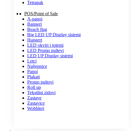
Tetrapak
POS/Point of Sale
A-panoi
Banneri
Beach flag
Big LED UP Display sistemi
Hangeri
LED okviri i totemi
LED Promo pultevi
LED UP Display sistemi
Letci
Naljepnice
Panoi
Plakati
Promo pultovi
Roll up
Tekstilni zidovi
Zastave
Zastavice
Wobbleri