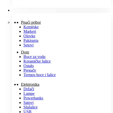
PROMO MATERIJALI
Pisaći pribor
Kemijske
Markeri
Olovke
Pakiranja
Setovi
Dom
Boce za vodu
Keramičke šalice
Ostalo
Pregače
Termos boce i šalice
Elektronika
Držači
Lampe
Powerbanks
Satovi
Slušalice
USB