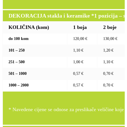
DEKORACIJA stakla i keramike *1 pozicija – sito
KOLIČINA (kom)
1 boja
2 boje
do 100 kom
120,00 €
130,00 €
101 – 250
1,10 €
1,20 €
251 – 500
1,00 €
1,10 €
501 – 1000
0,57 €
0,70 €
1000 – 2000
0,57 €
0,70 €
* Navedene cijene se odnose za preslikače veličine koje pr