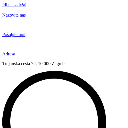
Idi na sadržaj
Nazovite nas
+385 91 6673 789
Pošaljite upit
novival@novival.hr
Adresa
Trnjanska cesta 72, 10 000 Zagreb