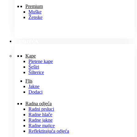
Premium
Muške
Ženske
ODJEĆA
Kape
Pletene kape
Šeširi
Šilterice
Flis
Jakne
Dodaci
Radna odjeća
Radni prsluci
Radne hlače
Radne jakne
Radne majice
Reflektirajuća odjeća