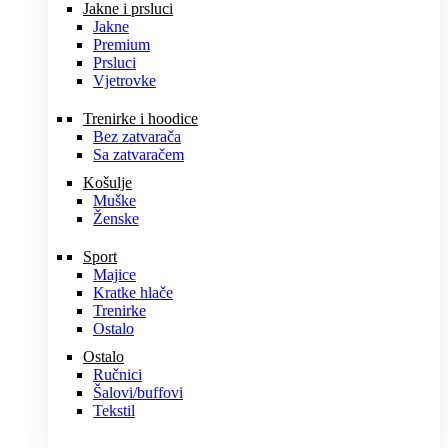
Jakne i prsluci
Jakne
Premium
Prsluci
Vjetrovke
Trenirke i hoodice
Bez zatvarača
Sa zatvaračem
Košulje
Muške
Ženske
Sport
Majice
Kratke hlače
Trenirke
Ostalo
Ostalo
Ručnici
Šalovi/buffovi
Tekstil