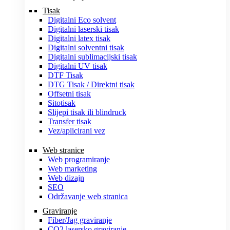
Tisak
Digitalni Eco solvent
Digitalni laserski tisak
Digitalni latex tisak
Digitalni solventni tisak
Digitalni sublimacijski tisak
Digitalni UV tisak
DTF Tisak
DTG Tisak / Direktni tisak
Offsetni tisak
Sitotisak
Slijepi tisak ili blindruck
Transfer tisak
Vez/aplicirani vez
Web stranice
Web programiranje
Web marketing
Web dizajn
SEO
Održavanje web stranica
Graviranje
Fiber/Jag graviranje
CO2 lasersko graviranje