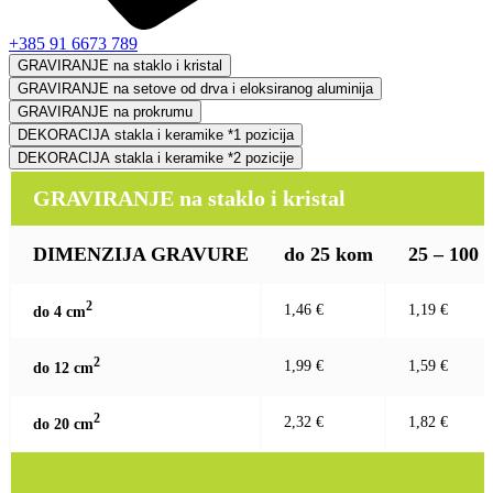
+385 91 6673 789
GRAVIRANJE na staklo i kristal
GRAVIRANJE na setove od drva i eloksiranog aluminija
GRAVIRANJE na prokrumu
DEKORACIJA stakla i keramike *1 pozicija
DEKORACIJA stakla i keramike *2 pozicije
GRAVIRANJE na staklo i kristal
DIMENZIJA GRAVURE
do 25 kom
25 – 100
2
1,46 €
1,19 €
do 4 c
m
2
1,99 €
1,59 €
do 12 c
m
2
2,32 €
1,82 €
do 20 c
m