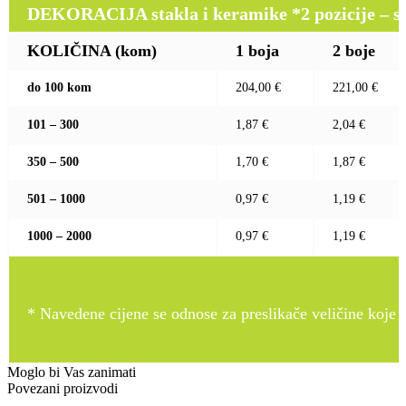
DEKORACIJA stakla i keramike *2 pozicije – sito 
KOLIČINA (kom)
1 boja
2 boje
do 100 kom
204,00 €
221,00 €
101 – 300
1,87 €
2,04 €
350 – 500
1,70 €
1,87 €
501 – 1000
0,97 €
1,19 €
1000 – 2000
0,97 €
1,19 €
* Navedene cijene se odnose za preslikače veličine koje pr
Moglo bi Vas zanimati
Povezani proizvodi