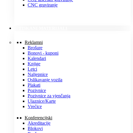
CNC graviranje
TISKANI MATERIJALI
Reklamni
Brošure
Bonovi - kuponi
Kalendari
Knjige
Letci
Naljepnice
Oslikavanje vozila
Plakati
Pozivnice
Pozivnice za vjenčanja
Ulaznice/Karte
Vrećice
Konferencijski
Akreditacije
Blokovi