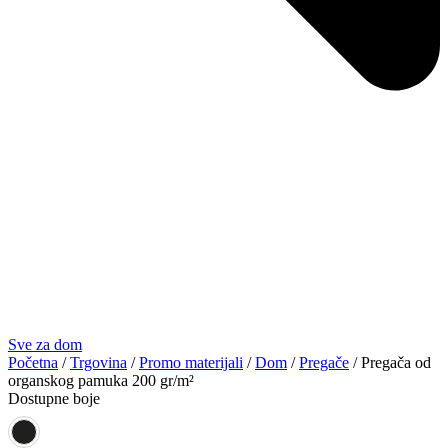
Sve za dom
Početna
/
Trgovina
/
Promo materijali
/
Dom
/
Pregače
/ Pregača od
organskog pamuka 200 gr/m²
Dostupne boje