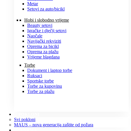
Metar
Setovi za auto/bicikl
Hobi i slobodno vrijeme
Beauty setovi
Igračke i dječji setovi
Naočale
Navijački rekviziti
Oprema za bicikl
Oprema za plažu
Vrijeme blagdana
Torbe
Dokument i laptop torbe
Ruksaci
Sportske torbe
Torbe za kupovinu
Torbe za plažu
POKLONI
Svi pokloni
MAUS – nova generacija zaštite od požara
O NAMA