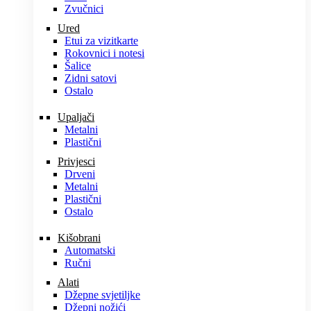
Zvučnici
Ured
Etui za vizitkarte
Rokovnici i notesi
Šalice
Zidni satovi
Ostalo
Upaljači
Metalni
Plastični
Privjesci
Drveni
Metalni
Plastični
Ostalo
Kišobrani
Automatski
Ručni
Alati
Džepne svjetiljke
Džepni nožići