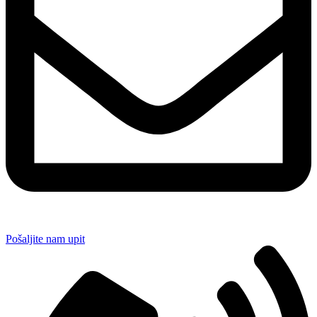
Pošaljite nam upit