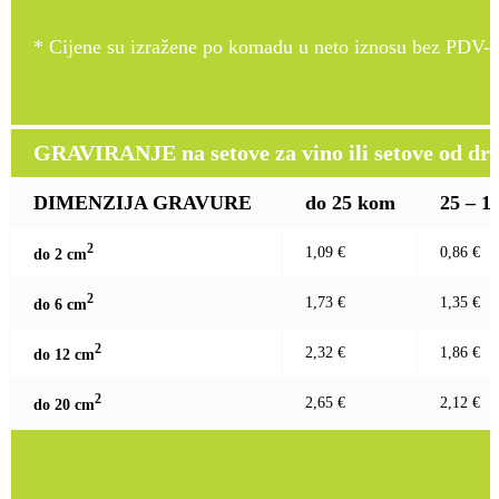
* Cijene su izražene po komadu u neto iznosu bez PDV-a
GRAVIRANJE na setove za vino ili setove od drv
DIMENZIJA GRAVURE
do 25 kom
25 – 1
2
1,09 €
0,86 €
do 2 c
m
2
1,73 €
1,35 €
do 6 c
m
2
2,32 €
1,86 €
do 12 c
m
2
2,65 €
2,12 €
do 20 c
m