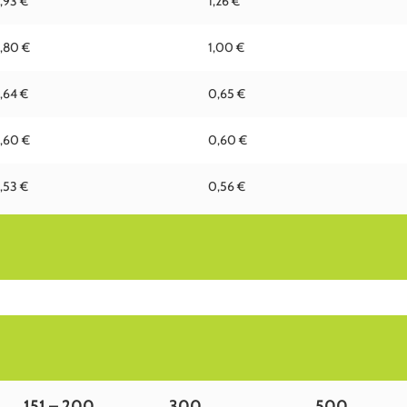
,93 €
1,26 €
,80 €
1,00 €
,64 €
0,65 €
,60 €
0,60 €
,53 €
0,56 €
151 – 200
300
500