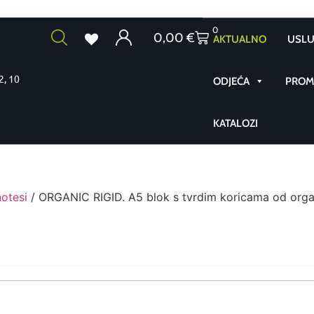
0
0,00
€
AKTUALNO
USLU
2, 10
ODJEĆA
PROMO
KATALOZI
notesi
/ ORGANIC RIGID. A5 blok s tvrdim koricama od orga