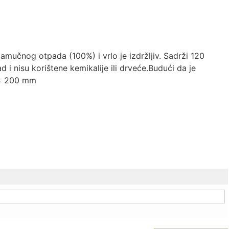
mučnog otpada (100%) i vrlo je izdržljiv. Sadrži 120
d i nisu korištene kemikalije ili drveće.Budući da je
0 x 200 mm