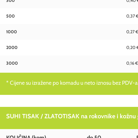
300
0,40 
500
0,37 
1000
0,27 
2000
0,20 
3000
0,16 €
* Cijene su izražene po komadu u neto iznosu bez PDV-a
SUHI TISAK / ZLATOTISAK na rokovnike i kožnu g
KOLIČINA
(kom)
do 50