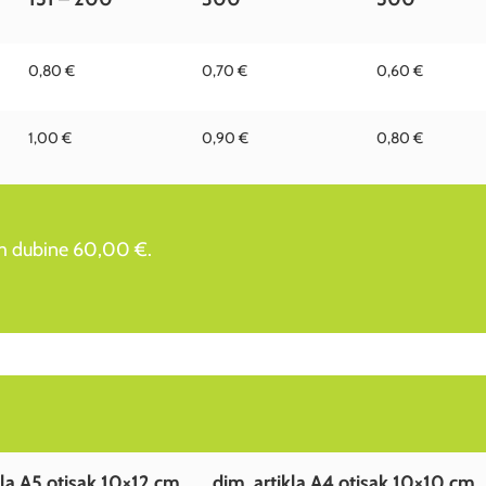
0,80 €
0,70 €
0,60 €
1,00 €
0,90 €
0,80 €
mm dubine 60,00 €.
kla A5 otisak 10×12 cm
dim. artikla A4 otisak 10×10 cm