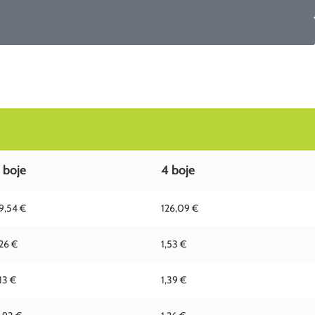
 boje
4 boje
9,54 €
126,09 €
,26 €
1,53 €
,13 €
1,39 €