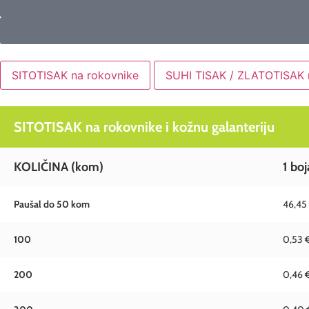
SITOTISAK na rokovnike
SUHI TISAK / ZLATOTISAK 
SITOTISAK na rokovnike i kožnu galanteriju
KOLIČINA
(kom)
1 boj
Paušal do 50 kom
46,45
100
0,53 
200
0,46 