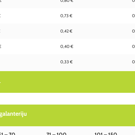
€
0,80 €
0
€
0,73 €
0
€
0,42 €
0
€
0,40 €
0
0,33 €
0
.
alanteriju
51 – 70
71 – 100
101 – 150