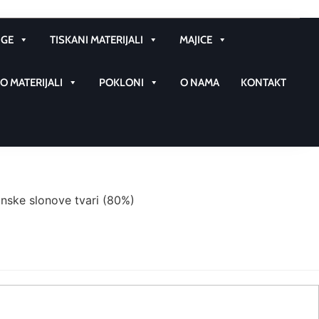
GE
TISKANI MATERIJALI
MAJICE
 MATERIJALI
POKLONI
O NAMA
KONTAKT
nske slonove tvari (80%)