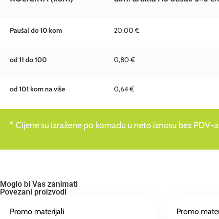
Paušal do 10 kom
20,00 €
od 11 do 100
0,80 €
od 101 kom na više
0,64 €
* Cijene su izražene po komadu u neto iznosu bez PDV-a
Moglo bi Vas zanimati
Povezani proizvodi
Promo materijali
Promo materi