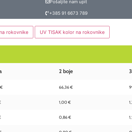
Pošaljite nam upit
+385 91 6673 789
na rokovnike
UV TISAK kolor na rokovnike
a
2 boje
3
 €
66,36 €
9
€
1,00 €
1
€
0,86 €
1