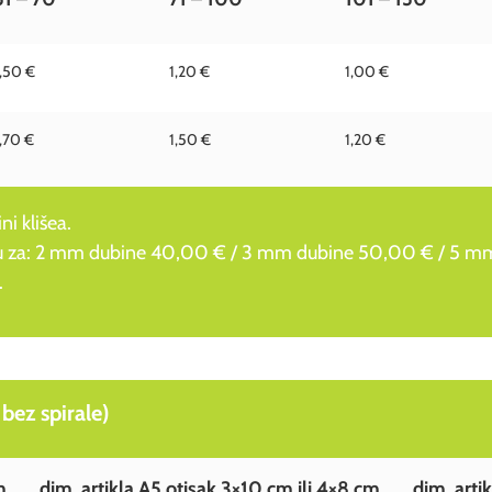
1,50 €
1,20 €
1,00 €
1,70 €
1,50 €
1,20 €
ni klišea.
e su za: 2 mm dubine 40,00 € / 3 mm dubine 50,00 € / 5 
.
bez spirale)
m
dim. artikla A5 otisak 3×10 cm ili 4×8 cm
dim. arti