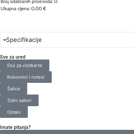
Broj odabranih proizvoda
:
0
Ukupna cijena
:
0,00 €
0
Broj
odabranih
proizvoda.
Your
total
Specifikacije
is
0,00 €
Sve za ured
Etui za vizitkarte
Rokovnici i notesi
Šalice
Zidni satovi
Ostalo
Imate pitanja?