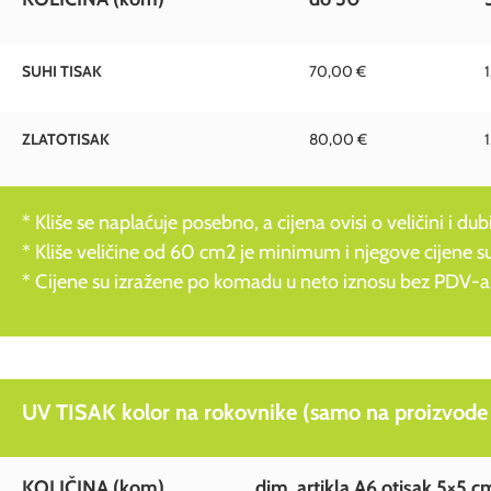
SUHI TISAK
70,00 €
ZLATOTISAK
80,00 €
* Kliše se naplaćuje posebno, a cijena ovisi o veličini i dubi
* Kliše veličine od 60 cm2 je minimum i njegove cijen
* Cijene su izražene po komadu u neto iznosu bez PDV-a
UV TISAK kolor na rokovnike (samo na proizvode 
KOLIČINA
(kom)
dim. artikla A6 otisak 5×5 c