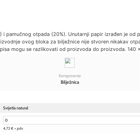
 i pamučnog otpada (20%). Unutarnji papir izrađen je od pa
roizvodnje ovog bloka za bilježnice nije stvoren nikakav otpa
t ispisa mogu se razlikovati od proizvoda do proizvoda. 14
Komponente
Bilježnica
Svijetla natural
4,72
€
+ pdv