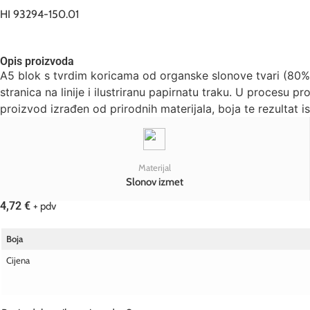
HI 93294-150.01
Opis proizvoda
A5 blok s tvrdim koricama od organske slonove tvari (80%)
stranica na linije i ilustriranu papirnatu traku. U procesu p
proizvod izrađen od prirodnih materijala, boja te rezulta
Materijal
Slonov izmet
4,72
€
+ pdv
Boja
Cijena