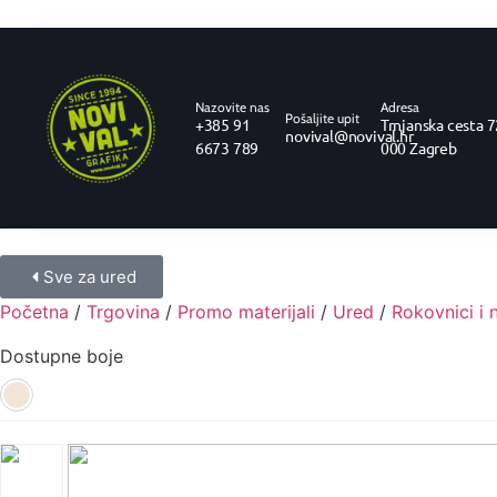
Nazovite nas
Adresa
Pošaljite upit
+385 91
Trnjanska cesta 7
novival@novival.hr
6673 789
000 Zagreb
Sve za ured
Početna
/
Trgovina
/
Promo materijali
/
Ured
/
Rokovnici i 
Dostupne boje