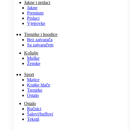
Jakne i prsluci
Jakne
Premium
Prsluci
Vjetrovke
Trenirke i hoodice
Bez zatvarača
Sa zatvaračem
Košulje
Muške
Ženske
Sport
Majice
Kratke hlače
Trenirke
Ostalo
Ostalo
Ručnici
Šalovi/buffovi
Tekstil