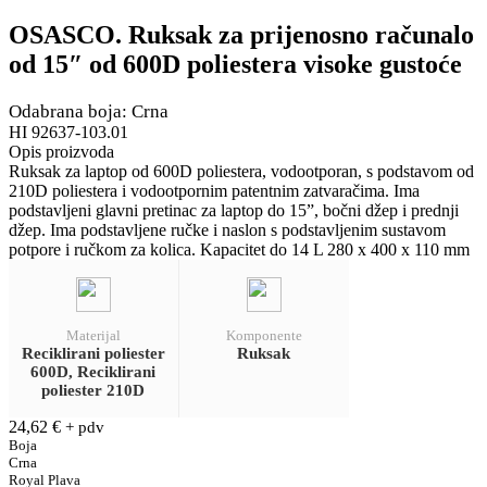
OSASCO. Ruksak za prijenosno računalo
od 15″ od 600D poliestera visoke gustoće
Odabrana boja: Crna
HI 92637-103.01
Opis proizvoda
Ruksak za laptop od 600D poliestera, vodootporan, s podstavom od
210D poliestera i vodootpornim patentnim zatvaračima. Ima
podstavljeni glavni pretinac za laptop do 15”, bočni džep i prednji
džep. Ima podstavljene ručke i naslon s podstavljenim sustavom
potpore i ručkom za kolica. Kapacitet do 14 L 280 x 400 x 110 mm
Materijal
Komponente
Reciklirani poliester
Ruksak
600D, Reciklirani
poliester 210D
24,62
€
+ pdv
Boja
Crna
Royal Plava