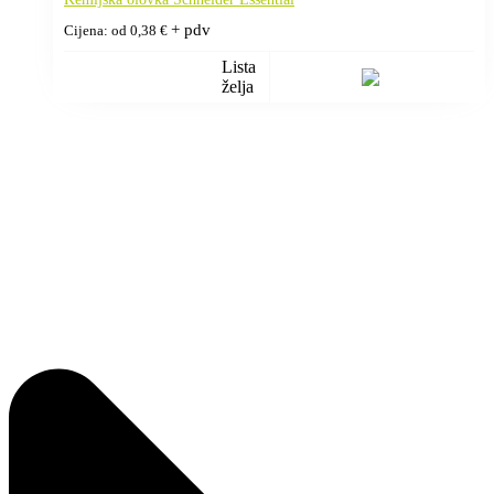
+ pdv
Cijena: od
0,38
€
Lista
želja