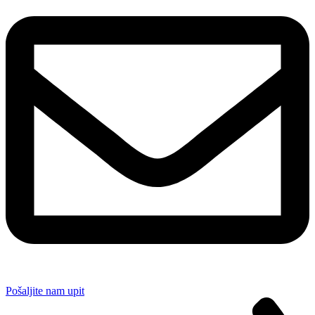
Pošaljite nam upit