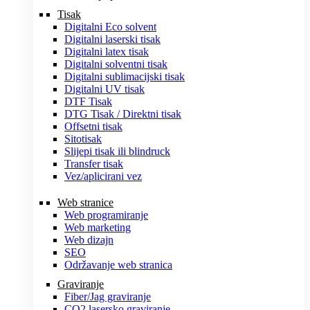
Tisak
Digitalni Eco solvent
Digitalni laserski tisak
Digitalni latex tisak
Digitalni solventni tisak
Digitalni sublimacijski tisak
Digitalni UV tisak
DTF Tisak
DTG Tisak / Direktni tisak
Offsetni tisak
Sitotisak
Slijepi tisak ili blindruck
Transfer tisak
Vez/aplicirani vez
Web stranice
Web programiranje
Web marketing
Web dizajn
SEO
Održavanje web stranica
Graviranje
Fiber/Jag graviranje
CO2 lasersko graviranje