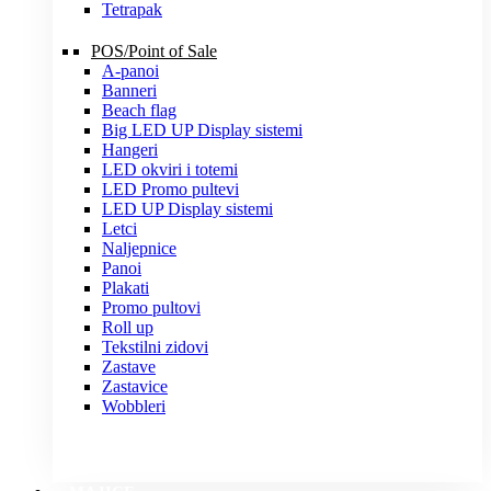
Tetrapak
POS/Point of Sale
A-panoi
Banneri
Beach flag
Big LED UP Display sistemi
Hangeri
LED okviri i totemi
LED Promo pultevi
LED UP Display sistemi
Letci
Naljepnice
Panoi
Plakati
Promo pultovi
Roll up
Tekstilni zidovi
Zastave
Zastavice
Wobbleri