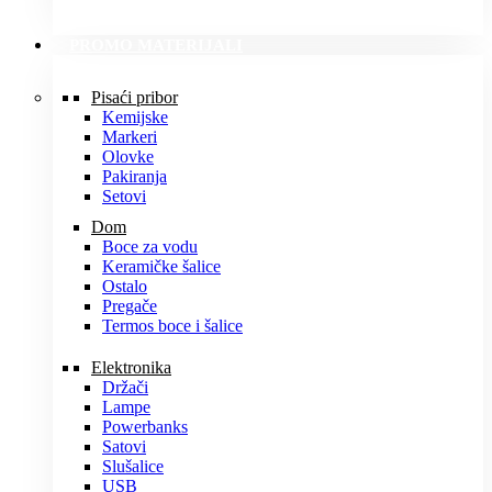
PROMO MATERIJALI
Pisaći pribor
Kemijske
Markeri
Olovke
Pakiranja
Setovi
Dom
Boce za vodu
Keramičke šalice
Ostalo
Pregače
Termos boce i šalice
Elektronika
Držači
Lampe
Powerbanks
Satovi
Slušalice
USB