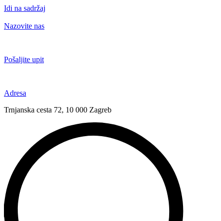
Idi na sadržaj
Nazovite nas
+385 91 6673 789
Pošaljite upit
novival@novival.hr
Adresa
Trnjanska cesta 72, 10 000 Zagreb