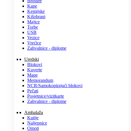
Brošure
Kape
Kemijske
Kišobrani
Majice
Torbe
USB
Vezice
Vrećice
Zahvalnice - diplome
Uredski
Blokovi
Kuverte
Mape
Memorandum
NCR/Samokopirajući blokovi
Pečati
Posjetnice/vizitkarte
Zahvalnice - diplome
Ambalaža
Kutije
Naljepnice
Omoti