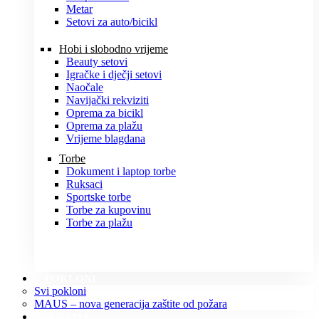
Metar
Setovi za auto/bicikl
Hobi i slobodno vrijeme
Beauty setovi
Igračke i dječji setovi
Naočale
Navijački rekviziti
Oprema za bicikl
Oprema za plažu
Vrijeme blagdana
Torbe
Dokument i laptop torbe
Ruksaci
Sportske torbe
Torbe za kupovinu
Torbe za plažu
POKLONI
Svi pokloni
MAUS – nova generacija zaštite od požara
O NAMA