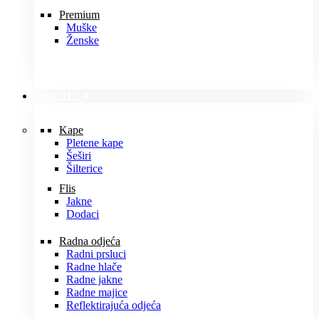
Premium
Muške
Ženske
ODJEĆA
Kape
Pletene kape
Šeširi
Šilterice
Flis
Jakne
Dodaci
Radna odjeća
Radni prsluci
Radne hlače
Radne jakne
Radne majice
Reflektirajuća odjeća