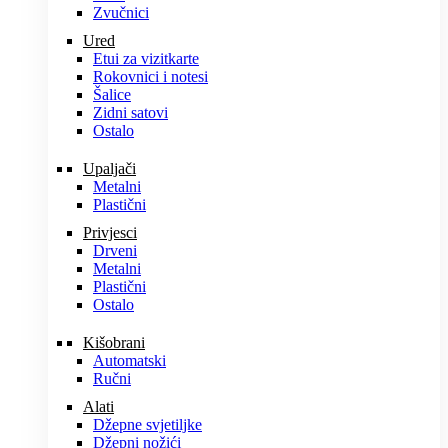
Zvučnici
Ured
Etui za vizitkarte
Rokovnici i notesi
Šalice
Zidni satovi
Ostalo
Upaljači
Metalni
Plastični
Privjesci
Drveni
Metalni
Plastični
Ostalo
Kišobrani
Automatski
Ručni
Alati
Džepne svjetiljke
Džepni nožići