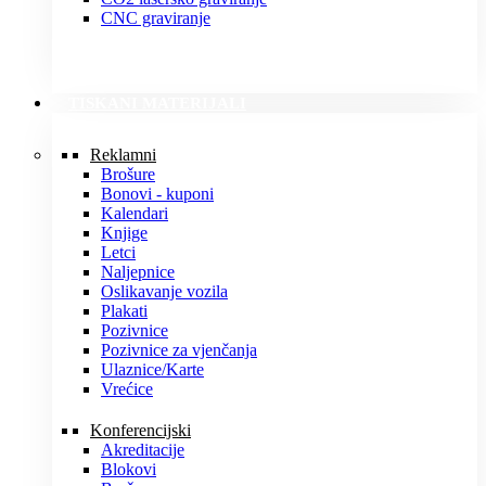
CNC graviranje
TISKANI MATERIJALI
Reklamni
Brošure
Bonovi - kuponi
Kalendari
Knjige
Letci
Naljepnice
Oslikavanje vozila
Plakati
Pozivnice
Pozivnice za vjenčanja
Ulaznice/Karte
Vrećice
Konferencijski
Akreditacije
Blokovi