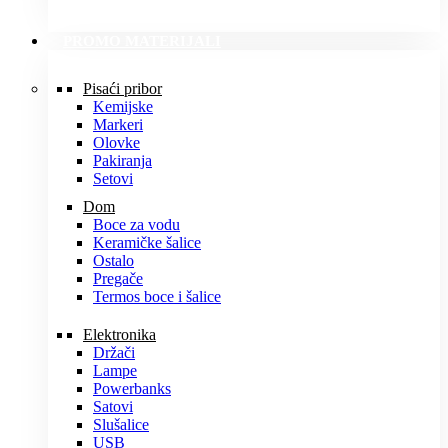
PROMO MATERIJALI
Pisaći pribor
Kemijske
Markeri
Olovke
Pakiranja
Setovi
Dom
Boce za vodu
Keramičke šalice
Ostalo
Pregače
Termos boce i šalice
Elektronika
Držači
Lampe
Powerbanks
Satovi
Slušalice
USB