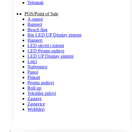
Tetrapak
POS/Point of Sale
A-panoi
Banneri
Beach flag
Big LED UP Display sistemi
Hangeri
LED okviri i totemi
LED Promo pultevi
LED UP Display sistemi
Letci
Naljepnice
Panoi
Plakati
Promo pultovi
Roll up
Tekstilni zidovi
Zastave
Zastavice
Wobbleri