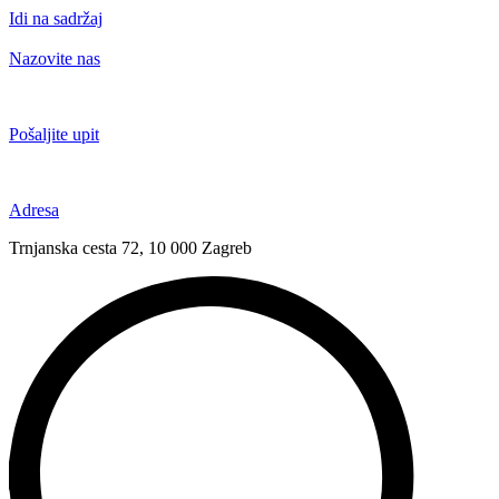
Idi na sadržaj
Nazovite nas
+385 91 6673 789
Pošaljite upit
novival@novival.hr
Adresa
Trnjanska cesta 72, 10 000 Zagreb