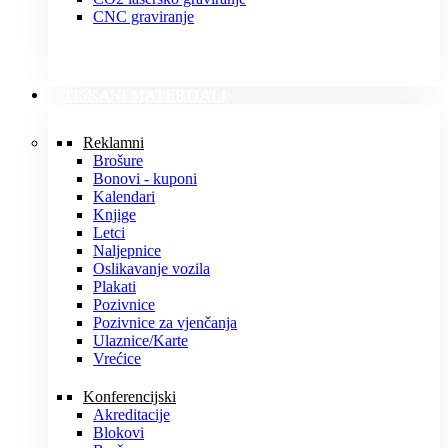
CNC graviranje
TISKANI MATERIJALI
Reklamni
Brošure
Bonovi - kuponi
Kalendari
Knjige
Letci
Naljepnice
Oslikavanje vozila
Plakati
Pozivnice
Pozivnice za vjenčanja
Ulaznice/Karte
Vrećice
Konferencijski
Akreditacije
Blokovi