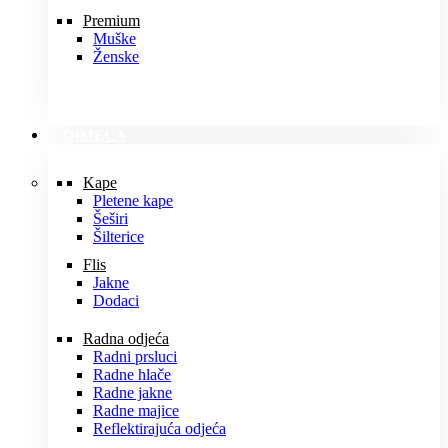
Premium
Muške
Ženske
ODJEĆA
Kape
Pletene kape
Šeširi
Šilterice
Flis
Jakne
Dodaci
Radna odjeća
Radni prsluci
Radne hlače
Radne jakne
Radne majice
Reflektirajuća odjeća