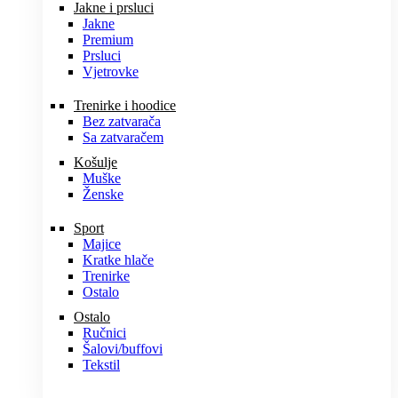
Jakne i prsluci
Jakne
Premium
Prsluci
Vjetrovke
Trenirke i hoodice
Bez zatvarača
Sa zatvaračem
Košulje
Muške
Ženske
Sport
Majice
Kratke hlače
Trenirke
Ostalo
Ostalo
Ručnici
Šalovi/buffovi
Tekstil