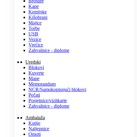
Brošure
Kape
Kemijske
Kišobrani
Majice
Torbe
USB
Vezice
Vrećice
Zahvalnice - diplome
Uredski
Blokovi
Kuverte
Mape
Memorandum
NCR/Samokopirajući blokovi
Pečati
Posjetnice/vizitkarte
Zahvalnice - diplome
Ambalaža
Kutije
Naljepnice
Omoti