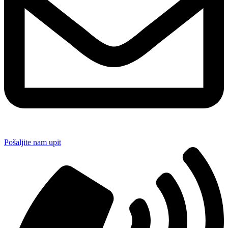
Pošaljite nam upit