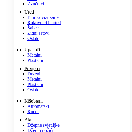
Zvučnici
Ured
Etui za vizitkarte
Rokovnici i notesi
Šalice
Zidni satovi
Ostalo
Upaljači
Metalni
Plastični
Privjesci
Drveni
Metalni
Plastični
Ostalo
Kišobrani
Automatski
Ručni
Alati
Džepne svjetiljke
Džepni nožići