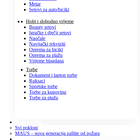
Metar
Setovi za auto/bicikl
Hobi i slobodno vrijeme
Beauty setovi
Igračke i dječji setovi
Naočale
Navijački rekviziti
Oprema za bicikl
Oprema za plažu
Vrijeme blagdana
Torbe
Dokument i laptop torbe
Ruksaci
Sportske torbe
Torbe za kupovinu
Torbe za plažu
POKLONI
Svi pokloni
MAUS – nova generacija zaštite od požara
O NAMA