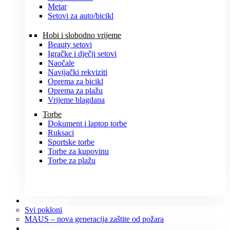
Metar
Setovi za auto/bicikl
Hobi i slobodno vrijeme
Beauty setovi
Igračke i dječji setovi
Naočale
Navijački rekviziti
Oprema za bicikl
Oprema za plažu
Vrijeme blagdana
Torbe
Dokument i laptop torbe
Ruksaci
Sportske torbe
Torbe za kupovinu
Torbe za plažu
POKLONI
Svi pokloni
MAUS – nova generacija zaštite od požara
O NAMA