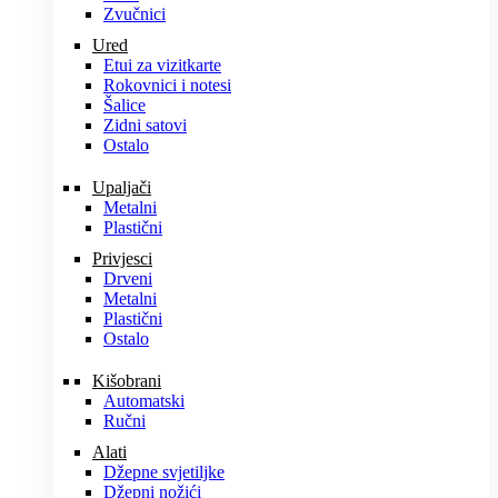
Zvučnici
Ured
Etui za vizitkarte
Rokovnici i notesi
Šalice
Zidni satovi
Ostalo
Upaljači
Metalni
Plastični
Privjesci
Drveni
Metalni
Plastični
Ostalo
Kišobrani
Automatski
Ručni
Alati
Džepne svjetiljke
Džepni nožići