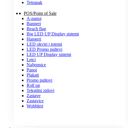
Tetrapak
POS/Point of Sale
A-panoi
Banneri
Beach flag
Big LED UP Display sistemi
Hangeri
LED okviri i totemi
LED Promo pultevi
LED UP Display sistemi
Letci
Naljepnice
Panoi
Plakati
Promo pultovi
Roll up
Tekstilni zidovi
Zastave
Zastavice
Wobbleri