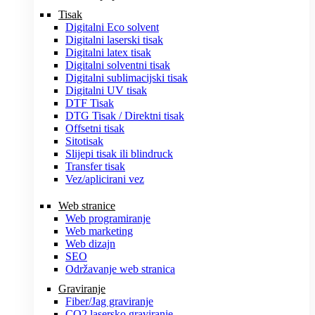
Tisak
Digitalni Eco solvent
Digitalni laserski tisak
Digitalni latex tisak
Digitalni solventni tisak
Digitalni sublimacijski tisak
Digitalni UV tisak
DTF Tisak
DTG Tisak / Direktni tisak
Offsetni tisak
Sitotisak
Slijepi tisak ili blindruck
Transfer tisak
Vez/aplicirani vez
Web stranice
Web programiranje
Web marketing
Web dizajn
SEO
Održavanje web stranica
Graviranje
Fiber/Jag graviranje
CO2 lasersko graviranje