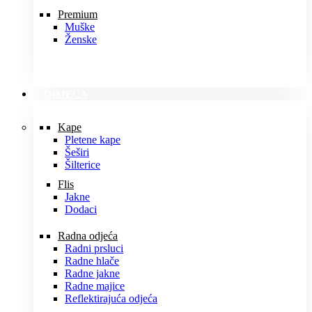
Premium
Muške
Ženske
ODJEĆA
Kape
Pletene kape
Šeširi
Šilterice
Flis
Jakne
Dodaci
Radna odjeća
Radni prsluci
Radne hlače
Radne jakne
Radne majice
Reflektirajuća odjeća