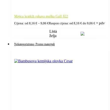
Majica kratkih rukava muška Gulf 822
+ pdv
Cijena: od
8,16
€
–
9,06
€
Raspon cijena: od 8,16 € do 9,06 €
Lista
želja
Nekategorizirano
, Promo materijali