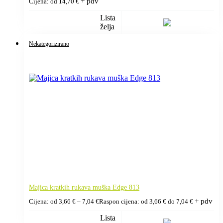
+ pdv
Cijena: od
14,70
€
Lista
želja
Nekategorizirano
Majica kratkih rukava muška Edge 813
+ pdv
Cijena: od
3,66
€
–
7,04
€
Raspon cijena: od 3,66 € do 7,04 €
Lista