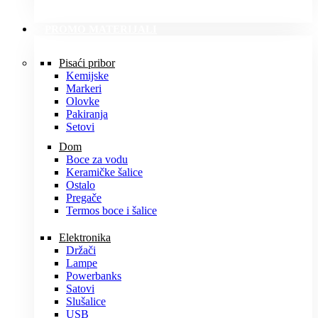
PROMO MATERIJALI
Pisaći pribor
Kemijske
Markeri
Olovke
Pakiranja
Setovi
Dom
Boce za vodu
Keramičke šalice
Ostalo
Pregače
Termos boce i šalice
Elektronika
Držači
Lampe
Powerbanks
Satovi
Slušalice
USB