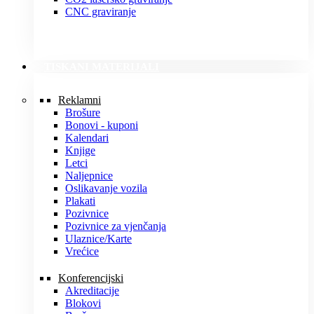
CNC graviranje
TISKANI MATERIJALI
Reklamni
Brošure
Bonovi - kuponi
Kalendari
Knjige
Letci
Naljepnice
Oslikavanje vozila
Plakati
Pozivnice
Pozivnice za vjenčanja
Ulaznice/Karte
Vrećice
Konferencijski
Akreditacije
Blokovi