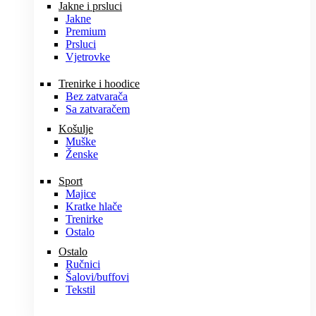
Jakne i prsluci
Jakne
Premium
Prsluci
Vjetrovke
Trenirke i hoodice
Bez zatvarača
Sa zatvaračem
Košulje
Muške
Ženske
Sport
Majice
Kratke hlače
Trenirke
Ostalo
Ostalo
Ručnici
Šalovi/buffovi
Tekstil