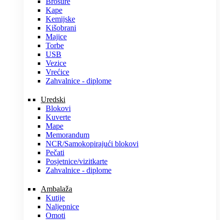
Brošure
Kape
Kemijske
Kišobrani
Majice
Torbe
USB
Vezice
Vrećice
Zahvalnice - diplome
Uredski
Blokovi
Kuverte
Mape
Memorandum
NCR/Samokopirajući blokovi
Pečati
Posjetnice/vizitkarte
Zahvalnice - diplome
Ambalaža
Kutije
Naljepnice
Omoti