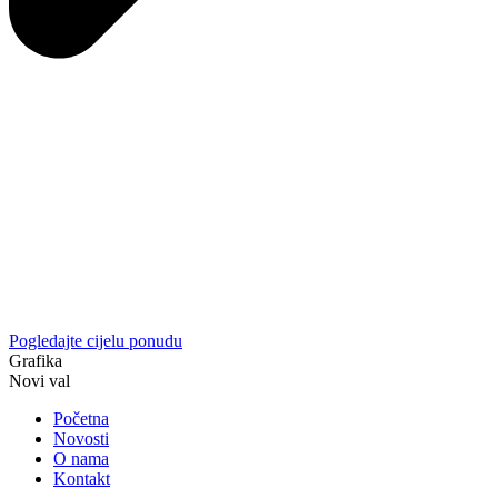
Pogledajte cijelu ponudu
Grafika
Novi val
Početna
Novosti
O nama
Kontakt