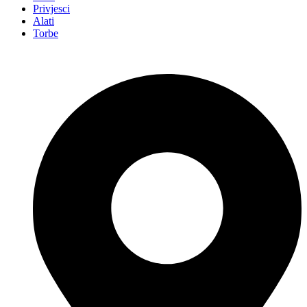
Privjesci
Alati
Torbe