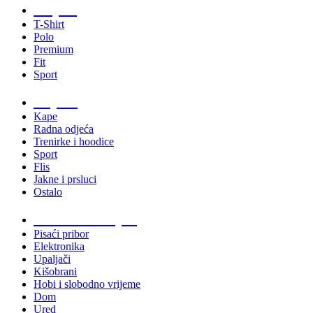
Majice
T-Shirt
Polo
Premium
Fit
Sport
Odjeća
Kape
Radna odjeća
Trenirke i hoodice
Sport
Flis
Jakne i prsluci
Ostalo
Promo materijali
Pisaći pribor
Elektronika
Upaljači
Kišobrani
Hobi i slobodno vrijeme
Dom
Ured