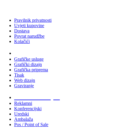
Pravilnik privatnosti
Uvjeti kupovine
Dostava
Povrat narudžbe
Kolačići
Usluge
Grafičke usluge
Grafički dizajn
Grafička priprema
Tisak
Web dizajn
Graviranje
Tiskani materijali
Reklamni
Konferencijski
Uredski
Ambalaža
Pos / Point of Sale