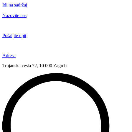
Idi na sadržaj
Nazovite nas
+385 91 6673 789
Pošaljite upit
novival@novival.hr
Adresa
Trnjanska cesta 72, 10 000 Zagreb