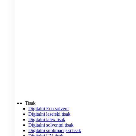
Tisak
Digitalni Eco solvent
Digitalni laserski tisak
Digitalni latex tisak
Digitalni solventni tisak
Digitalni sublimacijski tisak
Digitalni UV tisak