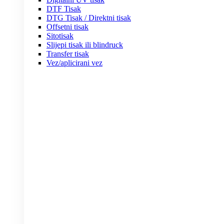
DTF Tisak
DTG Tisak / Direktni tisak
Offsetni tisak
Sitotisak
Slijepi tisak ili blindruck
Transfer tisak
Vez/aplicirani vez