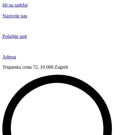
Idi na sadržaj
Nazovite nas
+385 91 6673 789
Pošaljite upit
novival@novival.hr
Adresa
Trnjanska cesta 72, 10 000 Zagreb