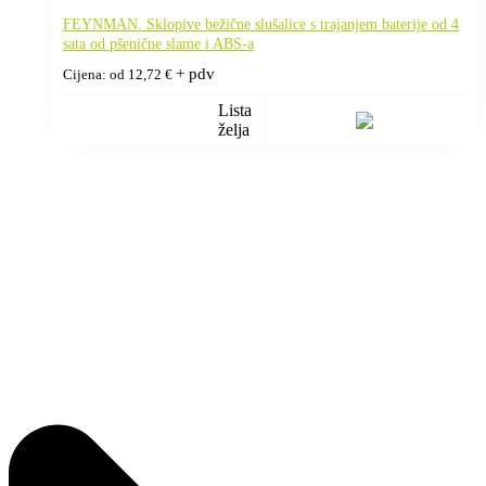
FEYNMAN. Sklopive bežične slušalice s trajanjem baterije od 4
sata od pšenične slame i ABS-a
+ pdv
Cijena: od
12,72
€
Lista
želja