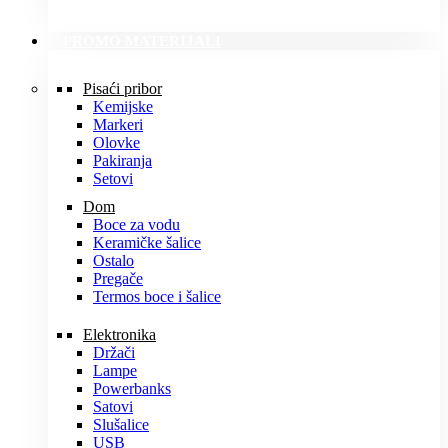
PROMO MATERIJALI
Pisaći pribor
Kemijske
Markeri
Olovke
Pakiranja
Setovi
Dom
Boce za vodu
Keramičke šalice
Ostalo
Pregače
Termos boce i šalice
Elektronika
Držači
Lampe
Powerbanks
Satovi
Slušalice
USB