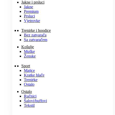
Jakne i prsluci
Jakne
Premium
Prsluci
Vjetrovke
Trenirke i hoodice
Bez zatvarača
Sa zatvaračem
Košulje
Muške
Ženske
Sport
Majice
Kratke hlače
Trenirke
Ostalo
Ostalo
Ručnici
Šalovi/buffovi
Tekstil