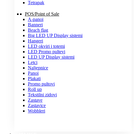
Tetrapak
POS/Point of Sale
A-panoi
Banneri
Beach flag
Big LED UP Display sistemi
Hangeri
LED okviri i totemi
LED Promo pultevi
LED UP Display sistemi
Letci
Naljepnice
Panoi
Plakati
Promo pultovi
Roll up
Tekstilni zidovi
Zastave
Zastavice
Wobbleri