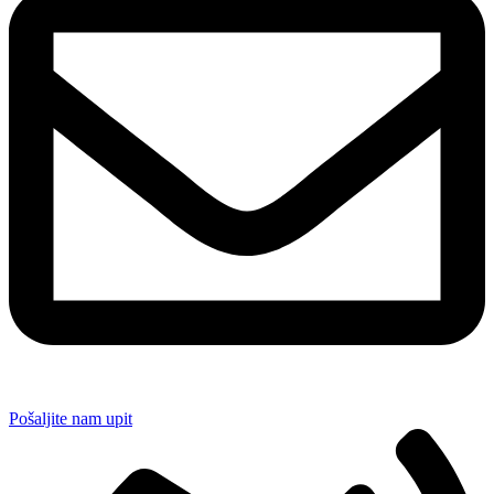
Pošaljite nam upit