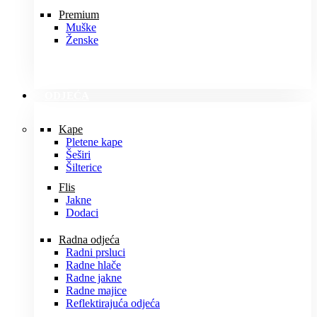
Premium
Muške
Ženske
ODJEĆA
Kape
Pletene kape
Šeširi
Šilterice
Flis
Jakne
Dodaci
Radna odjeća
Radni prsluci
Radne hlače
Radne jakne
Radne majice
Reflektirajuća odjeća