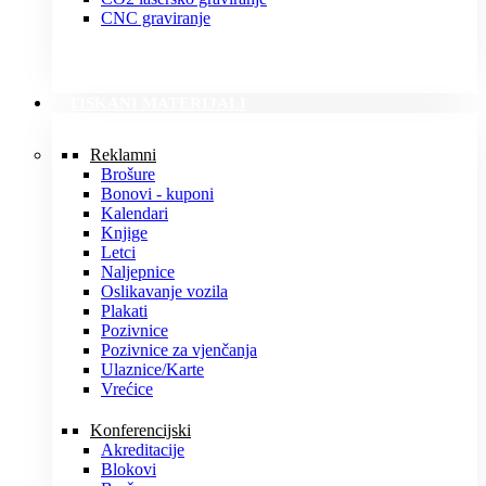
CNC graviranje
TISKANI MATERIJALI
Reklamni
Brošure
Bonovi - kuponi
Kalendari
Knjige
Letci
Naljepnice
Oslikavanje vozila
Plakati
Pozivnice
Pozivnice za vjenčanja
Ulaznice/Karte
Vrećice
Konferencijski
Akreditacije
Blokovi