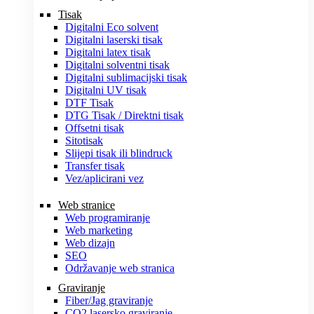
Tisak
Digitalni Eco solvent
Digitalni laserski tisak
Digitalni latex tisak
Digitalni solventni tisak
Digitalni sublimacijski tisak
Digitalni UV tisak
DTF Tisak
DTG Tisak / Direktni tisak
Offsetni tisak
Sitotisak
Slijepi tisak ili blindruck
Transfer tisak
Vez/aplicirani vez
Web stranice
Web programiranje
Web marketing
Web dizajn
SEO
Održavanje web stranica
Graviranje
Fiber/Jag graviranje
CO2 lasersko graviranje