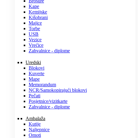
Brošure
Kape
Kemijske
Kišobrani
Majice
Torbe
USB
Vezice
Vrećice
Zahvalnice - diplome
Uredski
Blokovi
Kuverte
Mape
Memorandum
NCR/Samokopirajući blokovi
Pečati
Posjetnice/vizitkarte
Zahvalnice - diplome
Ambalaža
Kutije
Naljepnice
Omoti