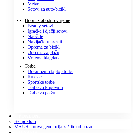
Metar
Setovi za auto/bicikl
Hobi i slobodno vrijeme
Beauty setovi
Igračke i dječji setovi
Naočale
Navijački rekviziti
Oprema za bicikl
Oprema za plažu
Vrijeme blagdana
Torbe
Dokument i laptop torbe
Ruksaci
Sportske torbe
Torbe za kupovinu
Torbe za plažu
POKLONI
Svi pokloni
MAUS – nova generacija zaštite od požara
O NAMA