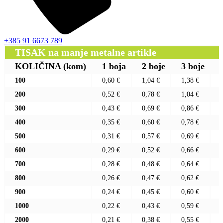
+385 91 6673 789
TISAK na manje metalne artikle
KOLIČINA
(kom)
1 boja
2 boje
3 boje
100
0,60 €
1,04 €
1,38 €
200
0,52 €
0,78 €
1,04 €
300
0,43 €
0,69 €
0,86 €
400
0,35 €
0,60 €
0,78 €
500
0,31 €
0,57 €
0,69 €
600
0,29 €
0,52 €
0,66 €
700
0,28 €
0,48 €
0,64 €
800
0,26 €
0,47 €
0,62 €
900
0,24 €
0,45 €
0,60 €
1000
0,22 €
0,43 €
0,59 €
2000
0,21 €
0,38 €
0,55 €