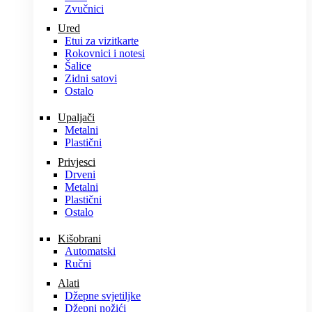
Zvučnici
Ured
Etui za vizitkarte
Rokovnici i notesi
Šalice
Zidni satovi
Ostalo
Upaljači
Metalni
Plastični
Privjesci
Drveni
Metalni
Plastični
Ostalo
Kišobrani
Automatski
Ručni
Alati
Džepne svjetiljke
Džepni nožići