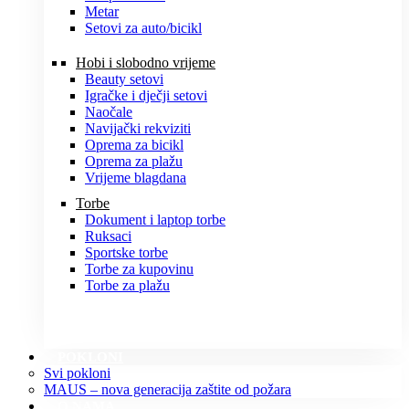
Metar
Setovi za auto/bicikl
Hobi i slobodno vrijeme
Beauty setovi
Igračke i dječji setovi
Naočale
Navijački rekviziti
Oprema za bicikl
Oprema za plažu
Vrijeme blagdana
Torbe
Dokument i laptop torbe
Ruksaci
Sportske torbe
Torbe za kupovinu
Torbe za plažu
POKLONI
Svi pokloni
MAUS – nova generacija zaštite od požara
O NAMA