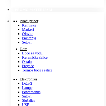
PROMO MATERIJALI
Pisaći pribor
Kemijske
Markeri
Olovke
Pakiranja
Setovi
Dom
Boce za vodu
Keramičke šalice
Ostalo
Pregače
Termos boce i šalice
Elektronika
Držači
Lampe
Powerbanks
Satovi
Slušalice
USB