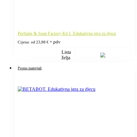
Perfume & Soap Factory Kit I. Edukativna igra za djecu
+ pdv
Cijena: od
23,98
€
Lista
želja
Promo materijali