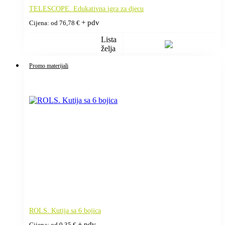
TELESCOPE. Edukativna igra za djecu
+ pdv
Cijena: od
76,78
€
Lista
želja
Promo materijali
ROLS. Kutija sa 6 bojica
+ pdv
Cijena: od
0,35
€