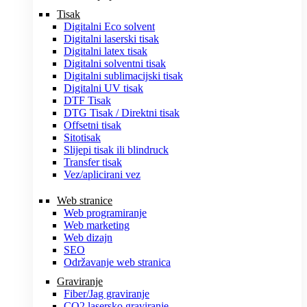
Tisak
Digitalni Eco solvent
Digitalni laserski tisak
Digitalni latex tisak
Digitalni solventni tisak
Digitalni sublimacijski tisak
Digitalni UV tisak
DTF Tisak
DTG Tisak / Direktni tisak
Offsetni tisak
Sitotisak
Slijepi tisak ili blindruck
Transfer tisak
Vez/aplicirani vez
Web stranice
Web programiranje
Web marketing
Web dizajn
SEO
Održavanje web stranica
Graviranje
Fiber/Jag graviranje
CO2 lasersko graviranje