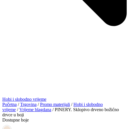
Hobi i slobodno vrijeme
Početna
/
Trgovina
/
Promo materijali
/
Hobi i slobodno
vrijeme
/
Vrijeme blagdana
/ PINERY. Sklopivo drveno božićno
drvce u boji
Dostupne boje