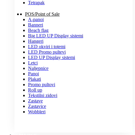
Tetrapak
POS/Point of Sale
A-panoi
Banneri
Beach flag
Big LED UP Display sistemi
Hangeri
LED okviri i totemi
LED Promo pultevi
LED UP Display sistemi
Letci
Naljepnice
Panoi
Plakati
Promo pultovi
Roll up
Tekstilni zidovi
Zastave
Zastavice
Wobbleri