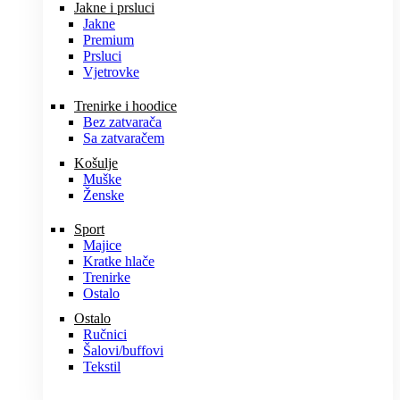
Jakne i prsluci
Jakne
Premium
Prsluci
Vjetrovke
Trenirke i hoodice
Bez zatvarača
Sa zatvaračem
Košulje
Muške
Ženske
Sport
Majice
Kratke hlače
Trenirke
Ostalo
Ostalo
Ručnici
Šalovi/buffovi
Tekstil