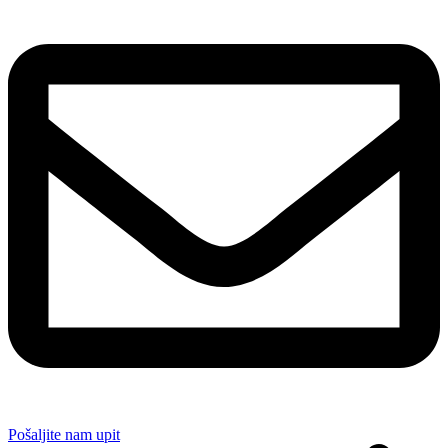
Pošaljite nam upit