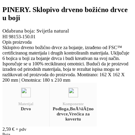
PINERY. Sklopivo drveno božićno drvce
u boji
Odabrana boja: Svijetla natural
HI 98153-150.01
Opis proizvoda
Sklopivo drveno božićno drvce za bojanje, izrađeno od FSC™
certificiranog materijala i drugih kontroliranih materijala. Uključuje
6 bojica u boji za bojanje drvca i budi kreativan na svoj način.
Isporučuje se u 100% recikliranoj omotnici. Budući da je proizvod
izrađen od prirodnih materijala, boja te rezultat ispisa mogu se
razlikovati od proizvoda do proizvoda. Montirano: 162 X 162 X
200 mm | Omotnica: 180 x 210 mm
Materijal
Komponente
Drvo
Podloga,BoÅ¾iÄ‡no
drvce,Vrećica za
kovertu
2,59
€
+ pdv
Boja