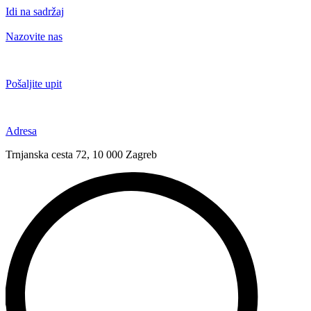
Idi na sadržaj
Nazovite nas
+385 91 6673 789
Pošaljite upit
novival@novival.hr
Adresa
Trnjanska cesta 72, 10 000 Zagreb