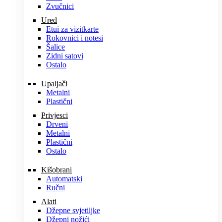
Zvučnici
Ured
Etui za vizitkarte
Rokovnici i notesi
Šalice
Zidni satovi
Ostalo
Upaljači
Metalni
Plastični
Privjesci
Drveni
Metalni
Plastični
Ostalo
Kišobrani
Automatski
Ručni
Alati
Džepne svjetiljke
Džepni nožići