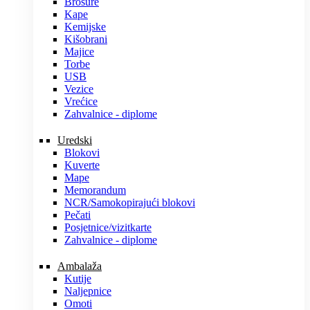
Brošure
Kape
Kemijske
Kišobrani
Majice
Torbe
USB
Vezice
Vrećice
Zahvalnice - diplome
Uredski
Blokovi
Kuverte
Mape
Memorandum
NCR/Samokopirajući blokovi
Pečati
Posjetnice/vizitkarte
Zahvalnice - diplome
Ambalaža
Kutije
Naljepnice
Omoti