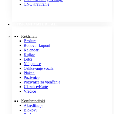
CNC graviranje
TISKANI MATERIJALI
Reklamni
Brošure
Bonovi - kuponi
Kalendari
Knjige
Letci
Naljepnice
Oslikavanje vozila
Plakati
Pozivnice
Pozivnice za vjenčanja
Ulaznice/Karte
Vrećice
Konferencijski
Akreditacije
Blokovi