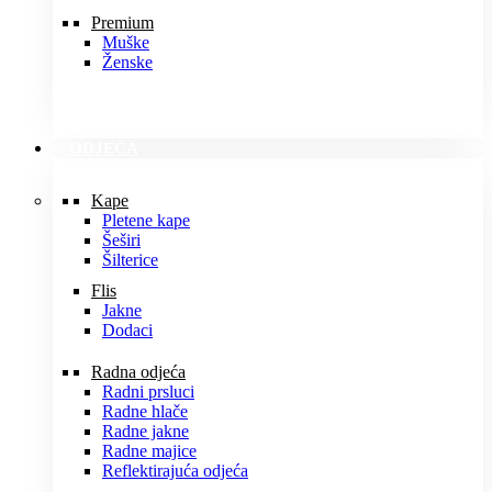
Premium
Muške
Ženske
ODJEĆA
Kape
Pletene kape
Šeširi
Šilterice
Flis
Jakne
Dodaci
Radna odjeća
Radni prsluci
Radne hlače
Radne jakne
Radne majice
Reflektirajuća odjeća