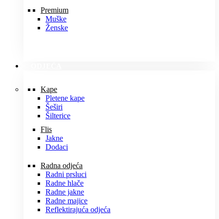
Premium
Muške
Ženske
ODJEĆA
Kape
Pletene kape
Šeširi
Šilterice
Flis
Jakne
Dodaci
Radna odjeća
Radni prsluci
Radne hlače
Radne jakne
Radne majice
Reflektirajuća odjeća