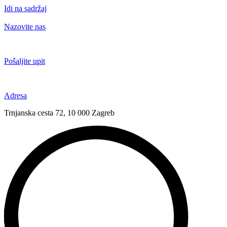
Idi na sadržaj
Nazovite nas
+385 91 6673 789
Pošaljite upit
novival@novival.hr
Adresa
Trnjanska cesta 72, 10 000 Zagreb