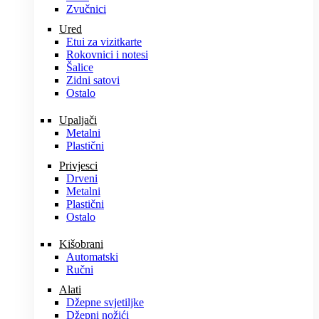
Zvučnici
Ured
Etui za vizitkarte
Rokovnici i notesi
Šalice
Zidni satovi
Ostalo
Upaljači
Metalni
Plastični
Privjesci
Drveni
Metalni
Plastični
Ostalo
Kišobrani
Automatski
Ručni
Alati
Džepne svjetiljke
Džepni nožići