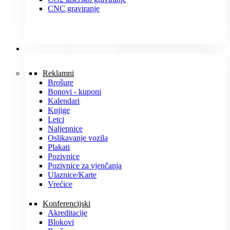
CNC graviranje
TISKANI MATERIJALI
Reklamni
Brošure
Bonovi - kuponi
Kalendari
Knjige
Letci
Naljepnice
Oslikavanje vozila
Plakati
Pozivnice
Pozivnice za vjenčanja
Ulaznice/Karte
Vrećice
Konferencijski
Akreditacije
Blokovi