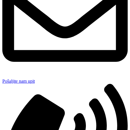
Pošaljite nam upit