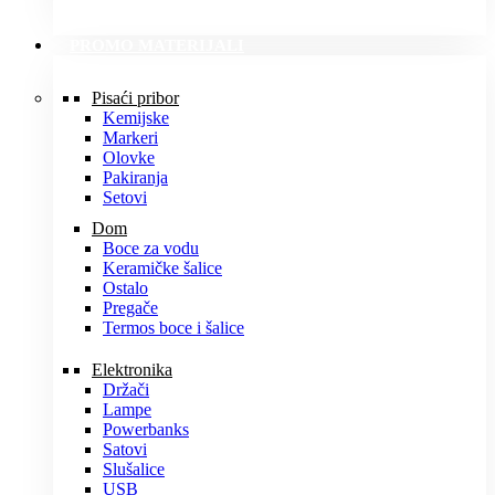
PROMO MATERIJALI
Pisaći pribor
Kemijske
Markeri
Olovke
Pakiranja
Setovi
Dom
Boce za vodu
Keramičke šalice
Ostalo
Pregače
Termos boce i šalice
Elektronika
Držači
Lampe
Powerbanks
Satovi
Slušalice
USB