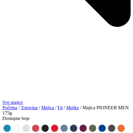
Sve majice
Početna
/
Trgovina
/
Majica
/
Fit
/
Muške
/ Majica PIONEER MEN
175g
Dostupne boje