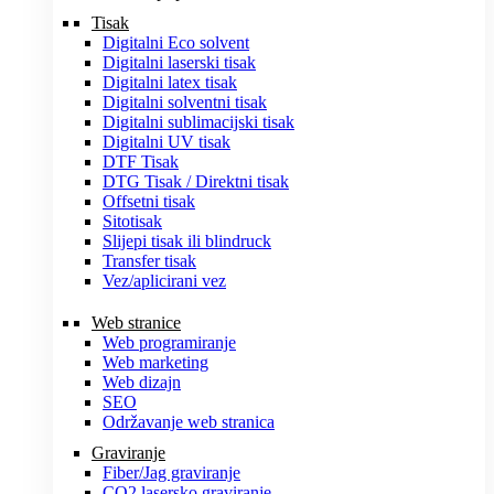
Tisak
Digitalni Eco solvent
Digitalni laserski tisak
Digitalni latex tisak
Digitalni solventni tisak
Digitalni sublimacijski tisak
Digitalni UV tisak
DTF Tisak
DTG Tisak / Direktni tisak
Offsetni tisak
Sitotisak
Slijepi tisak ili blindruck
Transfer tisak
Vez/aplicirani vez
Web stranice
Web programiranje
Web marketing
Web dizajn
SEO
Održavanje web stranica
Graviranje
Fiber/Jag graviranje
CO2 lasersko graviranje