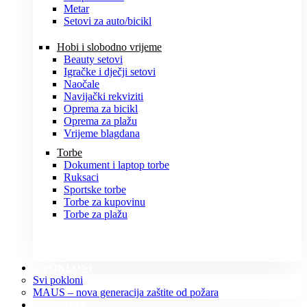
Metar
Setovi za auto/bicikl
Hobi i slobodno vrijeme
Beauty setovi
Igračke i dječji setovi
Naočale
Navijački rekviziti
Oprema za bicikl
Oprema za plažu
Vrijeme blagdana
Torbe
Dokument i laptop torbe
Ruksaci
Sportske torbe
Torbe za kupovinu
Torbe za plažu
POKLONI
Svi pokloni
MAUS – nova generacija zaštite od požara
O NAMA