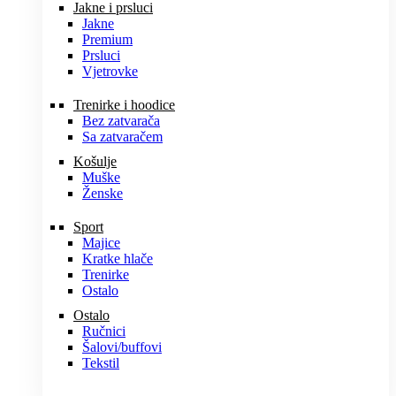
Jakne i prsluci
Jakne
Premium
Prsluci
Vjetrovke
Trenirke i hoodice
Bez zatvarača
Sa zatvaračem
Košulje
Muške
Ženske
Sport
Majice
Kratke hlače
Trenirke
Ostalo
Ostalo
Ručnici
Šalovi/buffovi
Tekstil