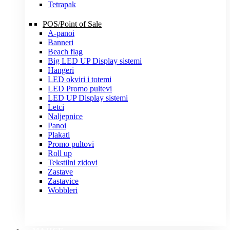
Tetrapak
POS/Point of Sale
A-panoi
Banneri
Beach flag
Big LED UP Display sistemi
Hangeri
LED okviri i totemi
LED Promo pultevi
LED UP Display sistemi
Letci
Naljepnice
Panoi
Plakati
Promo pultovi
Roll up
Tekstilni zidovi
Zastave
Zastavice
Wobbleri