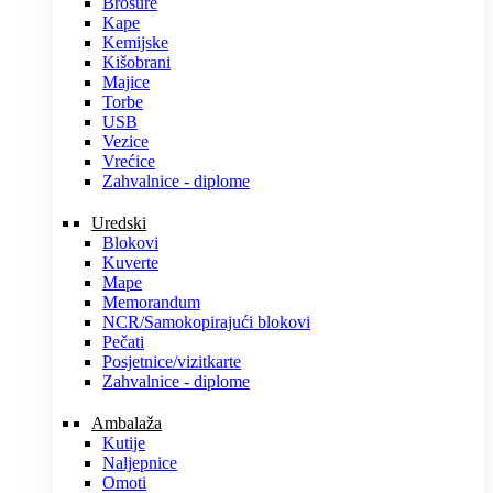
Brošure
Kape
Kemijske
Kišobrani
Majice
Torbe
USB
Vezice
Vrećice
Zahvalnice - diplome
Uredski
Blokovi
Kuverte
Mape
Memorandum
NCR/Samokopirajući blokovi
Pečati
Posjetnice/vizitkarte
Zahvalnice - diplome
Ambalaža
Kutije
Naljepnice
Omoti