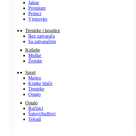
Jakne
Premium
Prsluci
Vjetrovke
Trenirke i hoodice
Bez zatvarača
Sa zatvaračem
Košulje
Muške
Ženske
Sport
Majice
Kratke hlače
Trenirke
Ostalo
Ostalo
Ručnici
Šalovi/buffovi
Tekstil