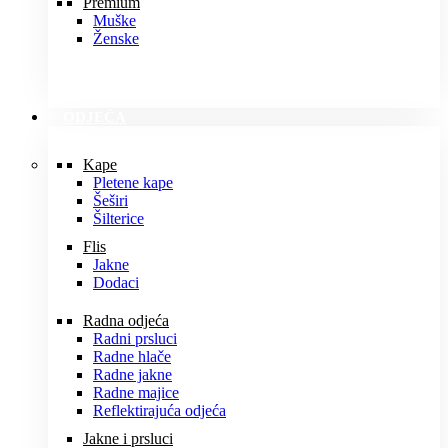
Premium
Muške
Ženske
ODJEĆA
Kape
Pletene kape
Šeširi
Šilterice
Flis
Jakne
Dodaci
Radna odjeća
Radni prsluci
Radne hlače
Radne jakne
Radne majice
Reflektirajuća odjeća
Jakne i prsluci