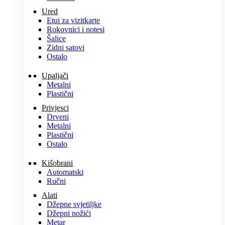
Ured
Etui za vizitkarte
Rokovnici i notesi
Šalice
Zidni satovi
Ostalo
Upaljači
Metalni
Plastični
Privjesci
Drveni
Metalni
Plastični
Ostalo
Kišobrani
Automatski
Ručni
Alati
Džepne svjetiljke
Džepni nožići
Metar