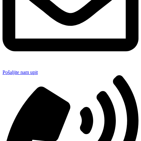
Pošaljite nam upit