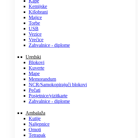
Kape
Kemijske
Kišobrani
Majice
Torbe
USB
Vezice
Vrećice
Zahvalnice - diplome
Uredski
Blokovi
Kuverte
Mape
Memorandum
NCR/Samokopirajući blokovi
Pečati
Posjetnice/vizitkarte
Zahvalnice - diplome
Ambalaža
Kutije
Naljepnice
Omoti
Tetrapak