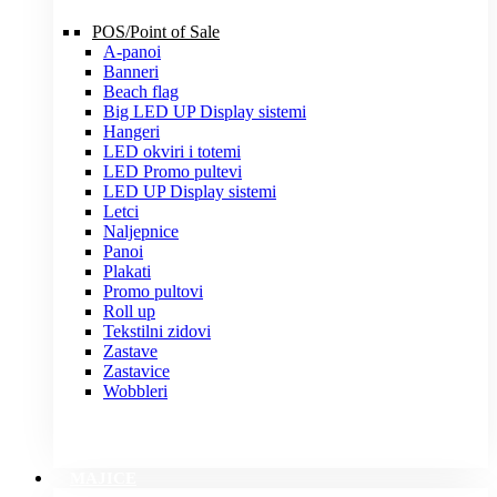
POS/Point of Sale
A-panoi
Banneri
Beach flag
Big LED UP Display sistemi
Hangeri
LED okviri i totemi
LED Promo pultevi
LED UP Display sistemi
Letci
Naljepnice
Panoi
Plakati
Promo pultovi
Roll up
Tekstilni zidovi
Zastave
Zastavice
Wobbleri
MAJICE