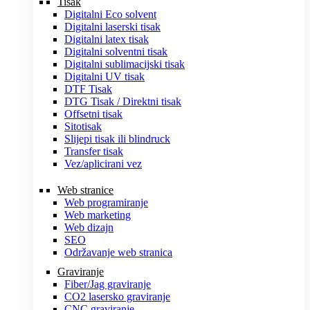
Tisak
Digitalni Eco solvent
Digitalni laserski tisak
Digitalni latex tisak
Digitalni solventni tisak
Digitalni sublimacijski tisak
Digitalni UV tisak
DTF Tisak
DTG Tisak / Direktni tisak
Offsetni tisak
Sitotisak
Slijepi tisak ili blindruck
Transfer tisak
Vez/aplicirani vez
Web stranice
Web programiranje
Web marketing
Web dizajn
SEO
Održavanje web stranica
Graviranje
Fiber/Jag graviranje
CO2 lasersko graviranje
CNC graviranje