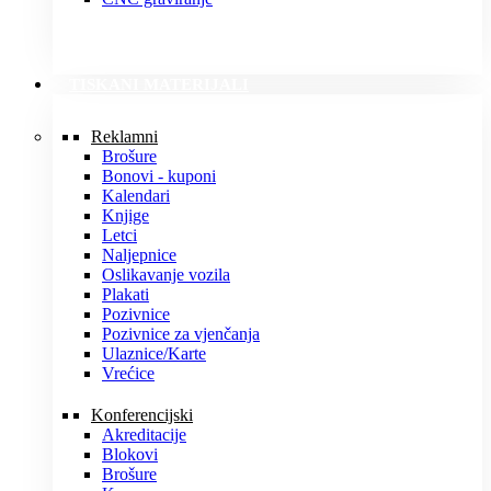
TISKANI MATERIJALI
Reklamni
Brošure
Bonovi - kuponi
Kalendari
Knjige
Letci
Naljepnice
Oslikavanje vozila
Plakati
Pozivnice
Pozivnice za vjenčanja
Ulaznice/Karte
Vrećice
Konferencijski
Akreditacije
Blokovi
Brošure