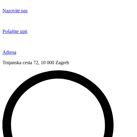
Idi
na
Nazovite nas
sadržaj
+385 91 6673 789
Pošaljite upit
novival@novival.hr
Adresa
Trnjanska cesta 72, 10 000 Zagreb