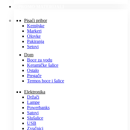
PROMO MATERIJALI
Pisaći pribor
Kemijske
Markeri
Olovke
Pakiranja
Setovi
Dom
Boce za vodu
Keramičke šalice
Ostalo
Pregače
Termos boce i šalice
Elektronika
Držači
Lampe
Powerbanks
Satovi
Slušalice
USB
Zvučnici