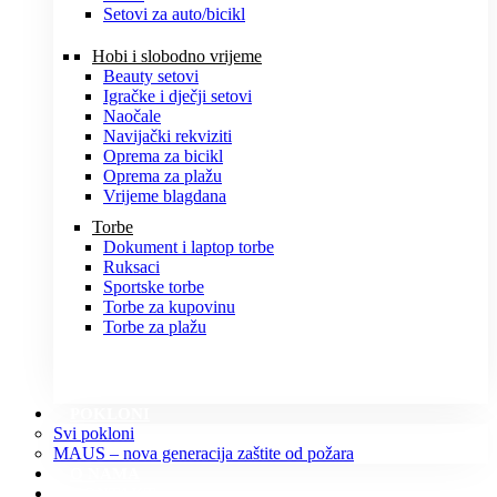
Setovi za auto/bicikl
Hobi i slobodno vrijeme
Beauty setovi
Igračke i dječji setovi
Naočale
Navijački rekviziti
Oprema za bicikl
Oprema za plažu
Vrijeme blagdana
Torbe
Dokument i laptop torbe
Ruksaci
Sportske torbe
Torbe za kupovinu
Torbe za plažu
POKLONI
Svi pokloni
MAUS – nova generacija zaštite od požara
O NAMA
KONTAKT