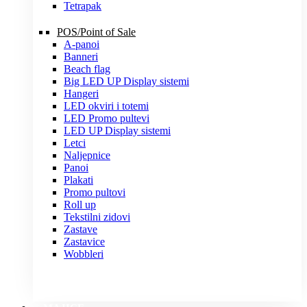
Tetrapak
POS/Point of Sale
A-panoi
Banneri
Beach flag
Big LED UP Display sistemi
Hangeri
LED okviri i totemi
LED Promo pultevi
LED UP Display sistemi
Letci
Naljepnice
Panoi
Plakati
Promo pultovi
Roll up
Tekstilni zidovi
Zastave
Zastavice
Wobbleri