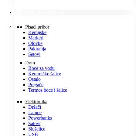
PROMO MATERIJALI
Pisaći pribor
Kemijske
Markeri
Olovke
Pakiranja
Setovi
Dom
Boce za vodu
Keramičke šalice
Ostalo
Pregače
Termos boce i šalice
Elektronika
Držači
Lampe
Powerbanks
Satovi
Slušalice
USB