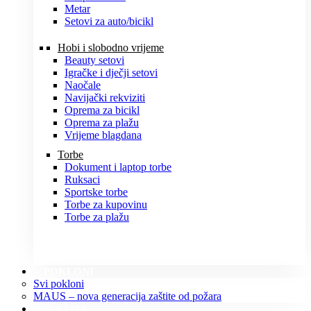
Metar
Setovi za auto/bicikl
Hobi i slobodno vrijeme
Beauty setovi
Igračke i dječji setovi
Naočale
Navijački rekviziti
Oprema za bicikl
Oprema za plažu
Vrijeme blagdana
Torbe
Dokument i laptop torbe
Ruksaci
Sportske torbe
Torbe za kupovinu
Torbe za plažu
POKLONI
Svi pokloni
MAUS – nova generacija zaštite od požara
O NAMA