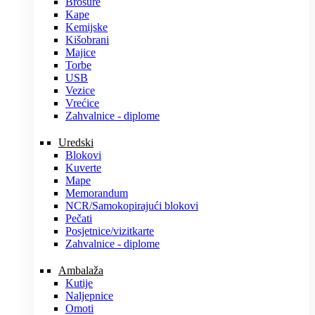
Brošure
Kape
Kemijske
Kišobrani
Majice
Torbe
USB
Vezice
Vrećice
Zahvalnice - diplome
Uredski
Blokovi
Kuverte
Mape
Memorandum
NCR/Samokopirajući blokovi
Pečati
Posjetnice/vizitkarte
Zahvalnice - diplome
Ambalaža
Kutije
Naljepnice
Omoti