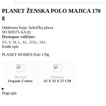
PLANET ŽENSKA POLO MAJICA 170
g
Odabrana boja: Arktička plava
SO S03575-AA.01
Dostupne veličine:
XS, S, M, L, XL, XXL, 3XL
Kratki opis
PLANET WOMEN Polo 170g
Materijal
Dimenzije
Organic Cotton
42 X 33 X 27 CM
Dugi opis