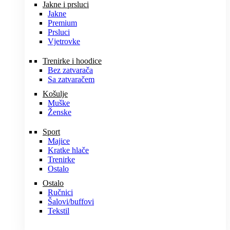
Jakne i prsluci
Jakne
Premium
Prsluci
Vjetrovke
Trenirke i hoodice
Bez zatvarača
Sa zatvaračem
Košulje
Muške
Ženske
Sport
Majice
Kratke hlače
Trenirke
Ostalo
Ostalo
Ručnici
Šalovi/buffovi
Tekstil