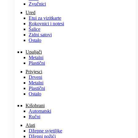
Zvučnici
Ured
Etui za vizitkarte
Rokovnici i notesi
Šalice
Zidni satovi
Ostalo
Upaljači
Metalni
Plastični
Privjesci
Drveni
Metalni
Plastični
Ostalo
Kišobrani
Automatski
Ručni
Alati
Džepne svjetiljke
Džepni nožići