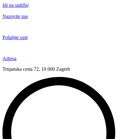
Idi na sadržaj
Nazovite nas
+385 91 6673 789
Pošaljite upit
novival@novival.hr
Adresa
Trnjanska cesta 72, 10 000 Zagreb