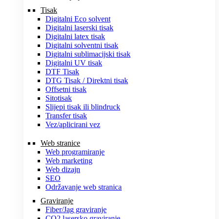
Tisak
Digitalni Eco solvent
Digitalni laserski tisak
Digitalni latex tisak
Digitalni solventni tisak
Digitalni sublimacijski tisak
Digitalni UV tisak
DTF Tisak
DTG Tisak / Direktni tisak
Offsetni tisak
Sitotisak
Slijepi tisak ili blindruck
Transfer tisak
Vez/aplicirani vez
Web stranice
Web programiranje
Web marketing
Web dizajn
SEO
Održavanje web stranica
Graviranje
Fiber/Jag graviranje
CO2 lasersko graviranje