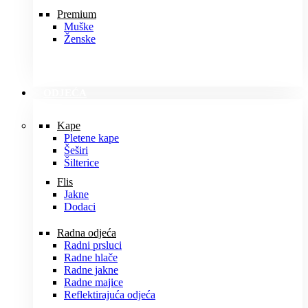
Premium
Muške
Ženske
ODJEĆA
Kape
Pletene kape
Šeširi
Šilterice
Flis
Jakne
Dodaci
Radna odjeća
Radni prsluci
Radne hlače
Radne jakne
Radne majice
Reflektirajuća odjeća