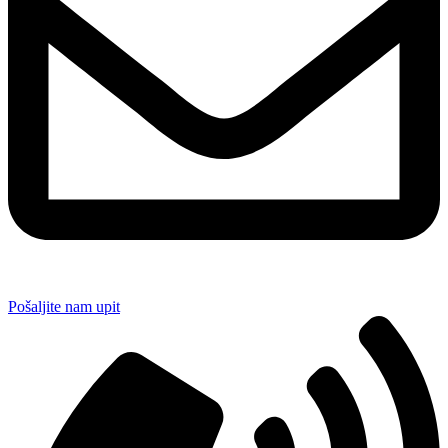
Pošaljite nam upit