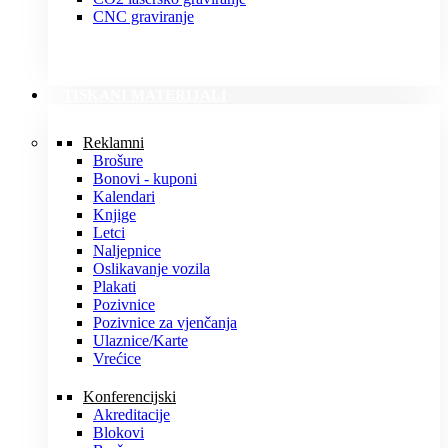
CNC graviranje
TISKANI MATERIJALI
Reklamni
Brošure
Bonovi - kuponi
Kalendari
Knjige
Letci
Naljepnice
Oslikavanje vozila
Plakati
Pozivnice
Pozivnice za vjenčanja
Ulaznice/Karte
Vrećice
Konferencijski
Akreditacije
Blokovi