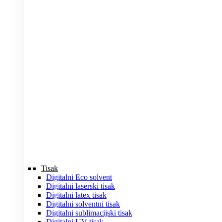
Tisak
Digitalni Eco solvent
Digitalni laserski tisak
Digitalni latex tisak
Digitalni solventni tisak
Digitalni sublimacijski tisak
Digitalni UV tisak