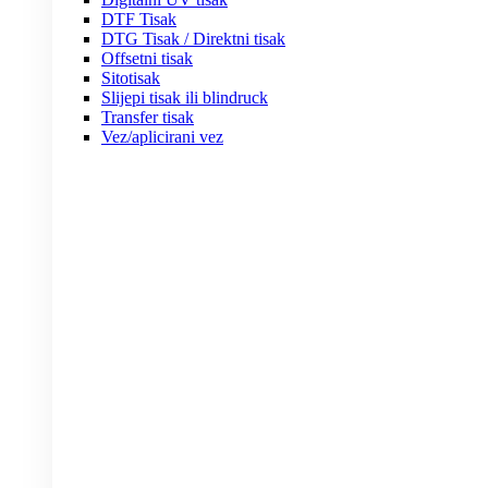
DTF Tisak
DTG Tisak / Direktni tisak
Offsetni tisak
Sitotisak
Slijepi tisak ili blindruck
Transfer tisak
Vez/aplicirani vez