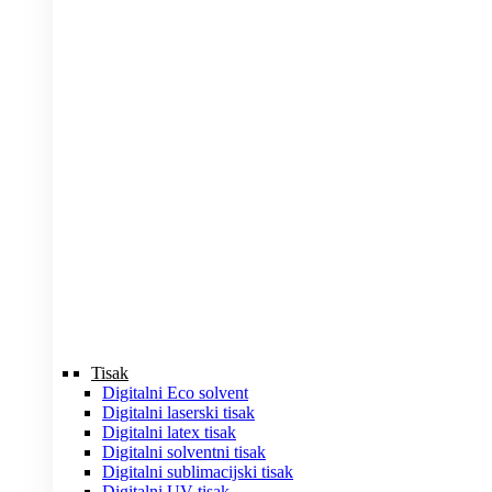
Tisak
Digitalni Eco solvent
Digitalni laserski tisak
Digitalni latex tisak
Digitalni solventni tisak
Digitalni sublimacijski tisak
Digitalni UV tisak