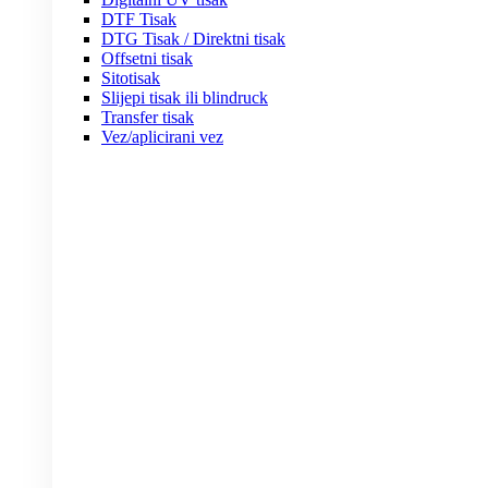
DTF Tisak
DTG Tisak / Direktni tisak
Offsetni tisak
Sitotisak
Slijepi tisak ili blindruck
Transfer tisak
Vez/aplicirani vez