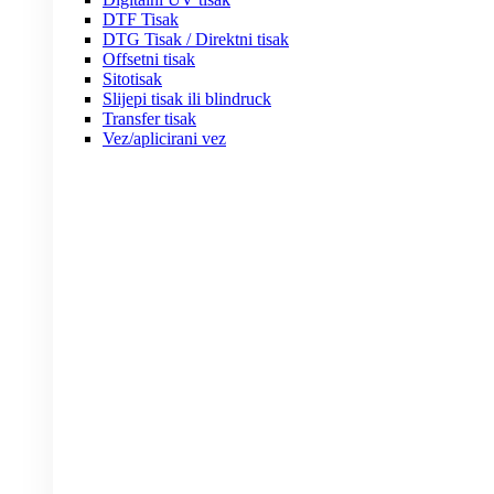
DTF Tisak
DTG Tisak / Direktni tisak
Offsetni tisak
Sitotisak
Slijepi tisak ili blindruck
Transfer tisak
Vez/aplicirani vez