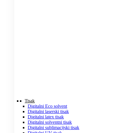
Tisak
Digitalni Eco solvent
Digitalni laserski tisak
Digitalni latex tisak
Digitalni solventni tisak
Digitalni sublimacijski tisak
Digitalni UV tisak