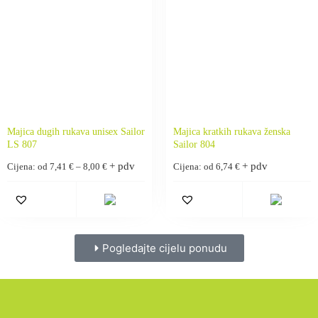
Majica dugih rukava unisex Sailor
Majica kratkih rukava ženska
LS 807
Sailor 804
+ pdv
+ pdv
Cijena: od
7,41
€
–
8,00
€
Cijena: od
6,74
€
Pogledajte cijelu ponudu