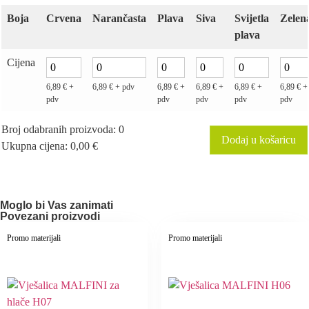
Boja
Crvena
Narančasta
Plava
Siva
Svijetla
Zelen
plava
Cijena
6,89
€
+
6,89
€
+ pdv
6,89
€
+
6,89
€
+
6,89
€
+
6,89
€
+
pdv
pdv
pdv
pdv
pdv
Broj odabranih proizvoda
:
0
Dodaj u košaricu
Ukupna cijena
:
0,00
€
0
Items,
Total
$0.00
Moglo bi Vas zanimati
Povezani proizvodi
Promo materijali
Promo materijali