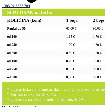
+385 91 6673 789
SITOTISAK na torbe
KOLIČINA (kom)
1 boja
2 boje
Paušal do 50
66,00 €
95,00 €
od 100
1,15 €
1,70 €
od 250
1,00 €
1,60 €
od 500
0,80 €
1,20 €
od 1000
0,70 €
1,00 €
od 2500
0,55 €
0,90 €
od 5000
0,50 €
0,80 €
* Cijena tiska na tamne artikle uvećava se 25% na osnovnu
* Format otiska do 10 x 7 cm.
* Cijene su izražene u neto iznosu bez PDV-a.