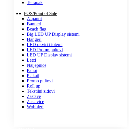
Tetrapak
POS/Point of Sale
A-panoi
Banneri
Beach flag
Big LED UP Display sistemi
Hangeri
LED okviri i totemi
LED Promo pultevi
LED UP Display sistemi
Letci
Naljepnice
Panoi
Plakati
Promo pultovi
Roll up
Tekstilni zidovi
Zastave
Zastavice
Wobbleri