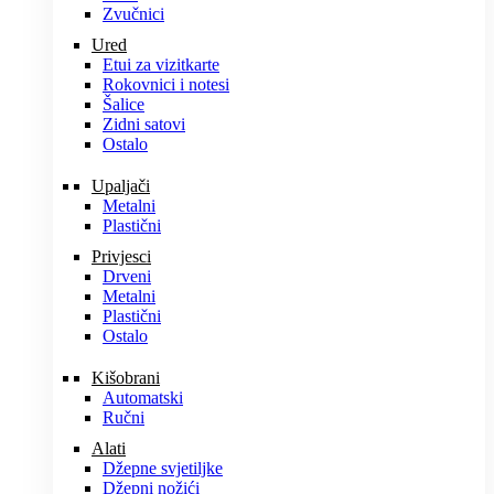
Zvučnici
Ured
Etui za vizitkarte
Rokovnici i notesi
Šalice
Zidni satovi
Ostalo
Upaljači
Metalni
Plastični
Privjesci
Drveni
Metalni
Plastični
Ostalo
Kišobrani
Automatski
Ručni
Alati
Džepne svjetiljke
Džepni nožići