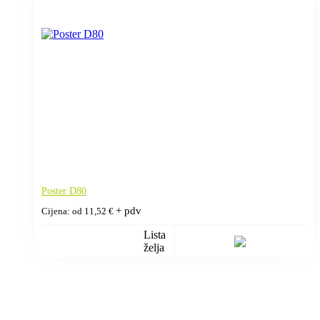
Poster D80
+ pdv
Cijena: od
11,52
€
Lista
želja