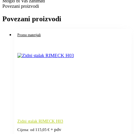
Moglo bi Vas zanimati
Povezani proizvodi
Povezani proizvodi
Promo materijali
Zidni stalak RIMECK H03
+ pdv
Cijena: od
115,05
€