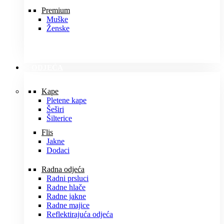
Premium
Muške
Ženske
ODJEĆA
Kape
Pletene kape
Šeširi
Šilterice
Flis
Jakne
Dodaci
Radna odjeća
Radni prsluci
Radne hlače
Radne jakne
Radne majice
Reflektirajuća odjeća