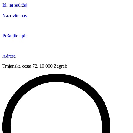
Idi na sadržaj
Nazovite nas
+385 91 6673 789
Pošaljite upit
novival@novival.hr
Adresa
Trnjanska cesta 72, 10 000 Zagreb