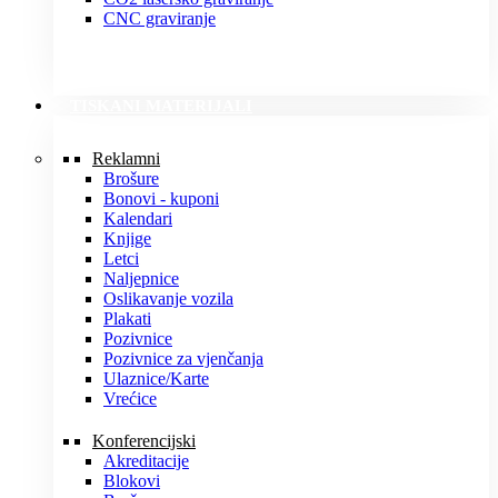
CNC graviranje
TISKANI MATERIJALI
Reklamni
Brošure
Bonovi - kuponi
Kalendari
Knjige
Letci
Naljepnice
Oslikavanje vozila
Plakati
Pozivnice
Pozivnice za vjenčanja
Ulaznice/Karte
Vrećice
Konferencijski
Akreditacije
Blokovi