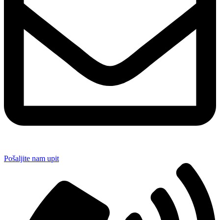
Pošaljite nam upit