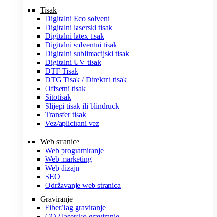
Tisak
Digitalni Eco solvent
Digitalni laserski tisak
Digitalni latex tisak
Digitalni solventni tisak
Digitalni sublimacijski tisak
Digitalni UV tisak
DTF Tisak
DTG Tisak / Direktni tisak
Offsetni tisak
Sitotisak
Slijepi tisak ili blindruck
Transfer tisak
Vez/aplicirani vez
Web stranice
Web programiranje
Web marketing
Web dizajn
SEO
Održavanje web stranica
Graviranje
Fiber/Jag graviranje
CO2 lasersko graviranje