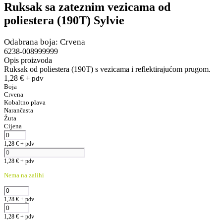
Ruksak sa zateznim vezicama od
poliestera (190T) Sylvie
Odabrana boja: Crvena
6238-008999999
Opis proizvoda
Ruksak od poliestera (190T) s vezicama i reflektirajućom prugom.
1,28
€
+ pdv
Boja
Crvena
Kobaltno plava
Narančasta
Žuta
Cijena
1,28
€
+ pdv
1,28
€
+ pdv
Nema na zalihi
1,28
€
+ pdv
1,28
€
+ pdv