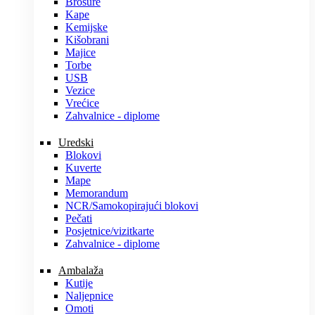
Brošure
Kape
Kemijske
Kišobrani
Majice
Torbe
USB
Vezice
Vrećice
Zahvalnice - diplome
Uredski
Blokovi
Kuverte
Mape
Memorandum
NCR/Samokopirajući blokovi
Pečati
Posjetnice/vizitkarte
Zahvalnice - diplome
Ambalaža
Kutije
Naljepnice
Omoti