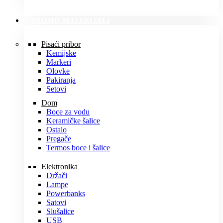
PROMO MATERIJALI
Pisaći pribor
Kemijske
Markeri
Olovke
Pakiranja
Setovi
Dom
Boce za vodu
Keramičke šalice
Ostalo
Pregače
Termos boce i šalice
Elektronika
Držači
Lampe
Powerbanks
Satovi
Slušalice
USB