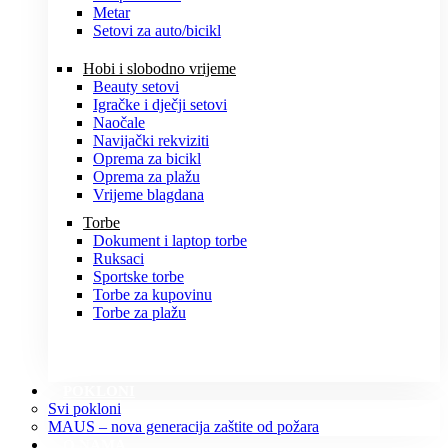
Metar
Setovi za auto/bicikl
Hobi i slobodno vrijeme
Beauty setovi
Igračke i dječji setovi
Naočale
Navijački rekviziti
Oprema za bicikl
Oprema za plažu
Vrijeme blagdana
Torbe
Dokument i laptop torbe
Ruksaci
Sportske torbe
Torbe za kupovinu
Torbe za plažu
POKLONI
Svi pokloni
MAUS – nova generacija zaštite od požara
O NAMA