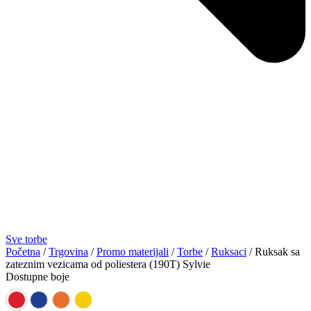
Sve torbe
Početna
/
Trgovina
/
Promo materijali
/
Torbe
/
Ruksaci
/ Ruksak sa
zateznim vezicama od poliestera (190T) Sylvie
Dostupne boje