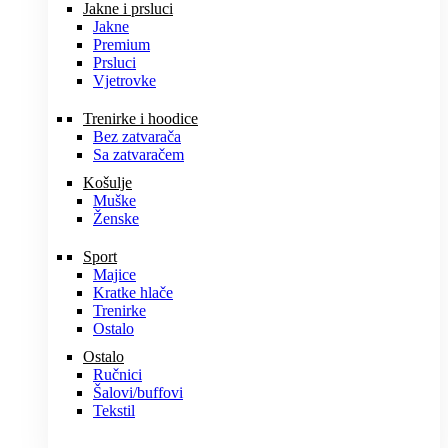
Jakne i prsluci
Jakne
Premium
Prsluci
Vjetrovke
Trenirke i hoodice
Bez zatvarača
Sa zatvaračem
Košulje
Muške
Ženske
Sport
Majice
Kratke hlače
Trenirke
Ostalo
Ostalo
Ručnici
Šalovi/buffovi
Tekstil