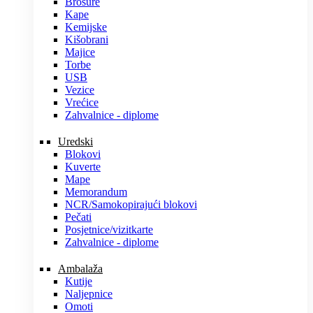
Brošure
Kape
Kemijske
Kišobrani
Majice
Torbe
USB
Vezice
Vrećice
Zahvalnice - diplome
Uredski
Blokovi
Kuverte
Mape
Memorandum
NCR/Samokopirajući blokovi
Pečati
Posjetnice/vizitkarte
Zahvalnice - diplome
Ambalaža
Kutije
Naljepnice
Omoti