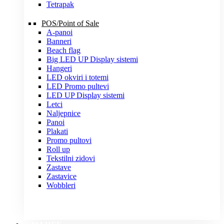
Tetrapak
POS/Point of Sale
A-panoi
Banneri
Beach flag
Big LED UP Display sistemi
Hangeri
LED okviri i totemi
LED Promo pultevi
LED UP Display sistemi
Letci
Naljepnice
Panoi
Plakati
Promo pultovi
Roll up
Tekstilni zidovi
Zastave
Zastavice
Wobbleri