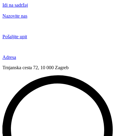
Idi na sadržaj
Nazovite nas
+385 91 6673 789
Pošaljite upit
novival@novival.hr
Adresa
Trnjanska cesta 72, 10 000 Zagreb