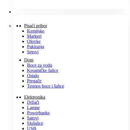
PROMO MATERIJALI
Pisaći pribor
Kemijske
Markeri
Olovke
Pakiranja
Setovi
Dom
Boce za vodu
Keramičke šalice
Ostalo
Pregače
Termos boce i šalice
Elektronika
Držači
Lampe
Powerbanks
Satovi
Slušalice
USB