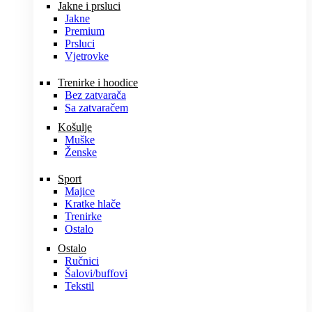
Jakne i prsluci
Jakne
Premium
Prsluci
Vjetrovke
Trenirke i hoodice
Bez zatvarača
Sa zatvaračem
Košulje
Muške
Ženske
Sport
Majice
Kratke hlače
Trenirke
Ostalo
Ostalo
Ručnici
Šalovi/buffovi
Tekstil