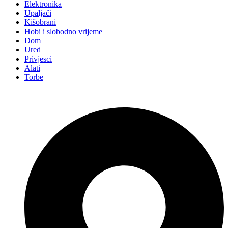
Elektronika
Upaljači
Kišobrani
Hobi i slobodno vrijeme
Dom
Ured
Privjesci
Alati
Torbe