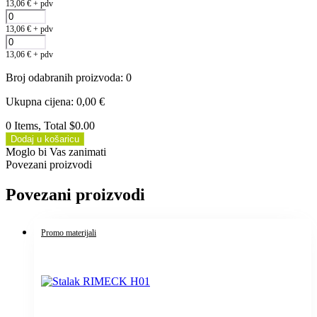
13,06
€
+ pdv
13,06
€
+ pdv
13,06
€
+ pdv
Broj odabranih proizvoda
:
0
Ukupna cijena
:
0,00
€
0 Items, Total $0.00
Dodaj u košaricu
Moglo bi Vas zanimati
Povezani proizvodi
Povezani proizvodi
Promo materijali