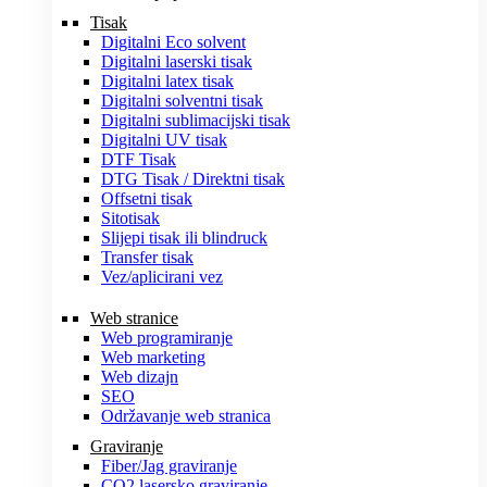
Tisak
Digitalni Eco solvent
Digitalni laserski tisak
Digitalni latex tisak
Digitalni solventni tisak
Digitalni sublimacijski tisak
Digitalni UV tisak
DTF Tisak
DTG Tisak / Direktni tisak
Offsetni tisak
Sitotisak
Slijepi tisak ili blindruck
Transfer tisak
Vez/aplicirani vez
Web stranice
Web programiranje
Web marketing
Web dizajn
SEO
Održavanje web stranica
Graviranje
Fiber/Jag graviranje
CO2 lasersko graviranje