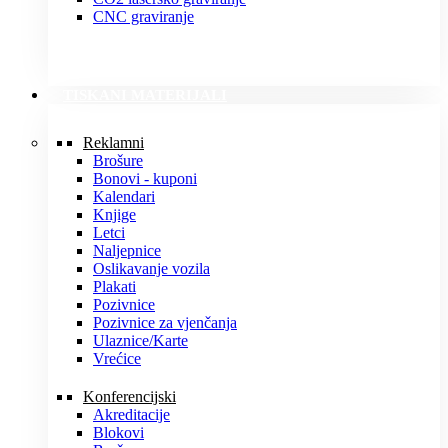
CNC graviranje
TISKANI MATERIJALI
Reklamni
Brošure
Bonovi - kuponi
Kalendari
Knjige
Letci
Naljepnice
Oslikavanje vozila
Plakati
Pozivnice
Pozivnice za vjenčanja
Ulaznice/Karte
Vrećice
Konferencijski
Akreditacije
Blokovi