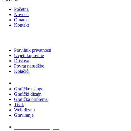
Početna
Novosti
O nama
Kontakt
Pravilnik privatnosti
Uvjeti kupovine
Dostava
Povrat narudžbe
Kolačići
Usluge
Grafičke usluge
Grafički dizajn
Grafička priprema
Tisak
Web dizajn
Graviranje
Tiskani materijali