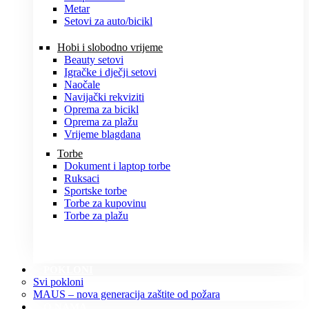
Metar
Setovi za auto/bicikl
Hobi i slobodno vrijeme
Beauty setovi
Igračke i dječji setovi
Naočale
Navijački rekviziti
Oprema za bicikl
Oprema za plažu
Vrijeme blagdana
Torbe
Dokument i laptop torbe
Ruksaci
Sportske torbe
Torbe za kupovinu
Torbe za plažu
POKLONI
Svi pokloni
MAUS – nova generacija zaštite od požara
O NAMA