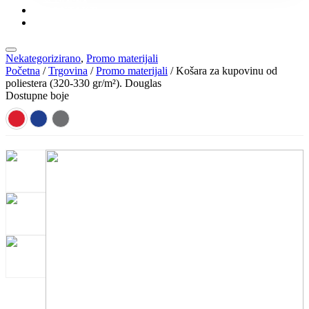
KONTAKT
KATALOZI
Nekategorizirano
,
Promo materijali
Početna
/
Trgovina
/
Promo materijali
/ Košara za kupovinu od
poliestera (320-330 gr/m²). Douglas
Dostupne boje