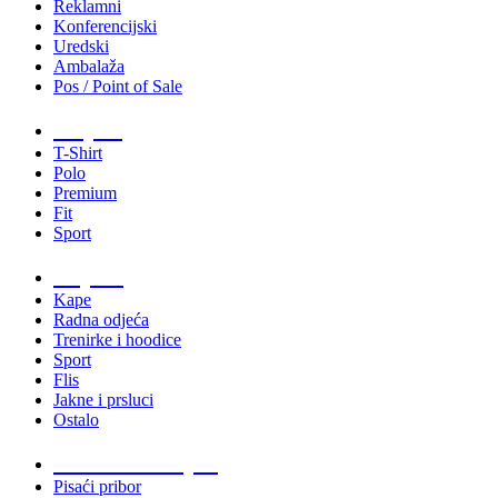
Reklamni
Konferencijski
Uredski
Ambalaža
Pos / Point of Sale
Majice
T-Shirt
Polo
Premium
Fit
Sport
Odjeća
Kape
Radna odjeća
Trenirke i hoodice
Sport
Flis
Jakne i prsluci
Ostalo
Promo materijali
Pisaći pribor