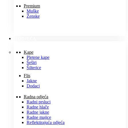
Premium
Muške
Ženske
ODJEĆA
Kape
Pletene kape
Šeširi
Šilterice
Flis
Jakne
Dodaci
Radna odjeća
Radni prsluci
Radne hlače
Radne jakne
Radne majice
Reflektirajuća odjeća