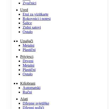
Zvučnici
Ured
Etui za vizitkarte
Rokovnici i notesi
Šalice
Zidni satovi
Ostalo
Upaljači
Metalni
Plastični
Privjesci
Drveni
Metalni
Plastični
Ostalo
Kišobrani
Automatski
Ručni
Alati
Džepne svjetiljke
Džepni nožići