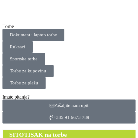
Torbe
Dokument i laptop torbe
Ruksaci
Sportske torbe
Torbe za kupovinu
Torbe za plažu
Imate pitanja?
Pošaljite nam upit
+385 91 6673 789
SITOTISAK na torbe