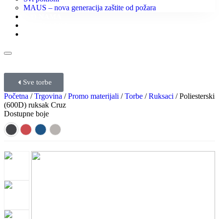
MAUS – nova generacija zaštite od požara
O NAMA
KONTAKT
KATALOZI
Sve torbe
Početna
/
Trgovina
/
Promo materijali
/
Torbe
/
Ruksaci
/ Poliesterski
(600D) ruksak Cruz
Dostupne boje