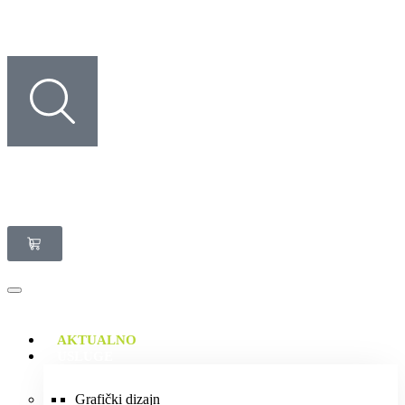
0
AKTUALNO
USLUGE
Grafički dizajn