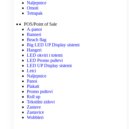
Naljepnice
Omoti
Tetrapak
POS/Point of Sale
A-panoi
Banneri
Beach flag
Big LED UP Display sistemi
Hangeri
LED okviri i totemi
LED Promo pultevi
LED UP Display sistemi
Letci
Naljepnice
Panoi
Plakati
Promo pultovi
Roll up
Tekstilni zidovi
Zastave
Zastavice
Wobbleri