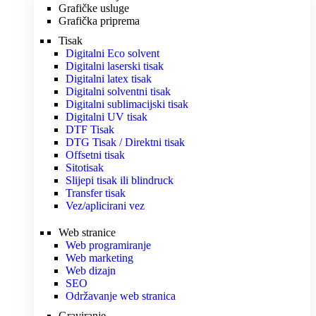
Grafičke usluge
Grafička priprema
Tisak
Digitalni Eco solvent
Digitalni laserski tisak
Digitalni latex tisak
Digitalni solventni tisak
Digitalni sublimacijski tisak
Digitalni UV tisak
DTF Tisak
DTG Tisak / Direktni tisak
Offsetni tisak
Sitotisak
Slijepi tisak ili blindruck
Transfer tisak
Vez/aplicirani vez
Web stranice
Web programiranje
Web marketing
Web dizajn
SEO
Održavanje web stranica
Graviranje