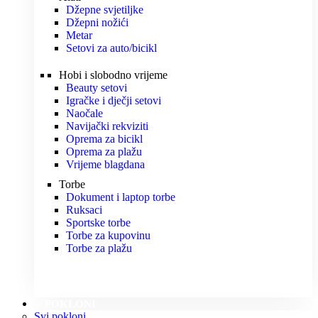
Džepne svjetiljke
Džepni nožići
Metar
Setovi za auto/bicikl
Hobi i slobodno vrijeme
Beauty setovi
Igračke i dječji setovi
Naočale
Navijački rekviziti
Oprema za bicikl
Oprema za plažu
Vrijeme blagdana
Torbe
Dokument i laptop torbe
Ruksaci
Sportske torbe
Torbe za kupovinu
Torbe za plažu
POKLONI
Svi pokloni