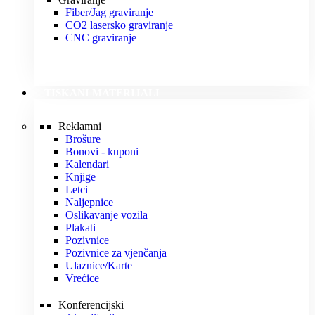
Fiber/Jag graviranje
CO2 lasersko graviranje
CNC graviranje
TISKANI MATERIJALI
Reklamni
Brošure
Bonovi - kuponi
Kalendari
Knjige
Letci
Naljepnice
Oslikavanje vozila
Plakati
Pozivnice
Pozivnice za vjenčanja
Ulaznice/Karte
Vrećice
Konferencijski