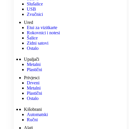
Slušalice
USB
Zvučnici
Ured
Etui za vizitkarte
Rokovnici i notesi
Šalice
Zidni satovi
Ostalo
Upaljači
Metalni
Plastični
Privjesci
Drveni
Metalni
Plastični
Ostalo
Kišobrani
Automatski
Ručni
Alati