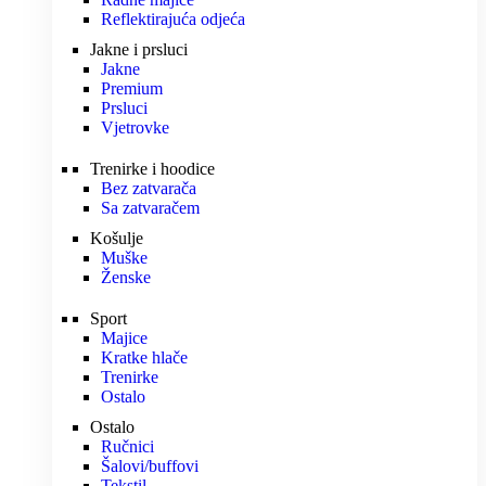
Reflektirajuća odjeća
Jakne i prsluci
Jakne
Premium
Prsluci
Vjetrovke
Trenirke i hoodice
Bez zatvarača
Sa zatvaračem
Košulje
Muške
Ženske
Sport
Majice
Kratke hlače
Trenirke
Ostalo
Ostalo
Ručnici
Šalovi/buffovi
Tekstil