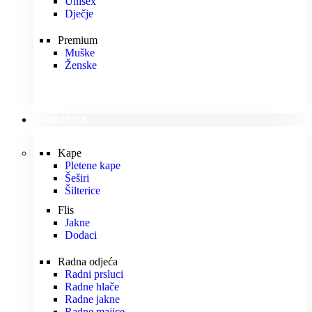
Unisex
Dječje
Premium
Muške
Ženske
ODJEĆA
Kape
Pletene kape
Šeširi
Šilterice
Flis
Jakne
Dodaci
Radna odjeća
Radni prsluci
Radne hlače
Radne jakne
Radne majice