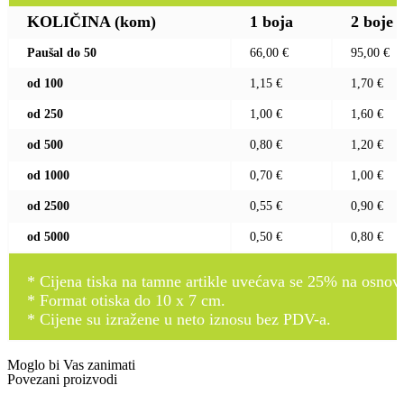
KOLIČINA (kom)
1 boja
2 boje
Paušal do 50
66,00 €
95,00 €
od 100
1,15 €
1,70 €
od 250
1,00 €
1,60 €
od 500
0,80 €
1,20 €
od 1000
0,70 €
1,00 €
od 2500
0,55 €
0,90 €
od 5000
0,50 €
0,80 €
* Cijena tiska na tamne artikle uvećava se 25% na osnovnu
* Format otiska do 10 x 7 cm.
* Cijene su izražene u neto iznosu bez PDV-a.
Moglo bi Vas zanimati
Povezani proizvodi