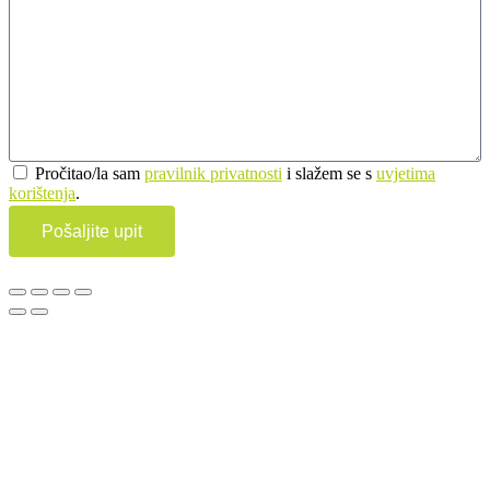
Pročitao/la sam
pravilnik privatnosti
i slažem se s
uvjetima
korištenja
.
Pošaljite upit