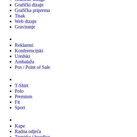
Grafički dizajn
Grafička priprema
Tisak
Web dizajn
Graviranje
Tiskani materijali
Reklamni
Konferencijski
Uredski
Ambalaža
Pos / Point of Sale
Majice
T-Shirt
Polo
Premium
Fit
Sport
Odjeća
Kape
Radna odjeća
Trenirke i hoodice