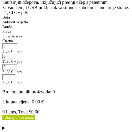
unutarnjih džepova, uključujući prednji džep s patentnim
zatvaračem, i USB priključak sa strane s kabelom s unutarnje strane.
21,30
€
+ pdv
Boja
Antracit svijetla
Bordo
Plava
Svijetla siva
Cijena
21,30
€
+ pdv
21,30
€
+ pdv
21,30
€
+ pdv
21,30
€
+ pdv
Broj odabranih proizvoda
:
0
Ukupna cijena
:
0,00
€
0 Items, Total $0.00
Dodaj u košaricu