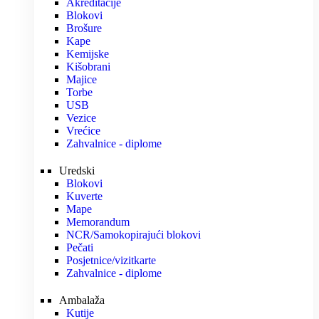
Akreditacije
Blokovi
Brošure
Kape
Kemijske
Kišobrani
Majice
Torbe
USB
Vezice
Vrećice
Zahvalnice - diplome
Uredski
Blokovi
Kuverte
Mape
Memorandum
NCR/Samokopirajući blokovi
Pečati
Posjetnice/vizitkarte
Zahvalnice - diplome
Ambalaža
Kutije