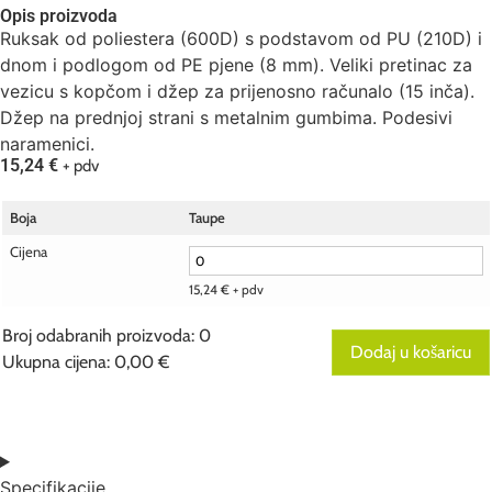
Opis proizvoda
Ruksak od poliestera (600D) s podstavom od PU (210D) i
dnom i podlogom od PE pjene (8 mm). Veliki pretinac za
vezicu s kopčom i džep za prijenosno računalo (15 inča).
Džep na prednjoj strani s metalnim gumbima. Podesivi
naramenici.
15,24
€
+ pdv
Boja
Taupe
Cijena
15,24
€
+ pdv
Broj odabranih proizvoda
:
0
Dodaj u košaricu
Ukupna cijena
:
0,00 €
0
Broj
odabranih
proizvoda.
Your
total
Specifikacije
is