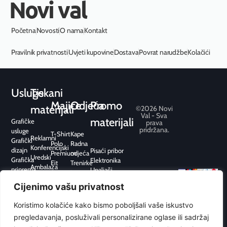
Novi val
Početna
Novosti
O nama
Kontakt
Pravilnik privatnosti
Uvjeti kupovine
Dostava
Povrat narudžbe
Kolačići
Usluge
Tiskani
Majice
Odjeća
Promo
materijali
©2026 Novi
Val - Sva
materijali
Grafičke
prava
pridržana.
usluge
T-Shirt
Kape
Reklamni
Grafički
Polo
Radna
Konferencijski
dizajn
Pisaći pribor
Premium
odjeća
Uredski
Grafička
Elektronika
Fit
Trenirke
Ambalaža
priprema
Upaljači
Sport
i
Pos /
Tisak
Kišobrani
hoodice
Cijenimo vašu privatnost
Point
Web
Hobi i
Sport
of Sale
dizajn
slobodno
Flis
Koristimo kolačiće kako bismo poboljšali vaše iskustvo
Graviranje
vrijeme
Jakne i
pregledavanja, posluživali personalizirane oglase ili sadržaj
Dom
prsluci