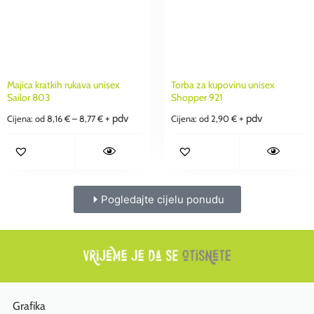
Majica kratkih rukava unisex
Torba za kupovinu unisex
Sailor 803
Shopper 921
+ pdv
+ pdv
Cijena: od
8,16
€
–
8,77
€
Cijena: od
2,90
€
Pogledajte cijelu ponudu
Grafika