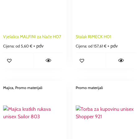
Vješalica MALFINI za hlače H07
Stalak RIMECK H01
+ pdv
+ pdv
Cijena: od
5,60
€
Cijena: od
157,61
€
Majica
, Promo materijali
Promo materijali