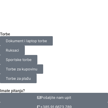
Torbe
Dokument i laptop torbe
Ruksaci
Sportske torbe
Torbe za kupovinu
Torbe za plažu
Imate pitanja?
Pošaljite nam upit
+385 91 6673 789