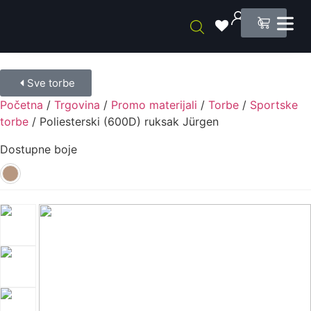
0
Sve torbe
Početna
/
Trgovina
/
Promo materijali
/
Torbe
/
Sportske
torbe
/ Poliesterski (600D) ruksak Jürgen
Dostupne boje