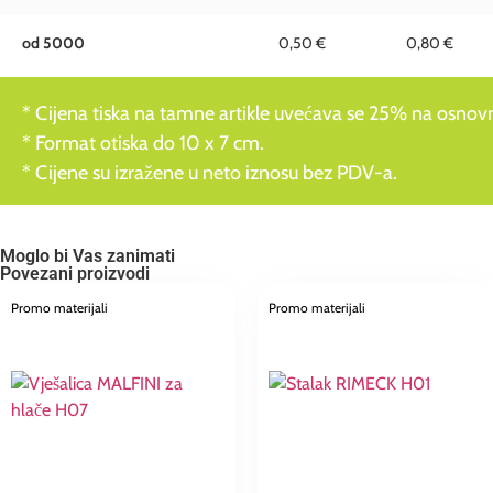
od 5000
0,50 €
0,80 €
* Cijena tiska na tamne artikle uvećava se 25% na osnovnu
* Format otiska do 10 x 7 cm.
* Cijene su izražene u neto iznosu bez PDV-a.
Moglo bi Vas zanimati
Povezani proizvodi
Promo materijali
Promo materijali