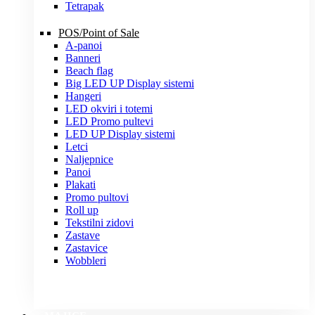
Tetrapak
POS/Point of Sale
A-panoi
Banneri
Beach flag
Big LED UP Display sistemi
Hangeri
LED okviri i totemi
LED Promo pultevi
LED UP Display sistemi
Letci
Naljepnice
Panoi
Plakati
Promo pultovi
Roll up
Tekstilni zidovi
Zastave
Zastavice
Wobbleri