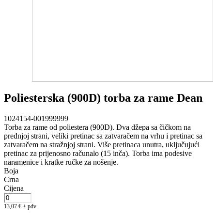
Poliesterska (900D) torba za rame Dean
1024154-001999999
Torba za rame od poliestera (900D). Dva džepa sa čičkom na
prednjoj strani, veliki pretinac sa zatvaračem na vrhu i pretinac sa
zatvaračem na stražnjoj strani. Više pretinaca unutra, uključujući
pretinac za prijenosno računalo (15 inča). Torba ima podesive
naramenice i kratke ručke za nošenje.
Boja
Crna
Cijena
13,07
€
+ pdv