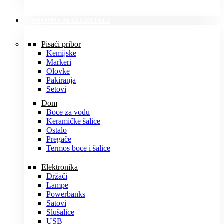
PROMO MATERIJALI
Pisaći pribor
Kemijske
Markeri
Olovke
Pakiranja
Setovi
Dom
Boce za vodu
Keramičke šalice
Ostalo
Pregače
Termos boce i šalice
Elektronika
Držači
Lampe
Powerbanks
Satovi
Slušalice
USB