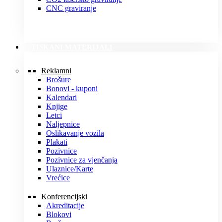
CNC graviranje
TISKANI MATERIJALI
Reklamni
Brošure
Bonovi - kuponi
Kalendari
Knjige
Letci
Naljepnice
Oslikavanje vozila
Plakati
Pozivnice
Pozivnice za vjenčanja
Ulaznice/Karte
Vrećice
Konferencijski
Akreditacije
Blokovi