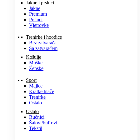
Jakne i prsluci
Jakne
Premium
Prsluci
Vjetrovke
Trenirke i hoodice
Bez zatvarača
Sa zatvaračem
Košulje
Muške
Ženske
Sport
Majice
Kratke hlače
Trenirke
Ostalo
Ostalo
Ručnici
Šalovi/buffovi
Tekstil