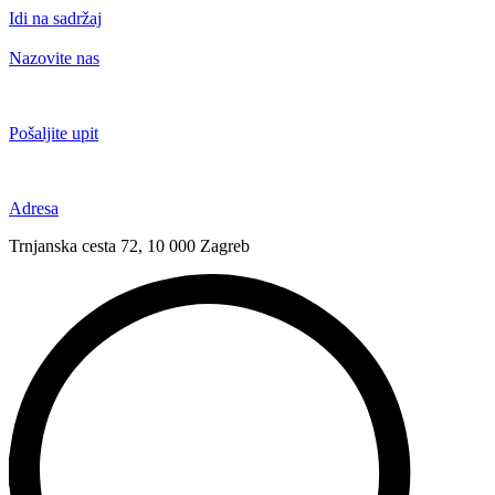
Idi na sadržaj
Nazovite nas
+385 91 6673 789
Pošaljite upit
novival@novival.hr
Adresa
Trnjanska cesta 72, 10 000 Zagreb