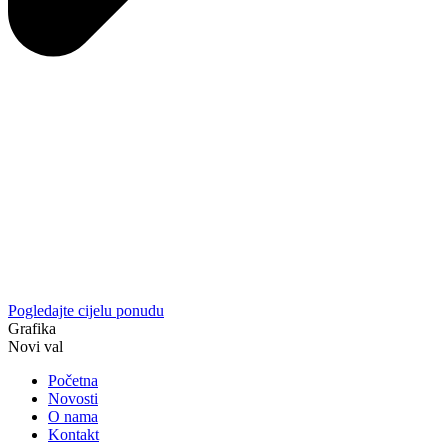
Pogledajte cijelu ponudu
Grafika
Novi val
Početna
Novosti
O nama
Kontakt