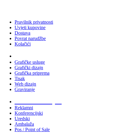
Pravilnik privatnosti
Uvjeti kupovine
Dostava
Povrat narudžbe
Kolačići
Usluge
Grafičke usluge
Grafički dizajn
Grafička priprema
Tisak
Web dizajn
Graviranje
Tiskani materijali
Reklamni
Konferencijski
Uredski
Ambalaža
Pos / Point of Sale