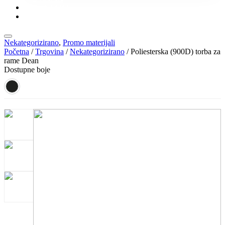
KONTAKT
KATALOZI
Nekategorizirano
,
Promo materijali
Početna
/
Trgovina
/
Nekategorizirano
/ Poliesterska (900D) torba za
rame Dean
Dostupne boje