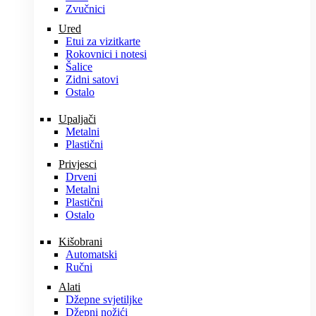
Zvučnici
Ured
Etui za vizitkarte
Rokovnici i notesi
Šalice
Zidni satovi
Ostalo
Upaljači
Metalni
Plastični
Privjesci
Drveni
Metalni
Plastični
Ostalo
Kišobrani
Automatski
Ručni
Alati
Džepne svjetiljke
Džepni nožići