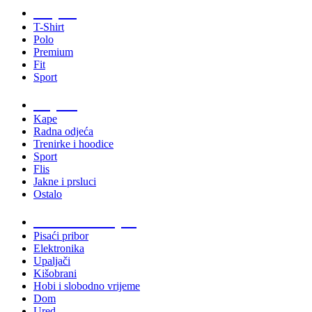
Majice
T-Shirt
Polo
Premium
Fit
Sport
Odjeća
Kape
Radna odjeća
Trenirke i hoodice
Sport
Flis
Jakne i prsluci
Ostalo
Promo materijali
Pisaći pribor
Elektronika
Upaljači
Kišobrani
Hobi i slobodno vrijeme
Dom
Ured