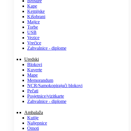
Brošure
Kape
Kemijske
Kišobrani
Majice
Torbe
USB
Vezice
Vrećice
Zahvalnice - diplome
Uredski
Blokovi
Kuverte
Mape
Memorandum
NCR/Samokopirajući blokovi
Pečati
Posjetnice/vizitkarte
Zahvalnice - diplome
Ambalaža
Kutije
Naljepnice
Omoti