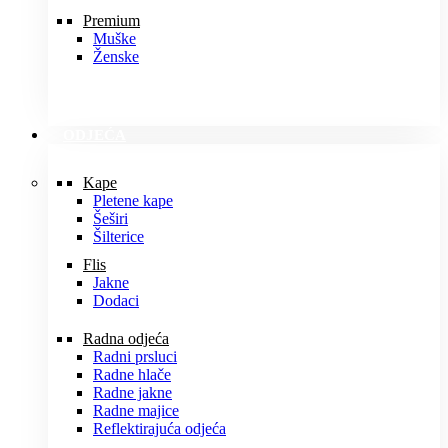
Premium
Muške
Ženske
ODJEĆA
Kape
Pletene kape
Šeširi
Šilterice
Flis
Jakne
Dodaci
Radna odjeća
Radni prsluci
Radne hlače
Radne jakne
Radne majice
Reflektirajuća odjeća