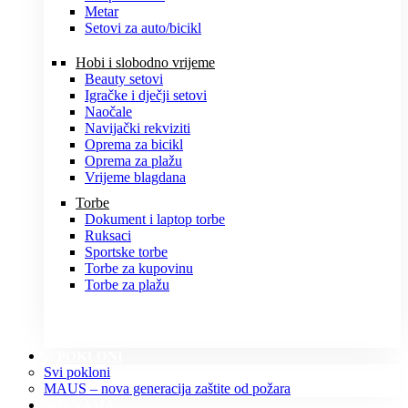
Metar
Setovi za auto/bicikl
Hobi i slobodno vrijeme
Beauty setovi
Igračke i dječji setovi
Naočale
Navijački rekviziti
Oprema za bicikl
Oprema za plažu
Vrijeme blagdana
Torbe
Dokument i laptop torbe
Ruksaci
Sportske torbe
Torbe za kupovinu
Torbe za plažu
POKLONI
Svi pokloni
MAUS – nova generacija zaštite od požara
O NAMA