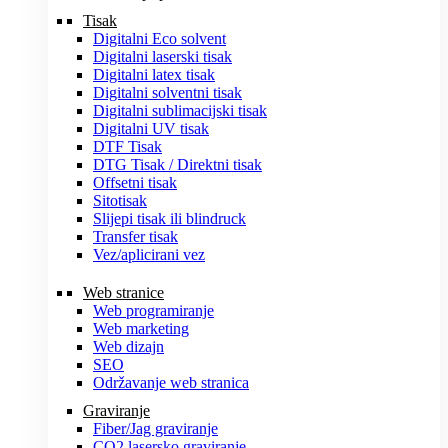
Tisak
Digitalni Eco solvent
Digitalni laserski tisak
Digitalni latex tisak
Digitalni solventni tisak
Digitalni sublimacijski tisak
Digitalni UV tisak
DTF Tisak
DTG Tisak / Direktni tisak
Offsetni tisak
Sitotisak
Slijepi tisak ili blindruck
Transfer tisak
Vez/aplicirani vez
Web stranice
Web programiranje
Web marketing
Web dizajn
SEO
Održavanje web stranica
Graviranje
Fiber/Jag graviranje
CO2 lasersko graviranje