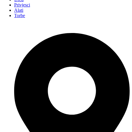
Privjesci
Alati
Torbe