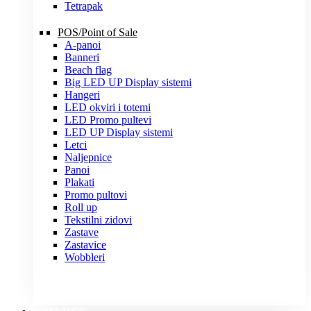
Tetrapak
POS/Point of Sale
A-panoi
Banneri
Beach flag
Big LED UP Display sistemi
Hangeri
LED okviri i totemi
LED Promo pultevi
LED UP Display sistemi
Letci
Naljepnice
Panoi
Plakati
Promo pultovi
Roll up
Tekstilni zidovi
Zastave
Zastavice
Wobbleri