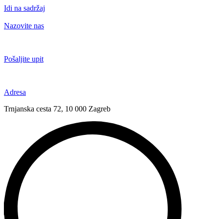
Idi na sadržaj
Nazovite nas
+385 91 6673 789
Pošaljite upit
novival@novival.hr
Adresa
Trnjanska cesta 72, 10 000 Zagreb