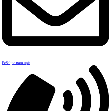
Pošaljite nam upit