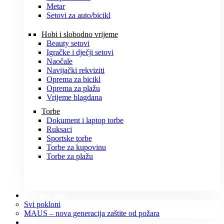
Metar
Setovi za auto/bicikl
Hobi i slobodno vrijeme
Beauty setovi
Igračke i dječji setovi
Naočale
Navijački rekviziti
Oprema za bicikl
Oprema za plažu
Vrijeme blagdana
Torbe
Dokument i laptop torbe
Ruksaci
Sportske torbe
Torbe za kupovinu
Torbe za plažu
POKLONI
Svi pokloni
MAUS – nova generacija zaštite od požara
O NAMA