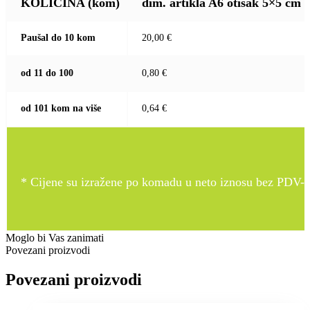
KOLIČINA
(kom)
dim. artikla A6 otisak 5×5 cm
Paušal do 10 kom
20,00 €
od 11 do 100
0,80 €
od 101 kom na više
0,64 €
* Cijene su izražene po komadu u neto iznosu bez PDV-a
Moglo bi Vas zanimati
Povezani proizvodi
Povezani proizvodi