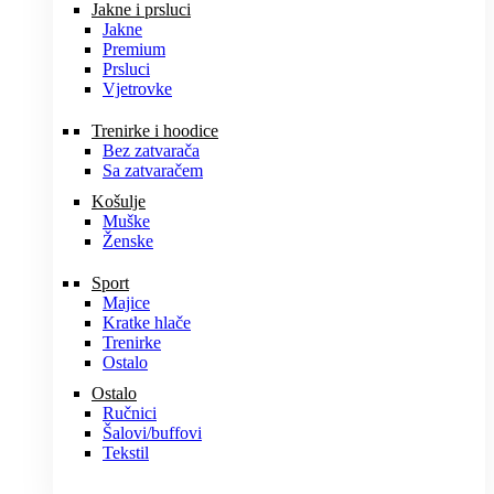
Jakne i prsluci
Jakne
Premium
Prsluci
Vjetrovke
Trenirke i hoodice
Bez zatvarača
Sa zatvaračem
Košulje
Muške
Ženske
Sport
Majice
Kratke hlače
Trenirke
Ostalo
Ostalo
Ručnici
Šalovi/buffovi
Tekstil