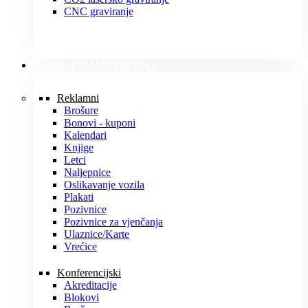
CNC graviranje
TISKANI MATERIJALI
Reklamni
Brošure
Bonovi - kuponi
Kalendari
Knjige
Letci
Naljepnice
Oslikavanje vozila
Plakati
Pozivnice
Pozivnice za vjenčanja
Ulaznice/Karte
Vrećice
Konferencijski
Akreditacije
Blokovi