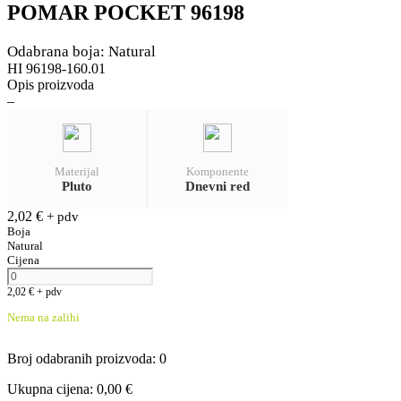
POMAR POCKET 96198
Odabrana boja: Natural
HI 96198-160.01
Opis proizvoda
–
Materijal
Komponente
Pluto
Dnevni red
2,02
€
+ pdv
Boja
Natural
Cijena
2,02
€
+ pdv
Nema na zalihi
Broj odabranih proizvoda
:
0
Ukupna cijena
:
0,00
€