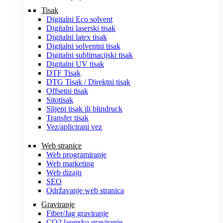
Tisak
Digitalni Eco solvent
Digitalni laserski tisak
Digitalni latex tisak
Digitalni solventni tisak
Digitalni sublimacijski tisak
Digitalni UV tisak
DTF Tisak
DTG Tisak / Direktni tisak
Offsetni tisak
Sitotisak
Slijepi tisak ili blindruck
Transfer tisak
Vez/aplicirani vez
Web stranice
Web programiranje
Web marketing
Web dizajn
SEO
Održavanje web stranica
Graviranje
Fiber/Jag graviranje
CO2 lasersko graviranje