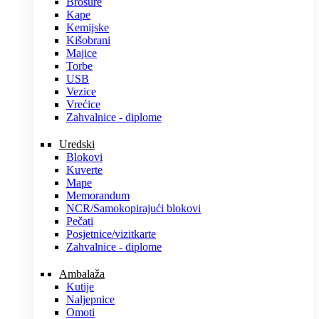
Brošure
Kape
Kemijske
Kišobrani
Majice
Torbe
USB
Vezice
Vrećice
Zahvalnice - diplome
Uredski
Blokovi
Kuverte
Mape
Memorandum
NCR/Samokopirajući blokovi
Pečati
Posjetnice/vizitkarte
Zahvalnice - diplome
Ambalaža
Kutije
Naljepnice
Omoti