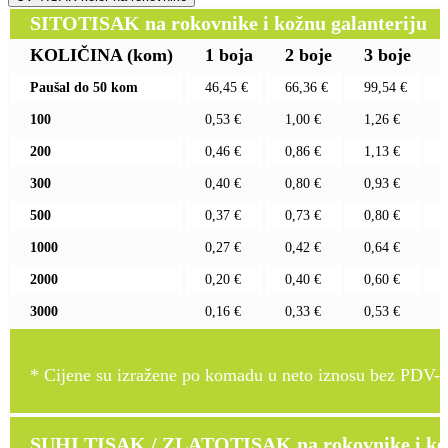
SITOTISAK na rokovnike i kožnu galanteriju
KOLIČINA
(kom)
1 boja
2 boje
3 boje
Paušal do 50 kom
46,45 €
66,36 €
99,54 €
100
0,53 €
1,00 €
1,26 €
200
0,46 €
0,86 €
1,13 €
300
0,40 €
0,80 €
0,93 €
500
0,37 €
0,73 €
0,80 €
1000
0,27 €
0,42 €
0,64 €
2000
0,20 €
0,40 €
0,60 €
3000
0,16 €
0,33 €
0,53 €
* Cijene su izražene po komadu u neto iznosu bez PDV-a
SUHI TISAK / ZLATOTISAK na rokovnike i kož