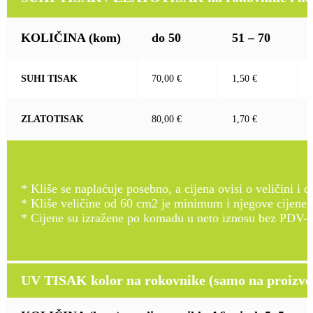
KOLIČINA
(kom)
do 50
51 – 70
SUHI TISAK
70,00 €
1,50 €
ZLATOTISAK
80,00 €
1,70 €
* Kliše se naplaćuje posebno, a cijena ovisi o veličini i d
* Kliše veličine od 60 cm2 je minimum i njegove cijene
* Cijene su izražene po komadu u neto iznosu bez PDV-a
UV TISAK kolor na rokovnike (samo na proizvod