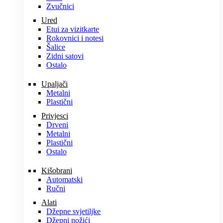
Zvučnici
Ured
Etui za vizitkarte
Rokovnici i notesi
Šalice
Zidni satovi
Ostalo
Upaljači
Metalni
Plastični
Privjesci
Drveni
Metalni
Plastični
Ostalo
Kišobrani
Automatski
Ručni
Alati
Džepne svjetiljke
Džepni nožići