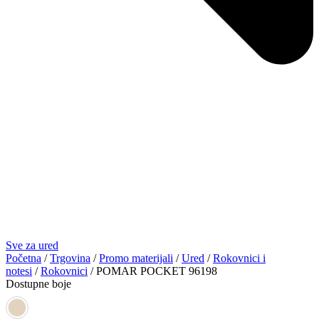
Sve za ured
Početna
/
Trgovina
/
Promo materijali
/
Ured
/
Rokovnici i
notesi
/
Rokovnici
/ POMAR POCKET 96198
Dostupne boje