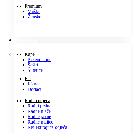
Premium
Muške
Ženske
ODJEĆA
Kape
Pletene kape
Šeširi
Šilterice
Flis
Jakne
Dodaci
Radna odjeća
Radni prsluci
Radne hlače
Radne jakne
Radne majice
Reflektirajuća odjeća