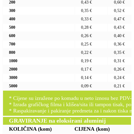
200
0,43 €
0,60 €
300
0,35 €
0,52 €
400
0,33 €
0,47 €
500
0,28 €
0,43 €
600
0,26 €
0,40 €
700
0,25 €
0,36 €
800
0,22 €
0,35 €
1000
0,19 €
0,31 €
2000
0,17 €
0,26 €
3000
0,14 €
0,24 €
5000
0,09 €
0,21 €
* Cijene su izražene po komadu u neto iznosu bez PDV-a
* Izrada grafičkog filma i klišea/sita ili tampon tisak, po 
* Raspakiravanje i pakiranje predmeta za i nakon tiska n
GRAVIRANJE na eloksirani aluminij
KOLIČINA
(kom)
CIJENA
(kom)