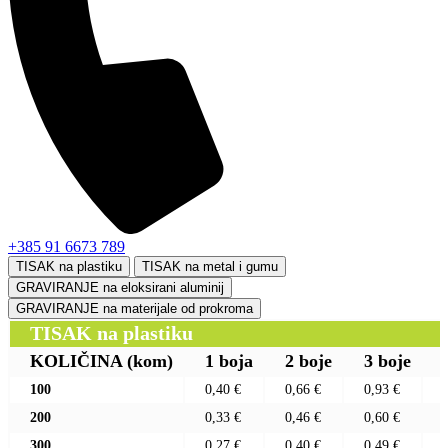
+385 91 6673 789
TISAK na plastiku
TISAK na metal i gumu
GRAVIRANJE na eloksirani aluminij
GRAVIRANJE na materijale od prokroma
TISAK na plastiku
KOLIČINA
(kom)
1 boja
2 boje
3 boje
100
0,40 €
0,66 €
0,93 €
200
0,33 €
0,46 €
0,60 €
300
0,27 €
0,40 €
0,49 €