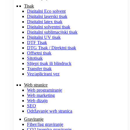
Tisak
Digitalni Eco solvent
Digitalni laserski tisak
Digitalni latex tisak
Digitalni solventni tisak
Digitalni sublimacijski tisak
Digitalni UV tisak
DTF Tisak
DTG Tisak / Direktni tisak
Offsetni tisak
Sitotisak
Slijepi tisak ili blindruck
Transfer tisak
Vez/aplicirani vez
Web stranice
Web programiranje
Web marketing
Web dizajn
SEO
Održavanje web stranica
Graviranje
Fiber/Jag graviranje
CO2 lasersko graviranje