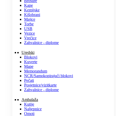
Brošure
Kape
Kemijske
Kišobrani
Majice
Torbe
USB
Vezice
Vrećice
Zahvalnice - diplome
Uredski
Blokovi
Kuverte
Mape
Memorandum
NCR/Samokopirajući blokovi
Pečati
Posjetnice/vizitkarte
Zahvalnice - diplome
Ambalaža
Kutije
Naljepnice
Omoti