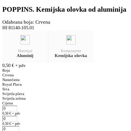
POPPINS. Kemijska olovka od aluminija
Odabrana boja: Crvena
HI 81140-105.01
Materijal
Komponente
Aluminij
Kemijska olovka
0,50
€
+ pdv
Boja
Crvena
Narančasta
Royal Plava
Siva
Svijetla plava
Svijetla zelena
Cijena
0,50
€
+ pdv
0,50
€
+ pdv