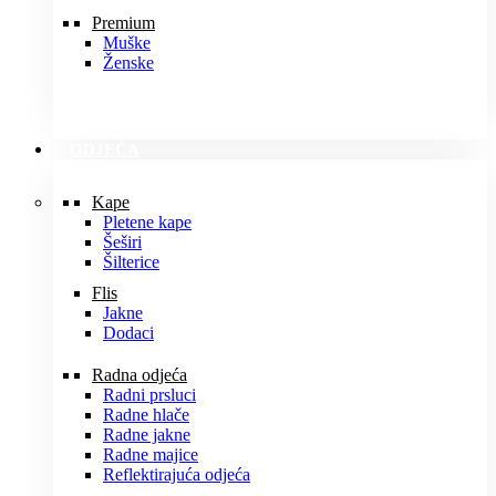
Premium
Muške
Ženske
ODJEĆA
Kape
Pletene kape
Šeširi
Šilterice
Flis
Jakne
Dodaci
Radna odjeća
Radni prsluci
Radne hlače
Radne jakne
Radne majice
Reflektirajuća odjeća