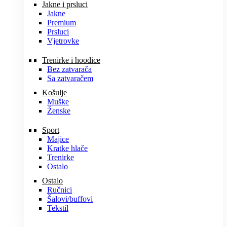
Jakne i prsluci
Jakne
Premium
Prsluci
Vjetrovke
Trenirke i hoodice
Bez zatvarača
Sa zatvaračem
Košulje
Muške
Ženske
Sport
Majice
Kratke hlače
Trenirke
Ostalo
Ostalo
Ručnici
Šalovi/buffovi
Tekstil