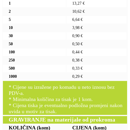
1
13,27 €
2
10,62 €
5
6,64 €
10
3,98 €
30
0,90 €
50
0,50 €
100
0,44 €
250
0,38 €
500
0,33 €
1000
0,29 €
* Cijene su izražene po komadu u neto iznosu bez
PDV-a.
* Minimalna količina za tisak je 1 kom.
* Cijena tiska je eventualno podložna promjeni nakon
uvida u motiv za tisak.
GRAVIRANJE na materijale od prokroma
KOLIČINA
(kom)
CIJENA
(kom)