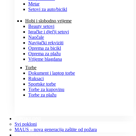
Metar
Setovi za auto/bicikl
Hobi i slobodno vrijeme
Beauty setovi
Igračke i dječji setovi
Naočale
Navijački rekviziti
Oprema za bicikl
Oprema za plažu
Vrijeme blagdana
Torbe
Dokument i laptop torbe
Ruksaci
Sportske torbe
Torbe za kupovinu
Torbe za plažu
POKLONI
Svi pokloni
MAUS – nova generacija zaštite od požara
O NAMA