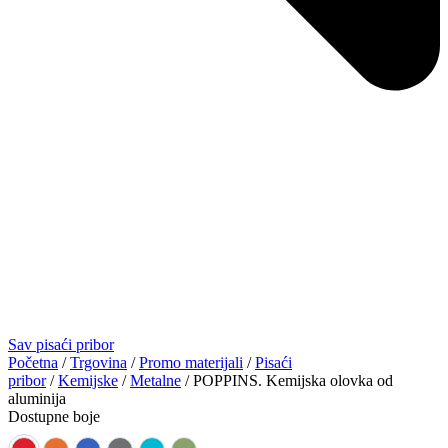
Sav pisaći pribor
Početna
/
Trgovina
/
Promo materijali
/
Pisaći
pribor
/
Kemijske
/
Metalne
/ POPPINS. Kemijska olovka od
aluminija
Dostupne boje