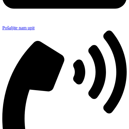
Pošaljite nam upit