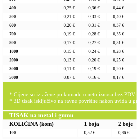
400
0,25 €
0,36 €
0,44 €
500
0,21 €
0,33 €
0,40 €
600
0,20 €
0,31 €
0,37 €
700
0,19 €
0,28 €
0,35 €
800
0,17 €
0,27 €
0,31 €
1000
0,15 €
0,24 €
0,28 €
2000
0,13 €
0,20 €
0,25 €
3000
0,11 €
0,19 €
0,20 €
5000
0,07 €
0,16 €
0,17 €
* Cijene su izražene po komadu u neto iznosu bez PDV-a
* 3D tisak isključivo na ravne površine nakon uvida u gr
TISAK na metal i gumu
KOLIČINA
(kom)
1 boja
2 boje
100
0,52 €
0,86 €