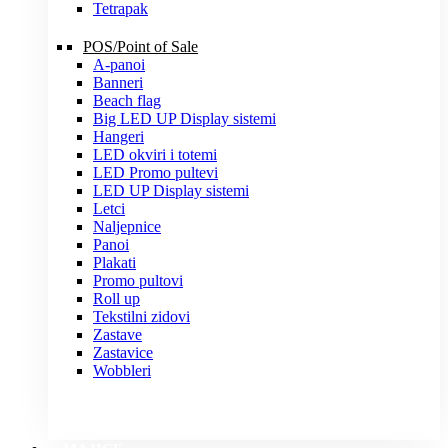
Tetrapak
POS/Point of Sale
A-panoi
Banneri
Beach flag
Big LED UP Display sistemi
Hangeri
LED okviri i totemi
LED Promo pultevi
LED UP Display sistemi
Letci
Naljepnice
Panoi
Plakati
Promo pultovi
Roll up
Tekstilni zidovi
Zastave
Zastavice
Wobbleri