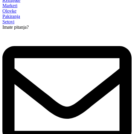
Kemijske
Markeri
Olovke
Pakiranja
Setovi
Imate pitanja?