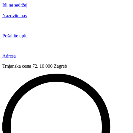
Idi na sadržaj
Nazovite nas
+385 91 6673 789
Pošaljite upit
novival@novival.hr
Adresa
Trnjanska cesta 72, 10 000 Zagreb