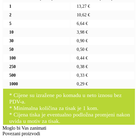
1
13,27 €
2
10,62 €
5
6,64 €
10
3,98 €
30
0,90 €
50
0,50 €
100
0,44 €
250
0,38 €
500
0,33 €
1000
0,29 €
* Cijene su izražene po komadu u neto iznosu bez
PDV-a.
* Minimalna količina za tisak je 1 kom.
* Cijena tiska je eventualno podložna promjeni nakon
uvida u motiv za tisak.
Moglo bi Vas zanimati
Povezani proizvodi