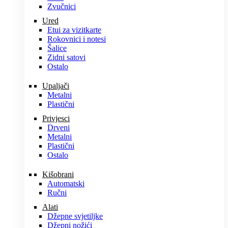
Zvučnici
Ured
Etui za vizitkarte
Rokovnici i notesi
Šalice
Zidni satovi
Ostalo
Upaljači
Metalni
Plastični
Privjesci
Drveni
Metalni
Plastični
Ostalo
Kišobrani
Automatski
Ručni
Alati
Džepne svjetiljke
Džepni nožići