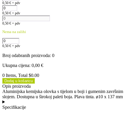
0,50
€
+ pdv
0,50
€
+ pdv
0,50
€
+ pdv
Nema na zalihi
0,50
€
+ pdv
Broj odabranih proizvoda
:
0
Ukupna cijena
:
0,00
€
0 Items, Total $0.00
Dodaj u košaricu
Opis proizvoda
Aluminijska kemijska olovka s tijelom u boji i gumenim završnim
slojem. Dostupna u širokoj paleti boja. Plava tinta. ø10 x 137 mm
Specifikacije