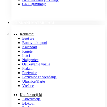
CNC graviranje
TISKANI MATERIJALI
Reklamni
Brošure
Bonovi - kuponi
Kalendari
Knjige
Letci
Naljepnice
Oslikavanje vozila
Plakati
Pozivnice
Pozivnice za vjenčanja
Ulaznice/Karte
Vrećice
Konferencijski
Akreditacije
Blokovi