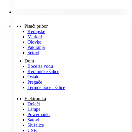
PROMO MATERIJALI
Pisaći pribor
Kemijske
Markeri
Olovke
Pakiranja
Setovi
Dom
Boce za vodu
Keramičke šalice
Ostalo
Pregače
Termos boce i šalice
Elektronika
Držači
Lampe
Powerbanks
Satovi
Slušalice
USB