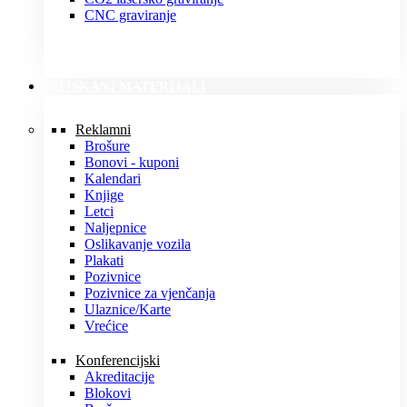
CNC graviranje
TISKANI MATERIJALI
Reklamni
Brošure
Bonovi - kuponi
Kalendari
Knjige
Letci
Naljepnice
Oslikavanje vozila
Plakati
Pozivnice
Pozivnice za vjenčanja
Ulaznice/Karte
Vrećice
Konferencijski
Akreditacije
Blokovi