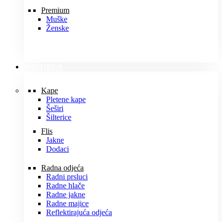
Premium
Muške
Ženske
ODJEĆA
Kape
Pletene kape
Šeširi
Šilterice
Flis
Jakne
Dodaci
Radna odjeća
Radni prsluci
Radne hlače
Radne jakne
Radne majice
Reflektirajuća odjeća