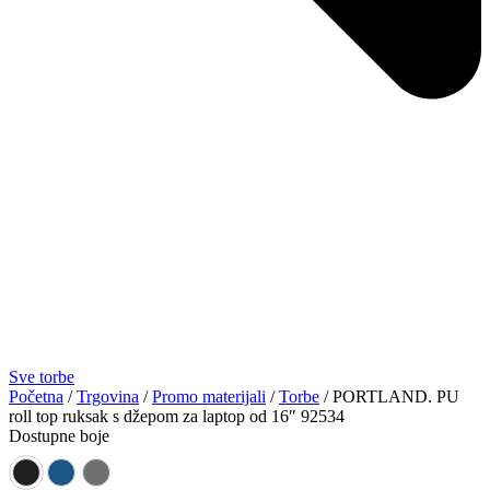
Sve torbe
Početna
/
Trgovina
/
Promo materijali
/
Torbe
/ PORTLAND. PU
roll top ruksak s džepom za laptop od 16″ 92534
Dostupne boje