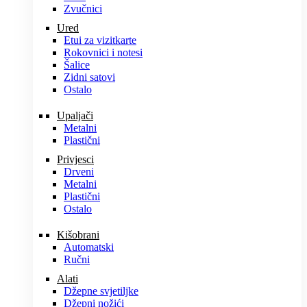
Zvučnici
Ured
Etui za vizitkarte
Rokovnici i notesi
Šalice
Zidni satovi
Ostalo
Upaljači
Metalni
Plastični
Privjesci
Drveni
Metalni
Plastični
Ostalo
Kišobrani
Automatski
Ručni
Alati
Džepne svjetiljke
Džepni nožići