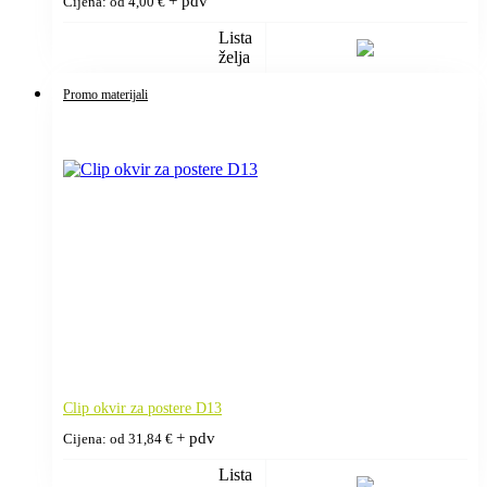
+ pdv
Cijena: od
4,00
€
Lista
želja
Promo materijali
Clip okvir za postere D13
+ pdv
Cijena: od
31,84
€
Lista