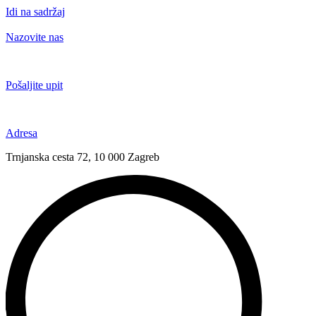
Idi na sadržaj
Nazovite nas
+385 91 6673 789
Pošaljite upit
novival@novival.hr
Adresa
Trnjanska cesta 72, 10 000 Zagreb