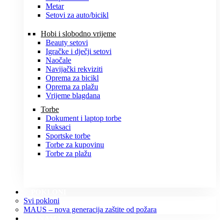
Metar
Setovi za auto/bicikl
Hobi i slobodno vrijeme
Beauty setovi
Igračke i dječji setovi
Naočale
Navijački rekviziti
Oprema za bicikl
Oprema za plažu
Vrijeme blagdana
Torbe
Dokument i laptop torbe
Ruksaci
Sportske torbe
Torbe za kupovinu
Torbe za plažu
POKLONI
Svi pokloni
MAUS – nova generacija zaštite od požara
O NAMA