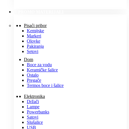
PROMO MATERIJALI
Pisaći pribor
Kemijske
Markeri
Olovke
Pakiranja
Setovi
Dom
Boce za vodu
Keramičke šalice
Ostalo
Pregače
Termos boce i šalice
Elektronika
Držači
Lampe
Powerbanks
Satovi
Slušalice
USB