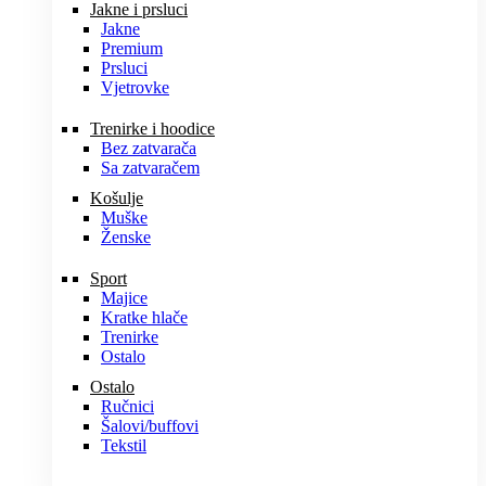
Jakne i prsluci
Jakne
Premium
Prsluci
Vjetrovke
Trenirke i hoodice
Bez zatvarača
Sa zatvaračem
Košulje
Muške
Ženske
Sport
Majice
Kratke hlače
Trenirke
Ostalo
Ostalo
Ručnici
Šalovi/buffovi
Tekstil