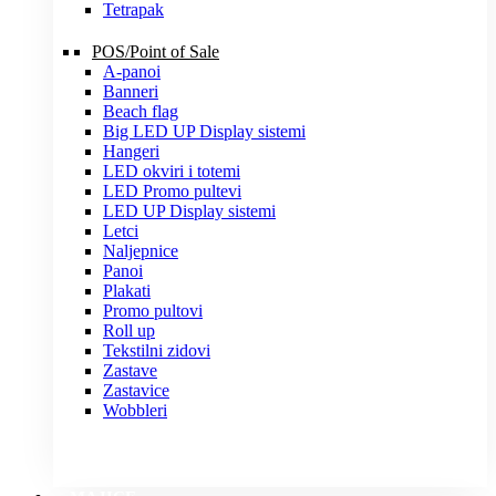
Tetrapak
POS/Point of Sale
A-panoi
Banneri
Beach flag
Big LED UP Display sistemi
Hangeri
LED okviri i totemi
LED Promo pultevi
LED UP Display sistemi
Letci
Naljepnice
Panoi
Plakati
Promo pultovi
Roll up
Tekstilni zidovi
Zastave
Zastavice
Wobbleri