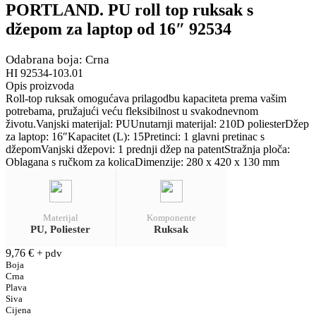
PORTLAND. PU roll top ruksak s
džepom za laptop od 16″ 92534
Odabrana boja: Crna
HI 92534-103.01
Opis proizvoda
Roll-top ruksak omogućava prilagodbu kapaciteta prema vašim
potrebama, pružajući veću fleksibilnost u svakodnevnom
životu.Vanjski materijal: PUUnutarnji materijal: 210D poliesterDžep
za laptop: 16″Kapacitet (L): 15Pretinci: 1 glavni pretinac s
džepomVanjski džepovi: 1 prednji džep na patentStražnja ploča:
Oblagana s ručkom za kolicaDimenzije: 280 x 420 x 130 mm
Materijal
Komponente
PU, Poliester
Ruksak
9,76
€
+ pdv
Boja
Crna
Plava
Siva
Cijena