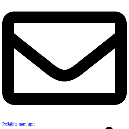
Pošaljite nam upit