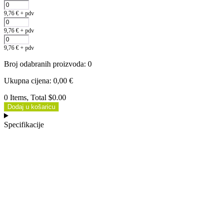
9,76
€
+ pdv
9,76
€
+ pdv
9,76
€
+ pdv
Broj odabranih proizvoda
:
0
Ukupna cijena
:
0,00
€
0 Items, Total $0.00
Dodaj u košaricu
Specifikacije