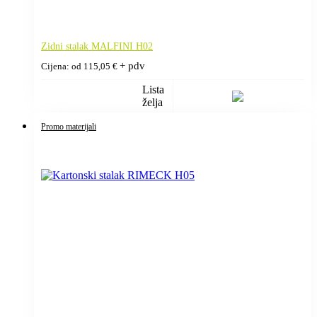
Zidni stalak MALFINI H02
+ pdv
Cijena: od
115,05
€
Lista
želja
Promo materijali