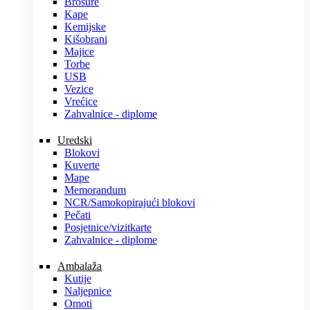
Brošure
Kape
Kemijske
Kišobrani
Majice
Torbe
USB
Vezice
Vrećice
Zahvalnice - diplome
Uredski
Blokovi
Kuverte
Mape
Memorandum
NCR/Samokopirajući blokovi
Pečati
Posjetnice/vizitkarte
Zahvalnice - diplome
Ambalaža
Kutije
Naljepnice
Omoti