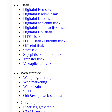
Tisak
Digitalni Eco solvent
Digitalni laserski tisak
Digitalni latex tisak
Digitalni solventni tisak
Digitalni sublimacijski tisak
Digitalni UV tisak
DTF Tisak
DTG Tisak / Direktni tisak
Offsetni tisak
Sitotisak
Slijepi tisak ili blindruck
Transfer tisak
Vez/aplicirani vez
Web stranice
Web programiranje
Web marketing
Web dizajn
SEO
Održavanje web stranica
Graviranje
Fiber/Jag graviranje
CO2 lasersko graviranje