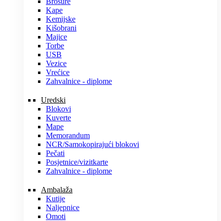
Brošure
Kape
Kemijske
Kišobrani
Majice
Torbe
USB
Vezice
Vrećice
Zahvalnice - diplome
Uredski
Blokovi
Kuverte
Mape
Memorandum
NCR/Samokopirajući blokovi
Pečati
Posjetnice/vizitkarte
Zahvalnice - diplome
Ambalaža
Kutije
Naljepnice
Omoti