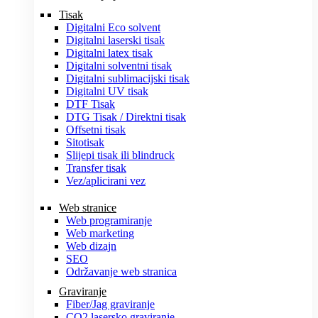
Tisak
Digitalni Eco solvent
Digitalni laserski tisak
Digitalni latex tisak
Digitalni solventni tisak
Digitalni sublimacijski tisak
Digitalni UV tisak
DTF Tisak
DTG Tisak / Direktni tisak
Offsetni tisak
Sitotisak
Slijepi tisak ili blindruck
Transfer tisak
Vez/aplicirani vez
Web stranice
Web programiranje
Web marketing
Web dizajn
SEO
Održavanje web stranica
Graviranje
Fiber/Jag graviranje
CO2 lasersko graviranje