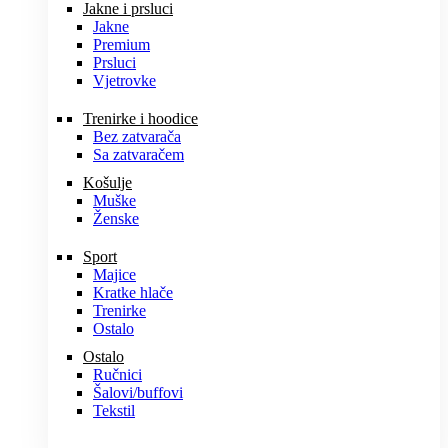
Jakne i prsluci
Jakne
Premium
Prsluci
Vjetrovke
Trenirke i hoodice
Bez zatvarača
Sa zatvaračem
Košulje
Muške
Ženske
Sport
Majice
Kratke hlače
Trenirke
Ostalo
Ostalo
Ručnici
Šalovi/buffovi
Tekstil