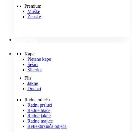
Premium
Muške
Ženske
ODJEĆA
Kape
Pletene kape
Šeširi
Šilterice
Flis
Jakne
Dodaci
Radna odjeća
Radni prsluci
Radne hlače
Radne jakne
Radne majice
Reflektirajuća odjeća