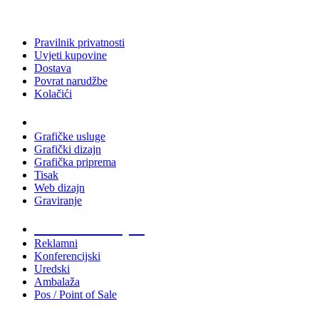
Pravilnik privatnosti
Uvjeti kupovine
Dostava
Povrat narudžbe
Kolačići
Usluge
Grafičke usluge
Grafički dizajn
Grafička priprema
Tisak
Web dizajn
Graviranje
Tiskani materijali
Reklamni
Konferencijski
Uredski
Ambalaža
Pos / Point of Sale