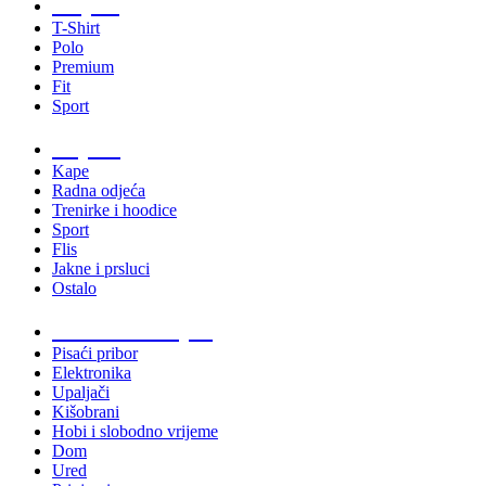
Majice
T-Shirt
Polo
Premium
Fit
Sport
Odjeća
Kape
Radna odjeća
Trenirke i hoodice
Sport
Flis
Jakne i prsluci
Ostalo
Promo materijali
Pisaći pribor
Elektronika
Upaljači
Kišobrani
Hobi i slobodno vrijeme
Dom
Ured