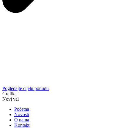
Pogledajte cijelu ponudu
Grafika
Novi val
Početna
Novosti
O nama
Kontakt