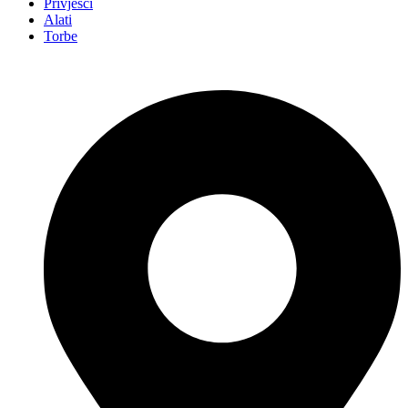
Privjesci
Alati
Torbe