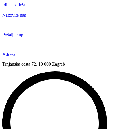
Idi na sadržaj
Nazovite nas
+385 91 6673 789
Pošaljite upit
novival@novival.hr
Adresa
Trnjanska cesta 72, 10 000 Zagreb