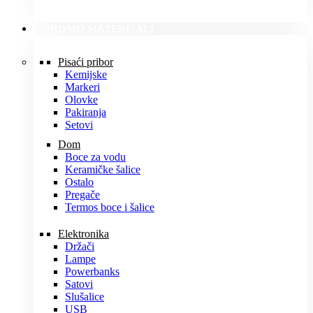
PROMO MATERIJALI
Pisaći pribor
Kemijske
Markeri
Olovke
Pakiranja
Setovi
Dom
Boce za vodu
Keramičke šalice
Ostalo
Pregače
Termos boce i šalice
Elektronika
Držači
Lampe
Powerbanks
Satovi
Slušalice
USB