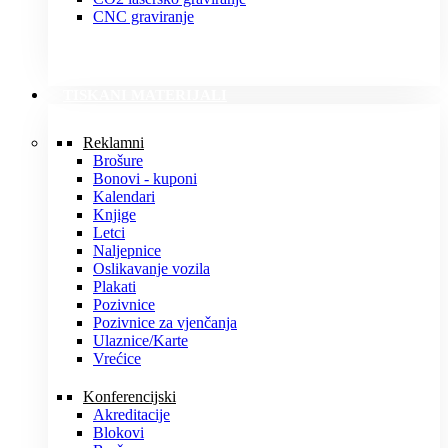
CNC graviranje
TISKANI MATERIJALI
Reklamni
Brošure
Bonovi - kuponi
Kalendari
Knjige
Letci
Naljepnice
Oslikavanje vozila
Plakati
Pozivnice
Pozivnice za vjenčanja
Ulaznice/Karte
Vrećice
Konferencijski
Akreditacije
Blokovi