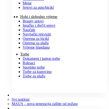
Metar
Setovi za auto/bicikl
Hobi i slobodno vrijeme
Beauty setovi
Igračke i dječji setovi
Naočale
Navijački rekviziti
Oprema za bicikl
Oprema za plažu
Vrijeme blagdana
Torbe
Dokument i laptop torbe
Ruksaci
Sportske torbe
Torbe za kupovinu
Torbe za plažu
POKLONI
Svi pokloni
MAUS – nova generacija zaštite od požara
O NAMA