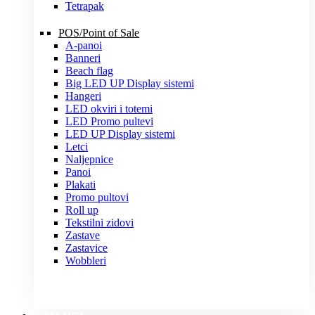
Tetrapak
POS/Point of Sale
A-panoi
Banneri
Beach flag
Big LED UP Display sistemi
Hangeri
LED okviri i totemi
LED Promo pultevi
LED UP Display sistemi
Letci
Naljepnice
Panoi
Plakati
Promo pultovi
Roll up
Tekstilni zidovi
Zastave
Zastavice
Wobbleri