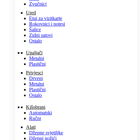
Zvučnici
Ured
Etui za vizitkarte
Rokovnici i notesi
Šalice
Zidni satovi
Ostalo
Upaljači
Metalni
Plastični
Privjesci
Drveni
Metalni
Plastični
Ostalo
Kišobrani
Automatski
Ručni
Alati
Džepne svjetiljke
Džepni nožići