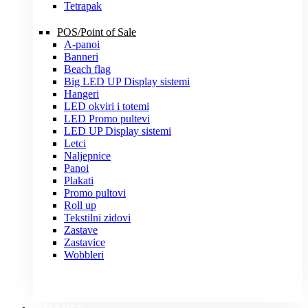
Tetrapak
POS/Point of Sale
A-panoi
Banneri
Beach flag
Big LED UP Display sistemi
Hangeri
LED okviri i totemi
LED Promo pultevi
LED UP Display sistemi
Letci
Naljepnice
Panoi
Plakati
Promo pultovi
Roll up
Tekstilni zidovi
Zastave
Zastavice
Wobbleri