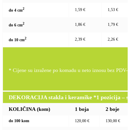
2
1,59 €
1,53 €
do 4 c
m
2
1,86 €
1,79 €
do 6 c
m
2
2,39 €
2,26 €
do 10 c
m
* Cijene su izražene po komadu u neto iznosu bez PDV-a
DEKORACIJA stakla i keramike *1 pozicija – sito
KOLIČINA (kom)
1 boja
2 boje
do 100 kom
120,00 €
130,00 €