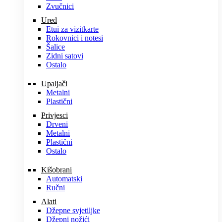
Zvučnici
Ured
Etui za vizitkarte
Rokovnici i notesi
Šalice
Zidni satovi
Ostalo
Upaljači
Metalni
Plastični
Privjesci
Drveni
Metalni
Plastični
Ostalo
Kišobrani
Automatski
Ručni
Alati
Džepne svjetiljke
Džepni nožići