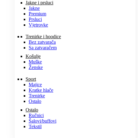
Jakne i prsluci
Jakne
Premium
Prsluci
Vjetrovke
Trenirke i hoodice
Bez zatvarača
Sa zatvaračem
Košulje
Muške
Ženske
Sport
Majice
Kratke hlače
Trenirke
Ostalo
Ostalo
Ručnici
Šalovi/buffovi
Tekstil