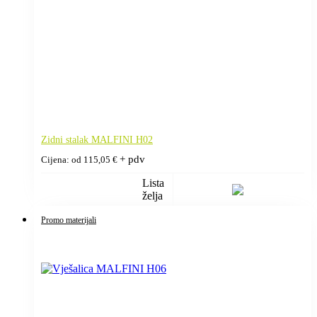
Zidni stalak MALFINI H02
+ pdv
Cijena: od
115,05
€
Lista
želja
Promo materijali