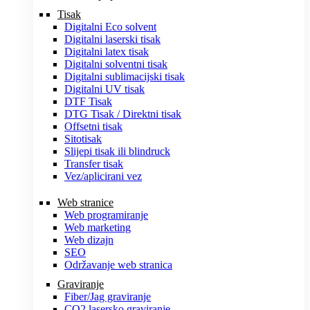
Tisak
Digitalni Eco solvent
Digitalni laserski tisak
Digitalni latex tisak
Digitalni solventni tisak
Digitalni sublimacijski tisak
Digitalni UV tisak
DTF Tisak
DTG Tisak / Direktni tisak
Offsetni tisak
Sitotisak
Slijepi tisak ili blindruck
Transfer tisak
Vez/aplicirani vez
Web stranice
Web programiranje
Web marketing
Web dizajn
SEO
Održavanje web stranica
Graviranje
Fiber/Jag graviranje
CO2 lasersko graviranje