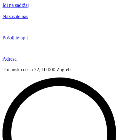
Idi na sadržaj
Nazovite nas
+385 91 6673 789
Pošaljite upit
novival@novival.hr
Adresa
Trnjanska cesta 72, 10 000 Zagreb