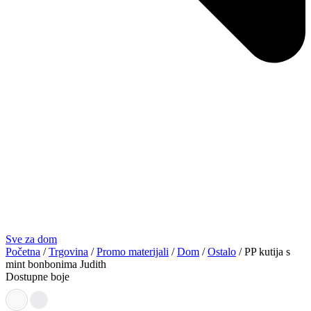
Sve za dom
Početna
/
Trgovina
/
Promo materijali
/
Dom
/
Ostalo
/ PP kutija s
mint bonbonima Judith
Dostupne boje