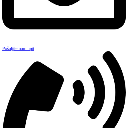
Pošaljite nam upit