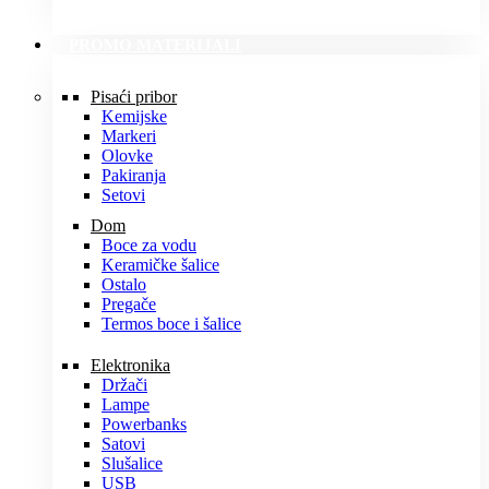
PROMO MATERIJALI
Pisaći pribor
Kemijske
Markeri
Olovke
Pakiranja
Setovi
Dom
Boce za vodu
Keramičke šalice
Ostalo
Pregače
Termos boce i šalice
Elektronika
Držači
Lampe
Powerbanks
Satovi
Slušalice
USB