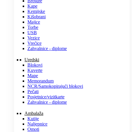
Brošure
Kape
Kemijske
Kišobrani
Majice
Torbe
USB
Vezice
Vrećice
Zahvalnice - diplome
Uredski
Blokovi
Kuverte
Mape
Memorandum
NCR/Samokopirajući blokovi
Pečati
Posjetnice/vizitkarte
Zahvalnice - diplome
Ambalaža
Kutije
Naljepnice
Omoti