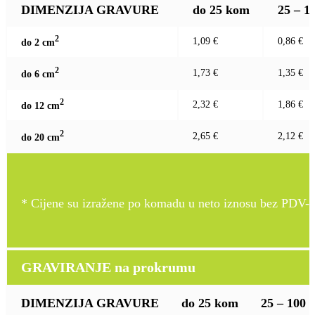
DIMENZIJA GRAVURE
do 25 kom
25 – 1
2
1,09 €
0,86 €
do 2 c
m
2
1,73 €
1,35 €
do 6 c
m
2
2,32 €
1,86 €
do 12 c
m
2
2,65 €
2,12 €
do 20 c
m
* Cijene su izražene po komadu u neto iznosu bez PDV-a
GRAVIRANJE na prokrumu
DIMENZIJA GRAVURE
do 25 kom
25 – 100