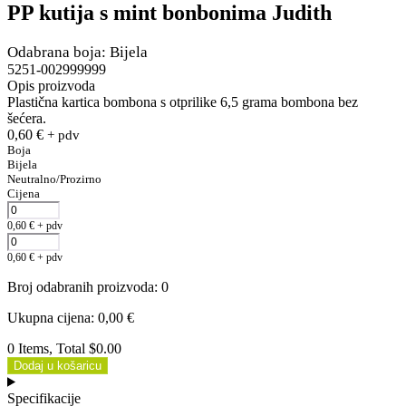
PP kutija s mint bonbonima Judith
Odabrana boja: Bijela
5251-002999999
Opis proizvoda
Plastična kartica bombona s otprilike 6,5 grama bombona bez
šećera.
0,60
€
+ pdv
Boja
Bijela
Neutralno/Prozirno
Cijena
0,60
€
+ pdv
0,60
€
+ pdv
Broj odabranih proizvoda
:
0
Ukupna cijena
:
0,00
€
0 Items, Total $0.00
Dodaj u košaricu
Specifikacije