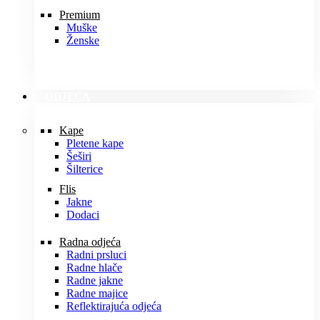
Premium
Muške
Ženske
ODJEĆA
Kape
Pletene kape
Šeširi
Šilterice
Flis
Jakne
Dodaci
Radna odjeća
Radni prsluci
Radne hlače
Radne jakne
Radne majice
Reflektirajuća odjeća