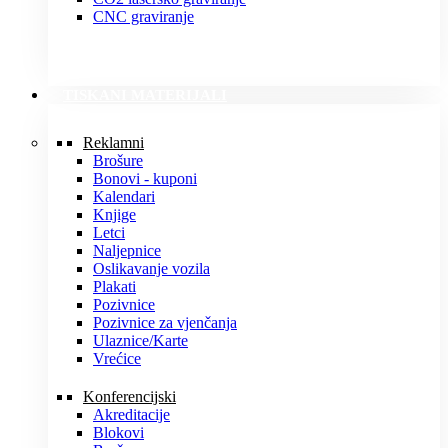
CNC graviranje
TISKANI MATERIJALI
Reklamni
Brošure
Bonovi - kuponi
Kalendari
Knjige
Letci
Naljepnice
Oslikavanje vozila
Plakati
Pozivnice
Pozivnice za vjenčanja
Ulaznice/Karte
Vrećice
Konferencijski
Akreditacije
Blokovi