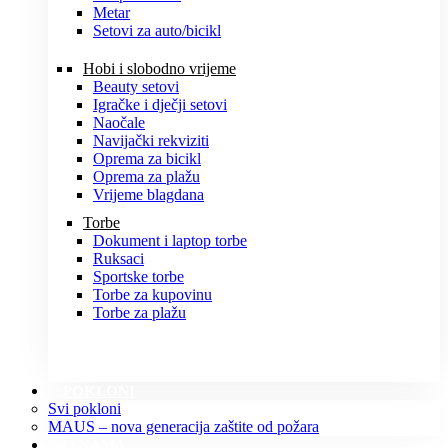
Metar
Setovi za auto/bicikl
Hobi i slobodno vrijeme
Beauty setovi
Igračke i dječji setovi
Naočale
Navijački rekviziti
Oprema za bicikl
Oprema za plažu
Vrijeme blagdana
Torbe
Dokument i laptop torbe
Ruksaci
Sportske torbe
Torbe za kupovinu
Torbe za plažu
POKLONI
Svi pokloni
MAUS – nova generacija zaštite od požara
O NAMA