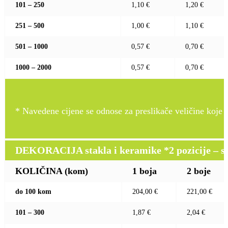
101 – 250
1,10 €
1,20 €
251 – 500
1,00 €
1,10 €
501 – 1000
0,57 €
0,70 €
1000 – 2000
0,57 €
0,70 €
* Navedene cijene se odnose za preslikače veličine koje pr
DEKORACIJA stakla i keramike *2 pozicije – sito 
KOLIČINA (kom)
1 boja
2 boje
do 100 kom
204,00 €
221,00 €
101 – 300
1,87 €
2,04 €