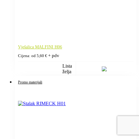
Vješalica MALFINI H06
+ pdv
Cijena: od
5,60
€
Lista
želja
Promo materijali