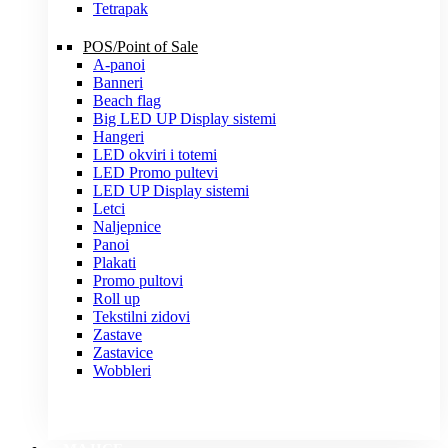
Tetrapak
POS/Point of Sale
A-panoi
Banneri
Beach flag
Big LED UP Display sistemi
Hangeri
LED okviri i totemi
LED Promo pultevi
LED UP Display sistemi
Letci
Naljepnice
Panoi
Plakati
Promo pultovi
Roll up
Tekstilni zidovi
Zastave
Zastavice
Wobbleri