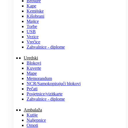
Brošure
Kape
Kemijske
Kišobrani
Majice
Torbe
USB
Vezice
Vrećice
Zahvalnice - diplome
Uredski
Blokovi
Kuverte
Mape
Memorandum
NCR/Samokopirajući blokovi
Pečati
Posjetnice/vizitkarte
Zahvalnice - diplome
Ambalaža
Kutije
Naljepnice
Omoti