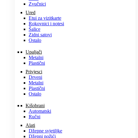
Zvučnici
Ured
Etui za vizitkarte
Rokovnici i notesi
Šalice
Zidni satovi
Ostalo
Upaljači
Metalni
Plastični
Privjesci
Drveni
Metalni
Plastični
Ostalo
Kišobrani
Automatski
Ručni
Alati
Džepne svjetiljke
Džepni nožići