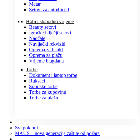
Metar
Setovi za auto/bicikl
Hobi i slobodno vrijeme
Beauty setovi
Igračke i dječji setovi
Naočale
Navijački rekviziti
Oprema za bicikl
Oprema za plažu
Vrijeme blagdana
Torbe
Dokument i laptop torbe
Ruksaci
Sportske torbe
Torbe za kupovinu
Torbe za plažu
POKLONI
Svi pokloni
MAUS – nova generacija zaštite od požara
O NAMA