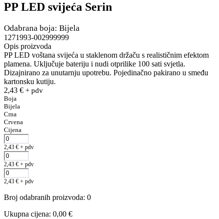
PP LED svijeća Serin
Odabrana boja: Bijela
1271993-002999999
Opis proizvoda
PP LED voštana svijeća u staklenom držaču s realističnim efektom
plamena. Uključuje bateriju i nudi otprilike 100 sati svjetla.
Dizajnirano za unutarnju upotrebu. Pojedinačno pakirano u smeđu
kartonsku kutiju.
2,43
€
+ pdv
Boja
Bijela
Crna
Crvena
Cijena
2,43
€
+ pdv
2,43
€
+ pdv
2,43
€
+ pdv
Broj odabranih proizvoda
:
0
Ukupna cijena
:
0,00
€