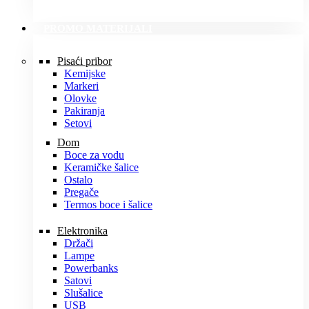
PROMO MATERIJALI
Pisaći pribor
Kemijske
Markeri
Olovke
Pakiranja
Setovi
Dom
Boce za vodu
Keramičke šalice
Ostalo
Pregače
Termos boce i šalice
Elektronika
Držači
Lampe
Powerbanks
Satovi
Slušalice
USB