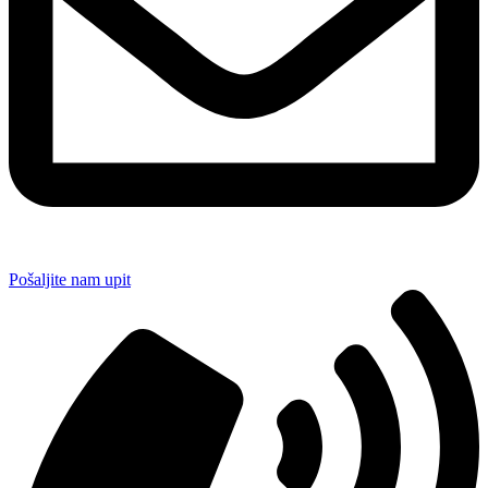
Pošaljite nam upit