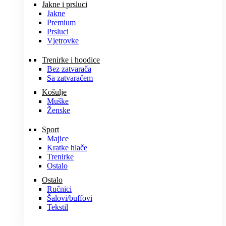
Jakne i prsluci
Jakne
Premium
Prsluci
Vjetrovke
Trenirke i hoodice
Bez zatvarača
Sa zatvaračem
Košulje
Muške
Ženske
Sport
Majice
Kratke hlače
Trenirke
Ostalo
Ostalo
Ručnici
Šalovi/buffovi
Tekstil