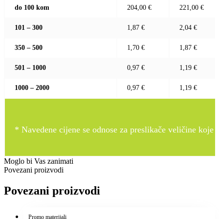
do 100 kom
204,00 €
221,00 €
101 – 300
1,87 €
2,04 €
350 – 500
1,70 €
1,87 €
501 – 1000
0,97 €
1,19 €
1000 – 2000
0,97 €
1,19 €
* Navedene cijene se odnose za preslikače veličine koje pr
Moglo bi Vas zanimati
Povezani proizvodi
Povezani proizvodi
Promo materijali