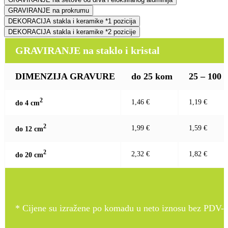
GRAVIRANJE na prokrumu
DEKORACIJA stakla i keramike *1 pozicija
DEKORACIJA stakla i keramike *2 pozicije
GRAVIRANJE na staklo i kristal
DIMENZIJA GRAVURE
do 25 kom
25 – 100
2
1,46 €
1,19 €
do 4 c
m
2
1,99 €
1,59 €
do 12 c
m
2
2,32 €
1,82 €
do 20 c
m
* Cijene su izražene po komadu u neto iznosu bez PDV-a