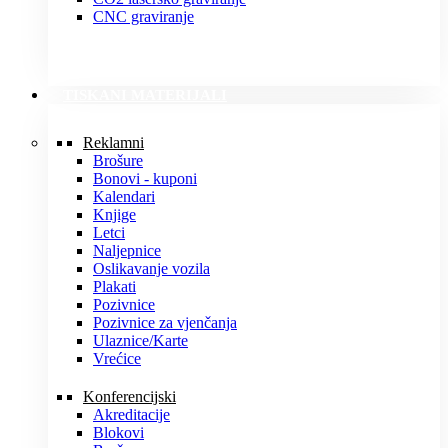
CNC graviranje
TISKANI MATERIJALI
Reklamni
Brošure
Bonovi - kuponi
Kalendari
Knjige
Letci
Naljepnice
Oslikavanje vozila
Plakati
Pozivnice
Pozivnice za vjenčanja
Ulaznice/Karte
Vrećice
Konferencijski
Akreditacije
Blokovi