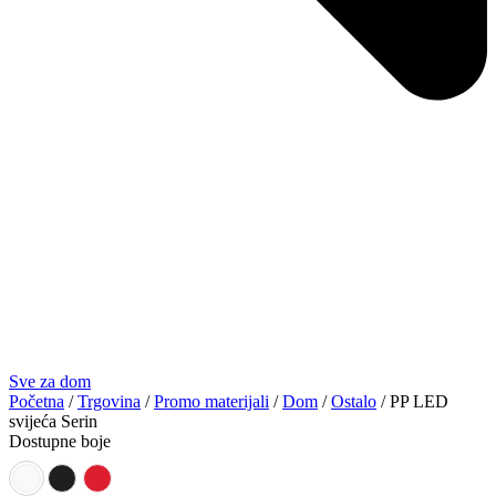
Sve za dom
Početna
/
Trgovina
/
Promo materijali
/
Dom
/
Ostalo
/ PP LED
svijeća Serin
Dostupne boje