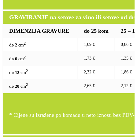
GRAVIRANJE na setove za vino ili setove od drv
DIMENZIJA GRAVURE
do 25 kom
25 – 1
2
1,09 €
0,86 €
do 2 c
m
2
1,73 €
1,35 €
do 6 c
m
2
2,32 €
1,86 €
do 12 c
m
2
2,65 €
2,12 €
do 20 c
m
* Cijene su izražene po komadu u neto iznosu bez PDV-a