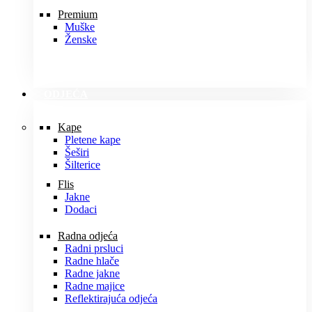
Premium
Muške
Ženske
ODJEĆA
Kape
Pletene kape
Šeširi
Šilterice
Flis
Jakne
Dodaci
Radna odjeća
Radni prsluci
Radne hlače
Radne jakne
Radne majice
Reflektirajuća odjeća