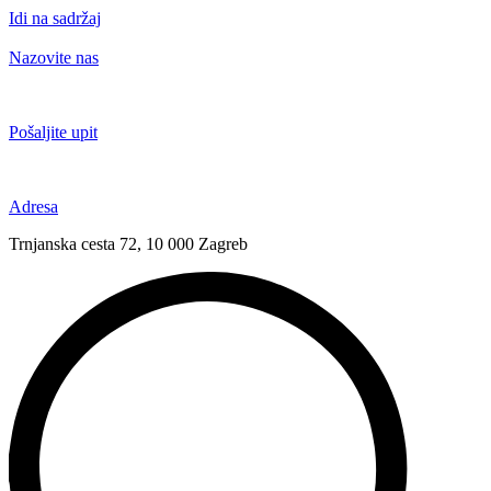
Idi na sadržaj
Nazovite nas
+385 91 6673 789
Pošaljite upit
novival@novival.hr
Adresa
Trnjanska cesta 72, 10 000 Zagreb