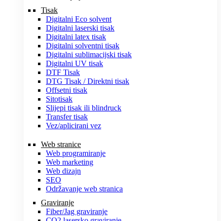
Tisak
Digitalni Eco solvent
Digitalni laserski tisak
Digitalni latex tisak
Digitalni solventni tisak
Digitalni sublimacijski tisak
Digitalni UV tisak
DTF Tisak
DTG Tisak / Direktni tisak
Offsetni tisak
Sitotisak
Slijepi tisak ili blindruck
Transfer tisak
Vez/aplicirani vez
Web stranice
Web programiranje
Web marketing
Web dizajn
SEO
Održavanje web stranica
Graviranje
Fiber/Jag graviranje
CO2 lasersko graviranje