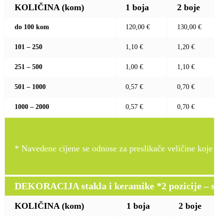
KOLIČINA (kom)
1 boja
2 boje
do 100 kom
120,00 €
130,00 €
101 – 250
1,10 €
1,20 €
251 – 500
1,00 €
1,10 €
501 – 1000
0,57 €
0,70 €
1000 – 2000
0,57 €
0,70 €
* Navedene cijene se odnose za preslikače veličine koje pr
DEKORACIJA stakla i keramike *2 pozicije – sito 
KOLIČINA (kom)
1 boja
2 boje