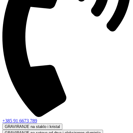
+385 91 6673 789
GRAVIRANJE na staklo i kristal
GRAVIRANJE na setove od drva i eloksiranog aluminija