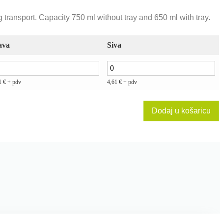
g transport. Capacity 750 ml without tray and 650 ml with tray.
ava
Siva
1
€
+ pdv
4,61
€
+ pdv
Dodaj u košaricu