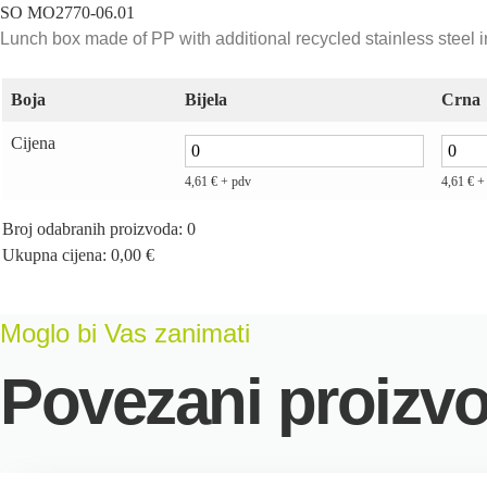
SO MO2770-06.01
Lunch box made of PP with additional recycled stainless steel in
Boja
Bijela
Crna
Cijena
4,61
€
+ pdv
4,61
€
+
Broj odabranih proizvoda
:
0
Ukupna cijena
:
0,00
€
0
Items,
Total
Moglo bi Vas zanimati
$0.00
Povezani proizvo