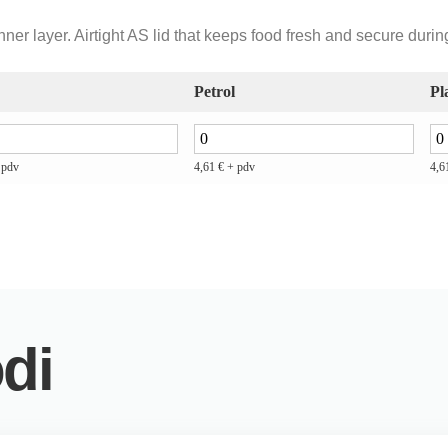
ner layer. Airtight AS lid that keeps food fresh and secure durin
Petrol
Pl
 pdv
4,61
€
+ pdv
4,6
di