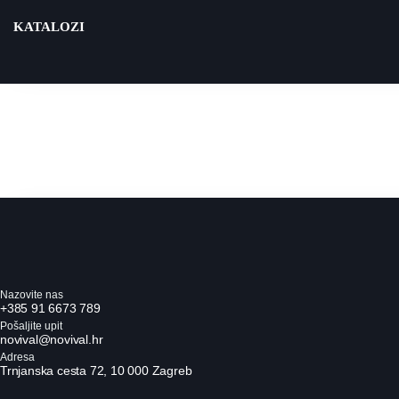
Idi
KATALOZI
na
sadržaj
Nazovite nas
+385 91 6673 789
Pošaljite upit
novival@novival.hr
Adresa
Trnjanska cesta 72, 10 000 Zagreb