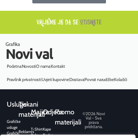
Grafika
Novi val
Početna
Novosti
O nama
Kontakt
Pravilnik privatnosti
Uvjeti kupovine
Dostava
Povrat narudžbe
Kolačići
Usluge
Tiskani
Majice
Odjeća
Promo
materijali
©2026 Novi
Val - Sva
materijali
Grafičke
prava
pridržana.
usluge
T-Shirt
Kape
Reklamni
Grafički
Polo
Radna
Konferencijski