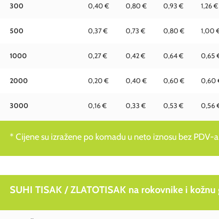
300
0,40 €
0,80 €
0,93 €
1,26 €
500
0,37 €
0,73 €
0,80 €
1,00 
1000
0,27 €
0,42 €
0,64 €
0,65 
2000
0,20 €
0,40 €
0,60 €
0,60 
3000
0,16 €
0,33 €
0,53 €
0,56 
* Cijene su izražene po komadu u neto iznosu bez PDV-a
SUHI TISAK / ZLATOTISAK na rokovnike i kožnu g