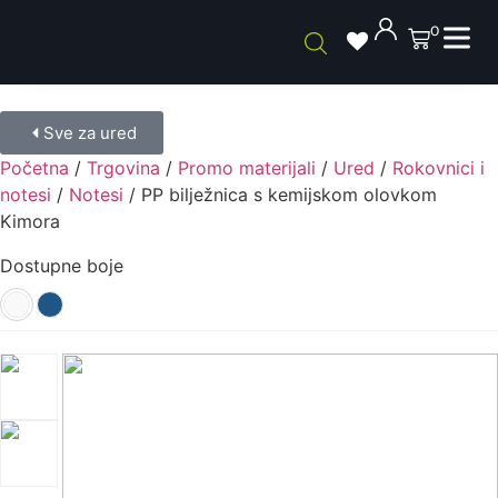
0
Sve za ured
Početna
/
Trgovina
/
Promo materijali
/
Ured
/
Rokovnici i
notesi
/
Notesi
/ PP bilježnica s kemijskom olovkom
Kimora
Dostupne boje