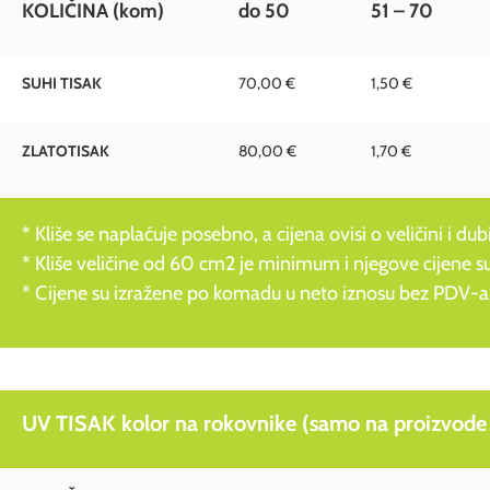
KOLIČINA
(kom)
do 50
51 – 70
SUHI TISAK
70,00 €
1,50 €
ZLATOTISAK
80,00 €
1,70 €
* Kliše se naplaćuje posebno, a cijena ovisi o veličini i dubi
* Kliše veličine od 60 cm2 je minimum i njegove cijen
* Cijene su izražene po komadu u neto iznosu bez PDV-a
UV TISAK kolor na rokovnike (samo na proizvode 