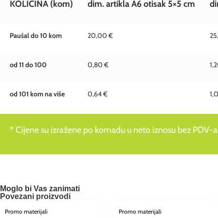
KOLIČINA
(kom)
dim. artikla A6 otisak 5×5 cm
di
Paušal do 10 kom
20,00 €
25
od 11 do 100
0,80 €
1,
od 101 kom na više
0,64 €
1,
* Cijene su izražene po komadu u neto iznosu bez PDV-a
Moglo bi Vas zanimati
Povezani proizvodi
Promo materijali
Promo materijali