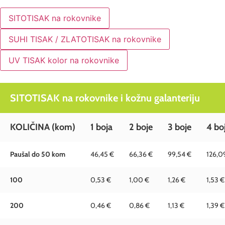
SITOTISAK na rokovnike
SUHI TISAK / ZLATOTISAK na rokovnike
UV TISAK kolor na rokovnike
SITOTISAK na rokovnike i kožnu galanteriju
KOLIČINA
(kom)
1 boja
2 boje
3 boje
4 bo
Paušal do 50 kom
46,45 €
66,36 €
99,54 €
126,0
100
0,53 €
1,00 €
1,26 €
1,53 €
200
0,46 €
0,86 €
1,13 €
1,39 €