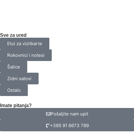
Sve za ured
Etui za vizitkarte
Rokovnici i notesi
Šalice
Zidni satovi
Ostalo
Imate pitanja?
Pošaljite nam upit
+385 91 6673 789