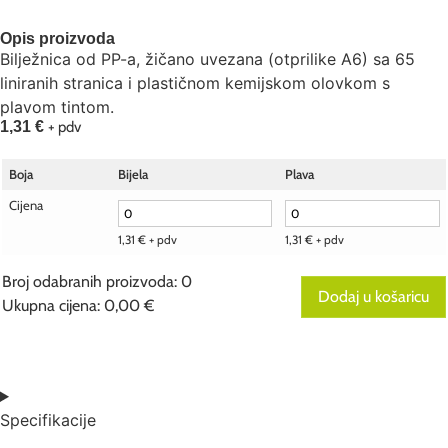
Opis proizvoda
Bilježnica od PP-a, žičano uvezana (otprilike A6) sa 65
liniranih stranica i plastičnom kemijskom olovkom s
plavom tintom.
1,31
€
+ pdv
Boja
Bijela
Plava
Cijena
1,31
€
+ pdv
1,31
€
+ pdv
Broj odabranih proizvoda
:
0
Dodaj u košaricu
Ukupna cijena
:
0,00 €
0
Broj
odabranih
proizvoda.
Your
total
Specifikacije
is
0,00 €