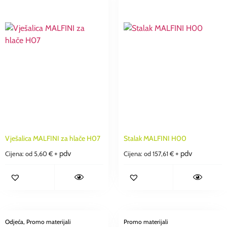
Vješalica MALFINI za hlače H07
Stalak MALFINI H00
+ pdv
+ pdv
Cijena: od
5,60
€
Cijena: od
157,61
€
Odjeća
, Promo materijali
Promo materijali