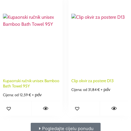
Kupaonski ručnik unisex Bamboo
Clip okvir za postere D13
Bath Towel 95Y
+ pdv
Cijena: od
31,84
€
+ pdv
Cijena: od
12,59
€
Pogledajte cijelu ponudu