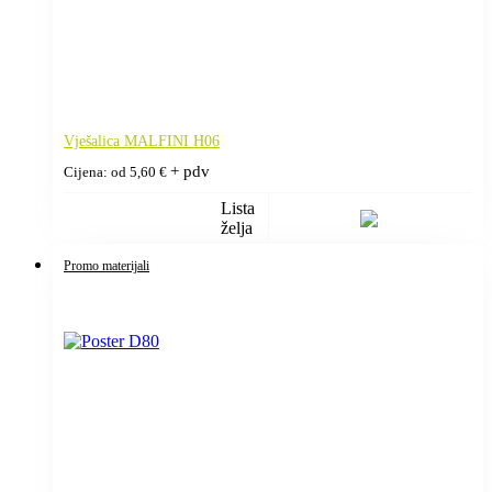
Vješalica MALFINI H06
+ pdv
Cijena: od
5,60
€
Lista
želja
Promo materijali