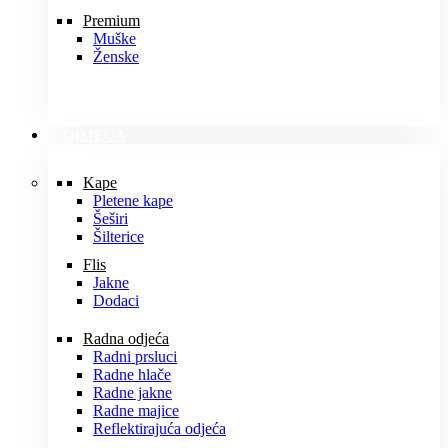
Premium
Muške
Ženske
ODJEĆA
Kape
Pletene kape
Šeširi
Šilterice
Flis
Jakne
Dodaci
Radna odjeća
Radni prsluci
Radne hlače
Radne jakne
Radne majice
Reflektirajuća odjeća