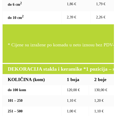
2
1,86 €
1,79 €
do 6 c
m
2
2,39 €
2,26 €
do 10 c
m
* Cijene su izražene po komadu u neto iznosu bez PDV-a
DEKORACIJA stakla i keramike *1 pozicija – sito
KOLIČINA (kom)
1 boja
2 boje
do 100 kom
120,00 €
130,00 €
101 – 250
1,10 €
1,20 €
251 – 500
1,00 €
1,10 €