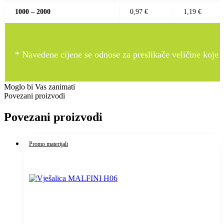
1000 – 2000
0,97 €
1,19 €
* Navedene cijene se odnose za preslikače veličine koje pr
Moglo bi Vas zanimati
Povezani proizvodi
Povezani proizvodi
Promo materijali