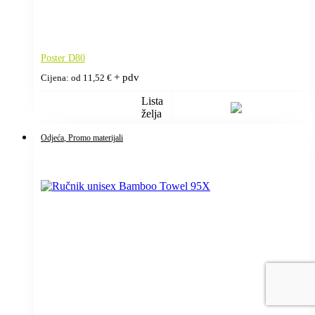
Poster D80
+ pdv
Cijena: od
11,52
€
Lista
želja
Odjeća
, Promo materijali