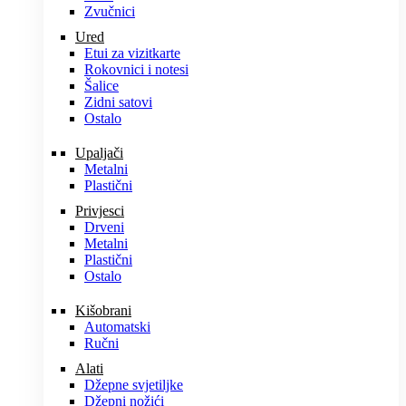
Zvučnici
Ured
Etui za vizitkarte
Rokovnici i notesi
Šalice
Zidni satovi
Ostalo
Upaljači
Metalni
Plastični
Privjesci
Drveni
Metalni
Plastični
Ostalo
Kišobrani
Automatski
Ručni
Alati
Džepne svjetiljke
Džepni nožići