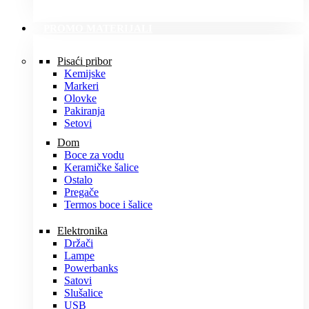
PROMO MATERIJALI
Pisaći pribor
Kemijske
Markeri
Olovke
Pakiranja
Setovi
Dom
Boce za vodu
Keramičke šalice
Ostalo
Pregače
Termos boce i šalice
Elektronika
Držači
Lampe
Powerbanks
Satovi
Slušalice
USB