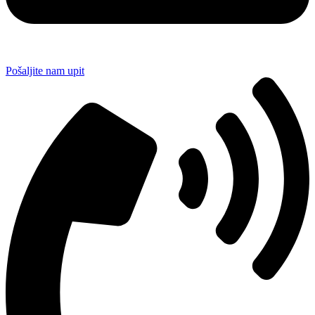
Pošaljite nam upit