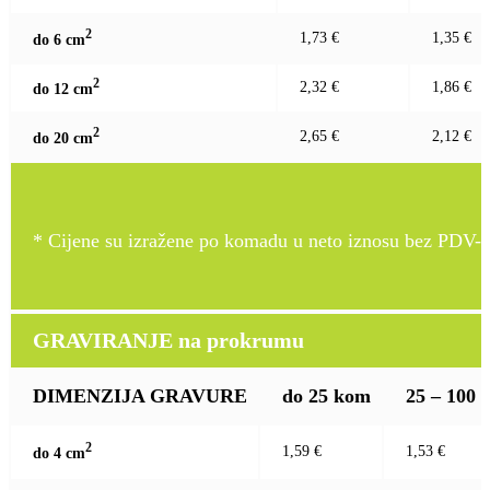
2
1,73 €
1,35 €
do 6 c
m
2
2,32 €
1,86 €
do 12 c
m
2
2,65 €
2,12 €
do 20 c
m
* Cijene su izražene po komadu u neto iznosu bez PDV-a
GRAVIRANJE na prokrumu
DIMENZIJA GRAVURE
do 25 kom
25 – 100
2
1,59 €
1,53 €
do 4 c
m