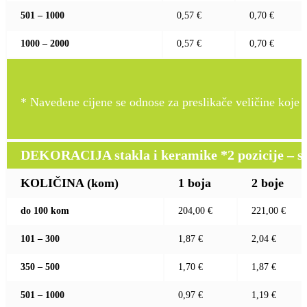
501 – 1000
0,57 €
0,70 €
1000 – 2000
0,57 €
0,70 €
* Navedene cijene se odnose za preslikače veličine koje pr
DEKORACIJA stakla i keramike *2 pozicije – sito 
KOLIČINA (kom)
1 boja
2 boje
do 100 kom
204,00 €
221,00 €
101 – 300
1,87 €
2,04 €
350 – 500
1,70 €
1,87 €
501 – 1000
0,97 €
1,19 €