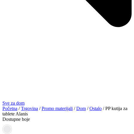
Sve za dom
Početna
/
Trgovina
/
Promo materijali
/
Dom
/
Ostalo
/ PP kutija za
tablete Alanis
Dostupne boje