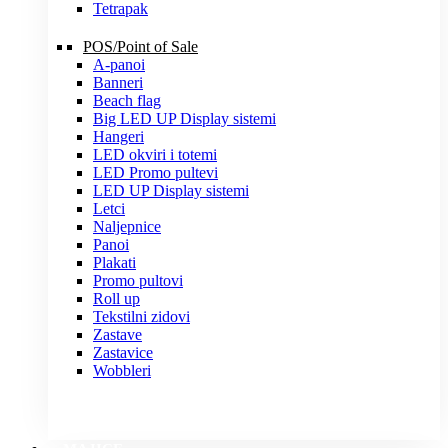
Tetrapak
POS/Point of Sale
A-panoi
Banneri
Beach flag
Big LED UP Display sistemi
Hangeri
LED okviri i totemi
LED Promo pultevi
LED UP Display sistemi
Letci
Naljepnice
Panoi
Plakati
Promo pultovi
Roll up
Tekstilni zidovi
Zastave
Zastavice
Wobbleri