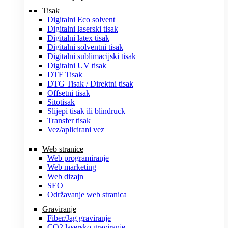
Tisak
Digitalni Eco solvent
Digitalni laserski tisak
Digitalni latex tisak
Digitalni solventni tisak
Digitalni sublimacijski tisak
Digitalni UV tisak
DTF Tisak
DTG Tisak / Direktni tisak
Offsetni tisak
Sitotisak
Slijepi tisak ili blindruck
Transfer tisak
Vez/aplicirani vez
Web stranice
Web programiranje
Web marketing
Web dizajn
SEO
Održavanje web stranica
Graviranje
Fiber/Jag graviranje
CO2 lasersko graviranje