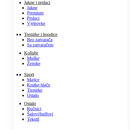
Jakne i prsluci
Jakne
Premium
Prsluci
Vjetrovke
Trenirke i hoodice
Bez zatvarača
Sa zatvaračem
Košulje
Muške
Ženske
Sport
Majice
Kratke hlače
Trenirke
Ostalo
Ostalo
Ručnici
Šalovi/buffovi
Tekstil