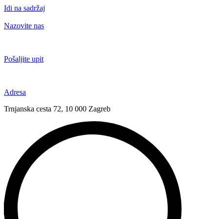
Idi na sadržaj
Nazovite nas
+385 91 6673 789
Pošaljite upit
novival@novival.hr
Adresa
Trnjanska cesta 72, 10 000 Zagreb