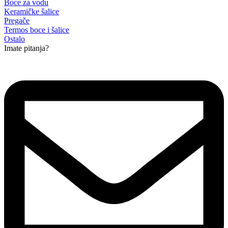
Boce za vodu
Keramičke šalice
Pregače
Termos boce i šalice
Ostalo
Imate pitanja?