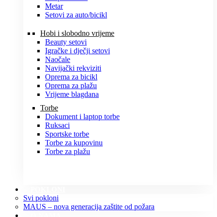
Metar
Setovi za auto/bicikl
Hobi i slobodno vrijeme
Beauty setovi
Igračke i dječji setovi
Naočale
Navijački rekviziti
Oprema za bicikl
Oprema za plažu
Vrijeme blagdana
Torbe
Dokument i laptop torbe
Ruksaci
Sportske torbe
Torbe za kupovinu
Torbe za plažu
POKLONI
Svi pokloni
MAUS – nova generacija zaštite od požara
O NAMA