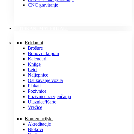
CNC graviranje
TISKANI MATERIJALI
Reklamni
Brošure
Bonovi - kuponi
Kalendari
Knjige
Letci
Naljepnice
Oslikavanje vozila
Plakati
Pozivnice
Pozivnice za vjenčanja
Ulaznice/Karte
Vrećice
Konferencijski
Akreditacije
Blokovi