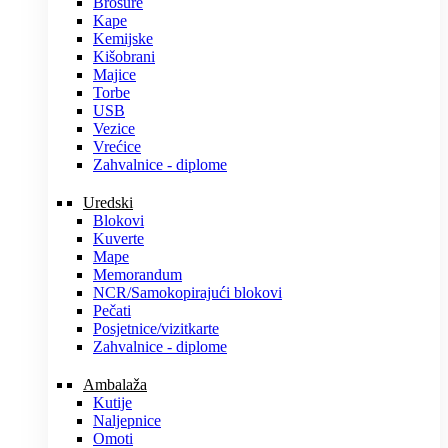
Brošure
Kape
Kemijske
Kišobrani
Majice
Torbe
USB
Vezice
Vrećice
Zahvalnice - diplome
Uredski
Blokovi
Kuverte
Mape
Memorandum
NCR/Samokopirajući blokovi
Pečati
Posjetnice/vizitkarte
Zahvalnice - diplome
Ambalaža
Kutije
Naljepnice
Omoti