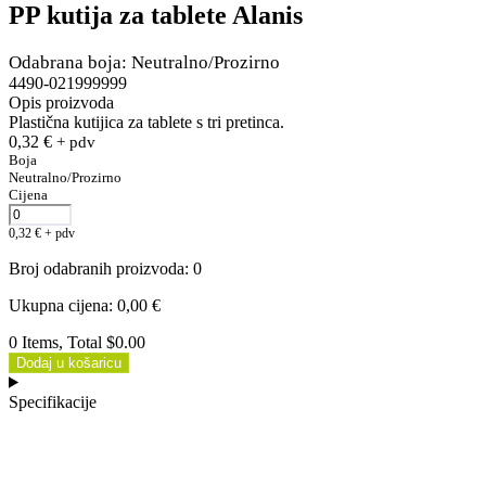
PP kutija za tablete Alanis
Odabrana boja: Neutralno/Prozirno
4490-021999999
Opis proizvoda
Plastična kutijica za tablete s tri pretinca.
0,32
€
+ pdv
Boja
Neutralno/Prozirno
Cijena
0,32
€
+ pdv
Broj odabranih proizvoda
:
0
Ukupna cijena
:
0,00
€
0 Items, Total $0.00
Dodaj u košaricu
Specifikacije