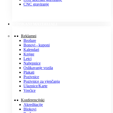
CNC graviranje
TISKANI MATERIJALI
Reklamni
Brošure
Bonovi - kuponi
Kalendari
Knjige
Letci
Naljepnice
Oslikavanje vozila
Plakati
Pozivnice
Pozivnice za vjenčanja
Ulaznice/Karte
Vrećice
Konferencijski
Akreditacije
Blokovi