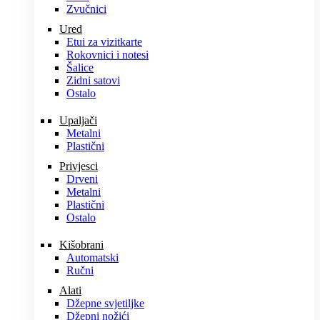
Zvučnici
Ured
Etui za vizitkarte
Rokovnici i notesi
Šalice
Zidni satovi
Ostalo
Upaljači
Metalni
Plastični
Privjesci
Drveni
Metalni
Plastični
Ostalo
Kišobrani
Automatski
Ručni
Alati
Džepne svjetiljke
Džepni nožići