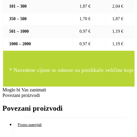
101 – 300
1,87 €
2,04 €
350 – 500
1,70 €
1,87 €
501 – 1000
0,97 €
1,19 €
1000 – 2000
0,97 €
1,19 €
* Navedene cijene se odnose za preslikače veličine koje pr
Moglo bi Vas zanimati
Povezani proizvodi
Povezani proizvodi
Promo materijali