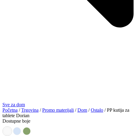
Sve za dom
Početna
/
Trgovina
/
Promo materijali
/
Dom
/
Ostalo
/ PP kutija za
tablete Dorian
Dostupne boje