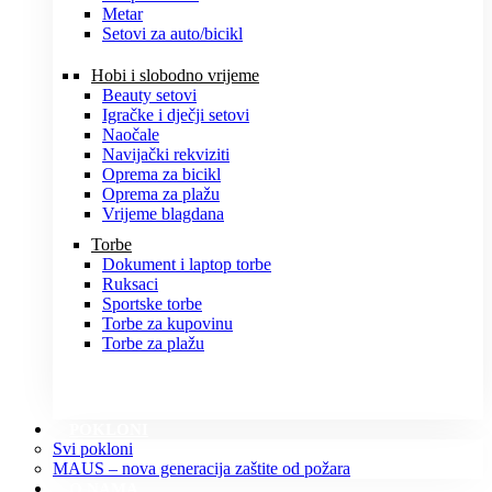
Metar
Setovi za auto/bicikl
Hobi i slobodno vrijeme
Beauty setovi
Igračke i dječji setovi
Naočale
Navijački rekviziti
Oprema za bicikl
Oprema za plažu
Vrijeme blagdana
Torbe
Dokument i laptop torbe
Ruksaci
Sportske torbe
Torbe za kupovinu
Torbe za plažu
POKLONI
Svi pokloni
MAUS – nova generacija zaštite od požara
O NAMA