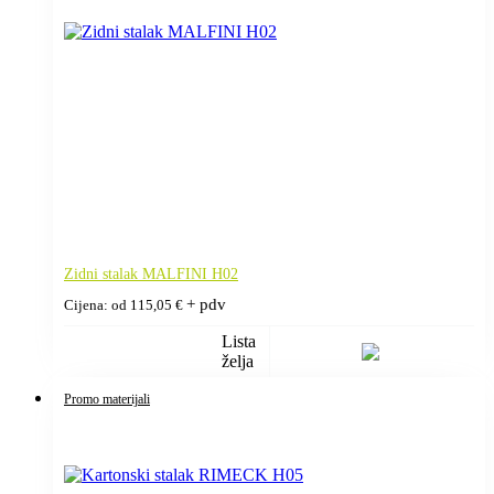
Zidni stalak MALFINI H02
+ pdv
Cijena: od
115,05
€
Lista
želja
Promo materijali