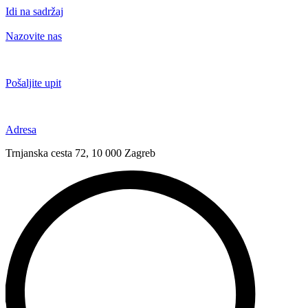
Idi na sadržaj
Nazovite nas
+385 91 6673 789
Pošaljite upit
novival@novival.hr
Adresa
Trnjanska cesta 72, 10 000 Zagreb