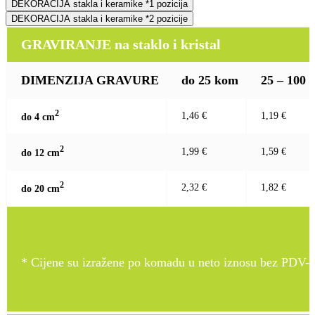
DEKORACIJA stakla i keramike *1 pozicija
DEKORACIJA stakla i keramike *2 pozicije
GRAVIRANJE na staklo i kristal
DIMENZIJA GRAVURE
do 25 kom
25 – 100
2
1,46 €
1,19 €
do 4 c
m
2
1,99 €
1,59 €
do 12 c
m
2
2,32 €
1,82 €
do 20 c
m
* Cijene su izražene po komadu u neto iznosu bez PDV-a