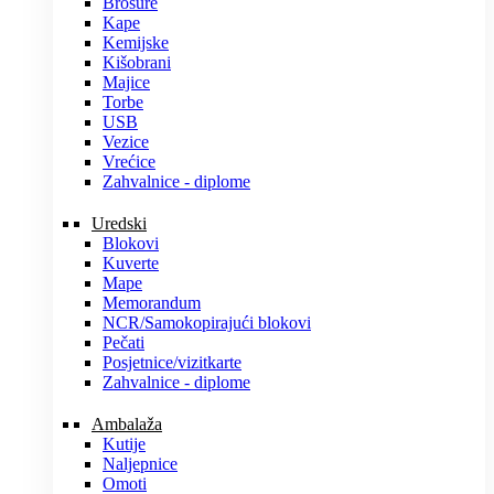
Brošure
Kape
Kemijske
Kišobrani
Majice
Torbe
USB
Vezice
Vrećice
Zahvalnice - diplome
Uredski
Blokovi
Kuverte
Mape
Memorandum
NCR/Samokopirajući blokovi
Pečati
Posjetnice/vizitkarte
Zahvalnice - diplome
Ambalaža
Kutije
Naljepnice
Omoti