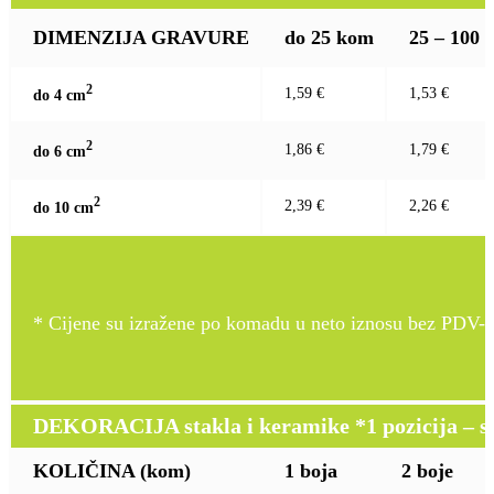
DIMENZIJA GRAVURE
do 25 kom
25 – 100
2
1,59 €
1,53 €
do 4 c
m
2
1,86 €
1,79 €
do 6 c
m
2
2,39 €
2,26 €
do 10 c
m
* Cijene su izražene po komadu u neto iznosu bez PDV-a
DEKORACIJA stakla i keramike *1 pozicija – sito
KOLIČINA (kom)
1 boja
2 boje