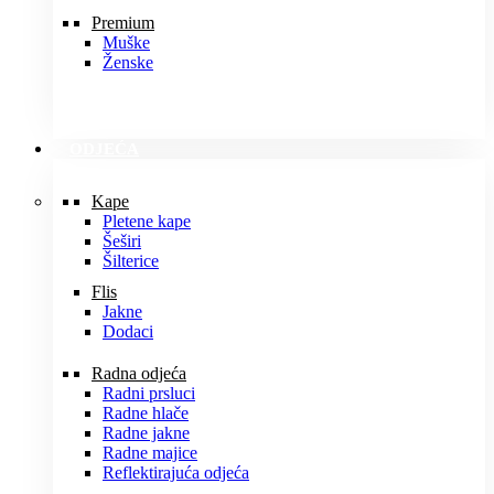
Premium
Muške
Ženske
ODJEĆA
Kape
Pletene kape
Šeširi
Šilterice
Flis
Jakne
Dodaci
Radna odjeća
Radni prsluci
Radne hlače
Radne jakne
Radne majice
Reflektirajuća odjeća