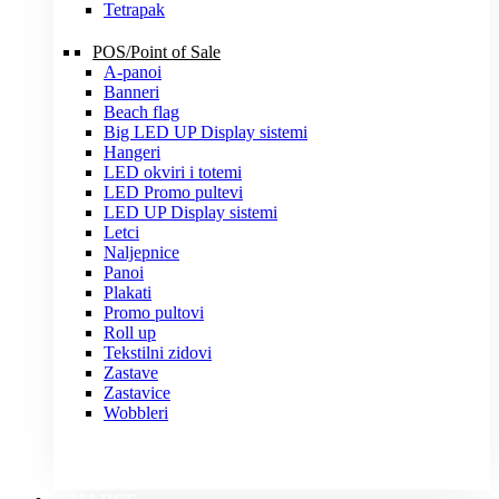
Tetrapak
POS/Point of Sale
A-panoi
Banneri
Beach flag
Big LED UP Display sistemi
Hangeri
LED okviri i totemi
LED Promo pultevi
LED UP Display sistemi
Letci
Naljepnice
Panoi
Plakati
Promo pultovi
Roll up
Tekstilni zidovi
Zastave
Zastavice
Wobbleri