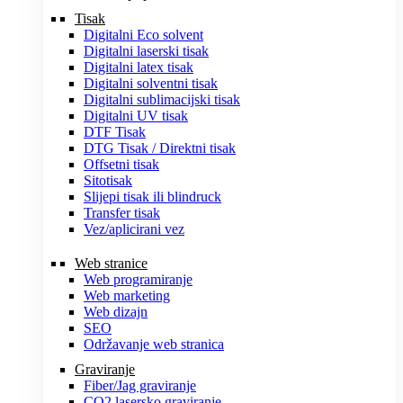
Tisak
Digitalni Eco solvent
Digitalni laserski tisak
Digitalni latex tisak
Digitalni solventni tisak
Digitalni sublimacijski tisak
Digitalni UV tisak
DTF Tisak
DTG Tisak / Direktni tisak
Offsetni tisak
Sitotisak
Slijepi tisak ili blindruck
Transfer tisak
Vez/aplicirani vez
Web stranice
Web programiranje
Web marketing
Web dizajn
SEO
Održavanje web stranica
Graviranje
Fiber/Jag graviranje
CO2 lasersko graviranje