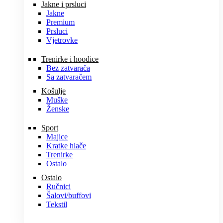
Jakne i prsluci
Jakne
Premium
Prsluci
Vjetrovke
Trenirke i hoodice
Bez zatvarača
Sa zatvaračem
Košulje
Muške
Ženske
Sport
Majice
Kratke hlače
Trenirke
Ostalo
Ostalo
Ručnici
Šalovi/buffovi
Tekstil