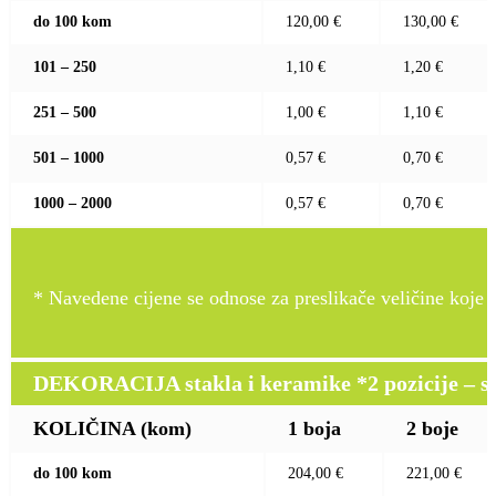
do 100 kom
120,00 €
130,00 €
101 – 250
1,10 €
1,20 €
251 – 500
1,00 €
1,10 €
501 – 1000
0,57 €
0,70 €
1000 – 2000
0,57 €
0,70 €
* Navedene cijene se odnose za preslikače veličine koje pr
DEKORACIJA stakla i keramike *2 pozicije – sito 
KOLIČINA (kom)
1 boja
2 boje
do 100 kom
204,00 €
221,00 €