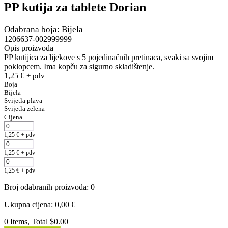
PP kutija za tablete Dorian
Odabrana boja: Bijela
1206637-002999999
Opis proizvoda
PP kutijica za lijekove s 5 pojedinačnih pretinaca, svaki sa svojim
poklopcem. Ima kopču za sigurno skladištenje.
1,25
€
+ pdv
Boja
Bijela
Svijetla plava
Svijetla zelena
Cijena
1,25
€
+ pdv
1,25
€
+ pdv
1,25
€
+ pdv
Broj odabranih proizvoda
:
0
Ukupna cijena
:
0,00
€
0 Items, Total $0.00