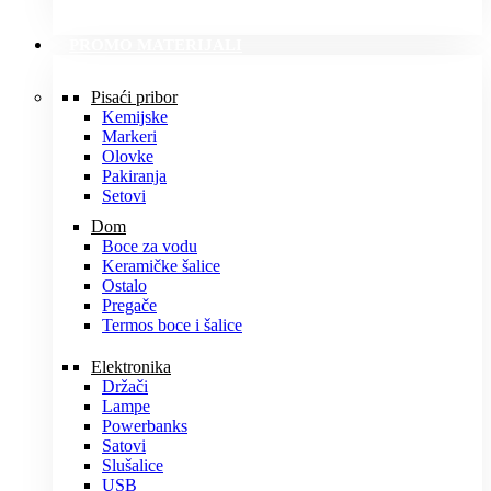
PROMO MATERIJALI
Pisaći pribor
Kemijske
Markeri
Olovke
Pakiranja
Setovi
Dom
Boce za vodu
Keramičke šalice
Ostalo
Pregače
Termos boce i šalice
Elektronika
Držači
Lampe
Powerbanks
Satovi
Slušalice
USB