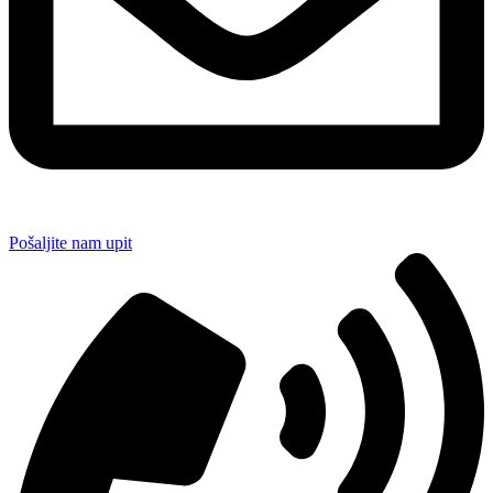
Pošaljite nam upit