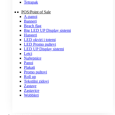
Tetrapak
POS/Point of Sale
A-panoi
Banneri
Beach flag
Big LED UP Display sistemi
Hangeri
LED okviri i totemi
LED Promo pultevi
LED UP Display sistemi
Letci
Naljepnice
Panoi
Plakati
Promo pultovi
Roll up
Tekstilni zidovi
Zastave
Zastavice
Wobbleri