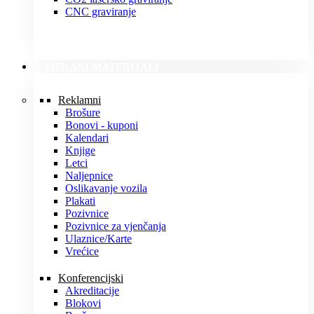
CNC graviranje
TISKANI MATERIJALI
Reklamni
Brošure
Bonovi - kuponi
Kalendari
Knjige
Letci
Naljepnice
Oslikavanje vozila
Plakati
Pozivnice
Pozivnice za vjenčanja
Ulaznice/Karte
Vrećice
Konferencijski
Akreditacije
Blokovi