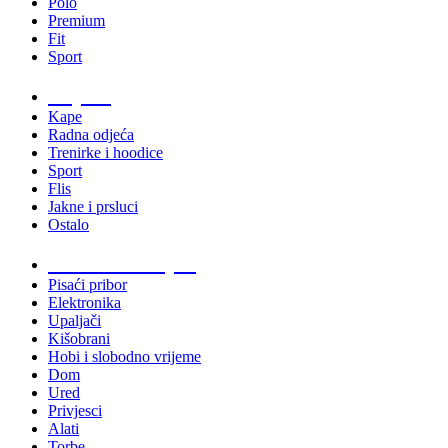
Polo
Premium
Fit
Sport
Odjeća
Kape
Radna odjeća
Trenirke i hoodice
Sport
Flis
Jakne i prsluci
Ostalo
Promo materijali
Pisaći pribor
Elektronika
Upaljači
Kišobrani
Hobi i slobodno vrijeme
Dom
Ured
Privjesci
Alati
Torbe