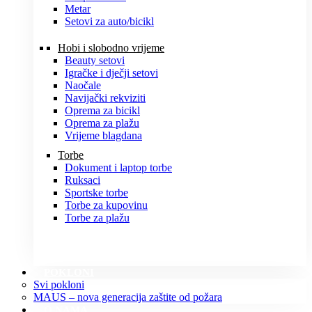
Metar
Setovi za auto/bicikl
Hobi i slobodno vrijeme
Beauty setovi
Igračke i dječji setovi
Naočale
Navijački rekviziti
Oprema za bicikl
Oprema za plažu
Vrijeme blagdana
Torbe
Dokument i laptop torbe
Ruksaci
Sportske torbe
Torbe za kupovinu
Torbe za plažu
POKLONI
Svi pokloni
MAUS – nova generacija zaštite od požara
O NAMA