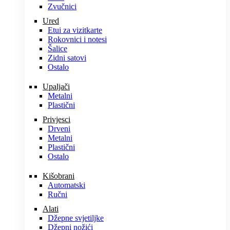
Zvučnici
Ured
Etui za vizitkarte
Rokovnici i notesi
Šalice
Zidni satovi
Ostalo
Upaljači
Metalni
Plastični
Privjesci
Drveni
Metalni
Plastični
Ostalo
Kišobrani
Automatski
Ručni
Alati
Džepne svjetiljke
Džepni nožići