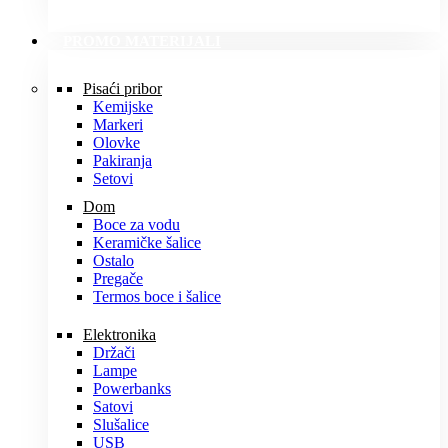
PROMO MATERIJALI
Pisaći pribor
Kemijske
Markeri
Olovke
Pakiranja
Setovi
Dom
Boce za vodu
Keramičke šalice
Ostalo
Pregače
Termos boce i šalice
Elektronika
Držači
Lampe
Powerbanks
Satovi
Slušalice
USB