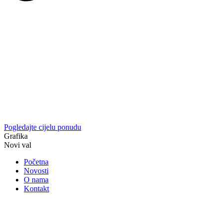
Pogledajte cijelu ponudu
Grafika
Novi val
Početna
Novosti
O nama
Kontakt