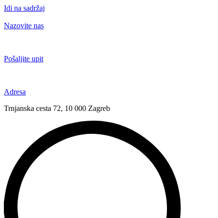
Idi na sadržaj
Nazovite nas
+385 91 6673 789
Pošaljite upit
novival@novival.hr
Adresa
Trnjanska cesta 72, 10 000 Zagreb