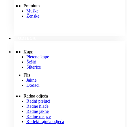
Premium
Muške
Ženske
ODJEĆA
Kape
Pletene kape
Šeširi
Šilterice
Flis
Jakne
Dodaci
Radna odjeća
Radni prsluci
Radne hlače
Radne jakne
Radne majice
Reflektirajuća odjeća