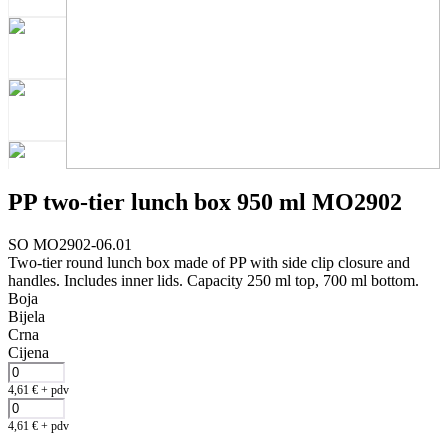
PP two-tier lunch box 950 ml MO2902
SO MO2902-06.01
Two-tier round lunch box made of PP with side clip closure and
handles. Includes inner lids. Capacity 250 ml top, 700 ml bottom.
Boja
Bijela
Crna
Cijena
4,61
€
+ pdv
4,61
€
+ pdv