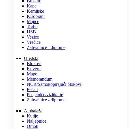
Brošure
Kape
Kemijske
Kišobrani
Majice
Torbe
USB
Vezice
Vrećice
Zahvalnice - diplome
Uredski
Blokovi
Kuverte
Mape
Memorandum
NCR/Samokopirajući blokovi
Pečati
Posjetnice/vizitkarte
Zahvalnice - diplome
Ambalaža
Kutije
Naljepnice
Omoti