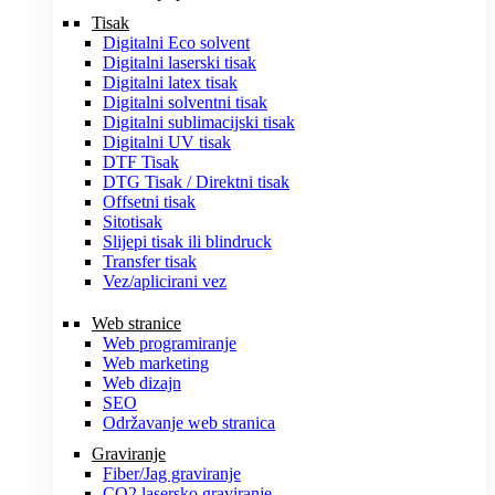
Tisak
Digitalni Eco solvent
Digitalni laserski tisak
Digitalni latex tisak
Digitalni solventni tisak
Digitalni sublimacijski tisak
Digitalni UV tisak
DTF Tisak
DTG Tisak / Direktni tisak
Offsetni tisak
Sitotisak
Slijepi tisak ili blindruck
Transfer tisak
Vez/aplicirani vez
Web stranice
Web programiranje
Web marketing
Web dizajn
SEO
Održavanje web stranica
Graviranje
Fiber/Jag graviranje
CO2 lasersko graviranje