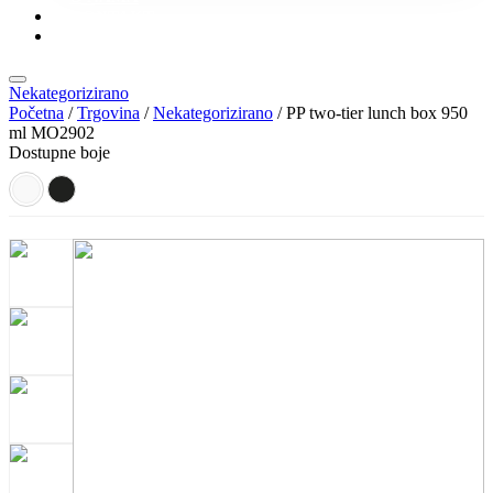
KONTAKT
KATALOZI
Nekategorizirano
Početna
/
Trgovina
/
Nekategorizirano
/ PP two-tier lunch box 950
ml MO2902
Dostupne boje