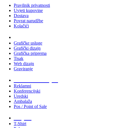
Pravilnik privatnosti
Uvjeti kupovine
Dostava
Povrat narudžbe
Kolačići
Usluge
Grafičke usluge
Grafički dizajn
Grafička priprema
Tisak
Web dizajn
Graviranje
Tiskani materijali
Reklamni
Konferencijski
Uredski
Ambalaža
Pos / Point of Sale
Majice
T-Shirt