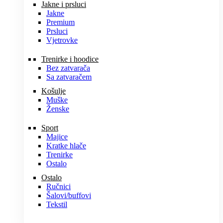
Jakne i prsluci
Jakne
Premium
Prsluci
Vjetrovke
Trenirke i hoodice
Bez zatvarača
Sa zatvaračem
Košulje
Muške
Ženske
Sport
Majice
Kratke hlače
Trenirke
Ostalo
Ostalo
Ručnici
Šalovi/buffovi
Tekstil