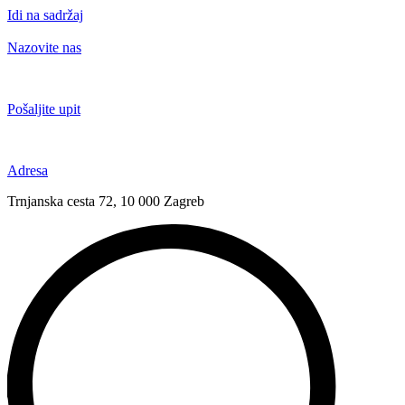
Idi na sadržaj
Nazovite nas
+385 91 6673 789
Pošaljite upit
novival@novival.hr
Adresa
Trnjanska cesta 72, 10 000 Zagreb