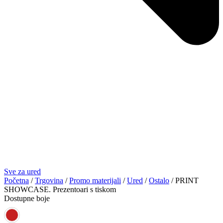
Sve za ured
Početna
/
Trgovina
/
Promo materijali
/
Ured
/
Ostalo
/ PRINT
SHOWCASE. Prezentoari s tiskom
Dostupne boje