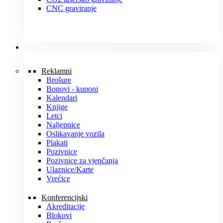
CNC graviranje
TISKANI MATERIJALI
Reklamni
Brošure
Bonovi - kuponi
Kalendari
Knjige
Letci
Naljepnice
Oslikavanje vozila
Plakati
Pozivnice
Pozivnice za vjenčanja
Ulaznice/Karte
Vrećice
Konferencijski
Akreditacije
Blokovi