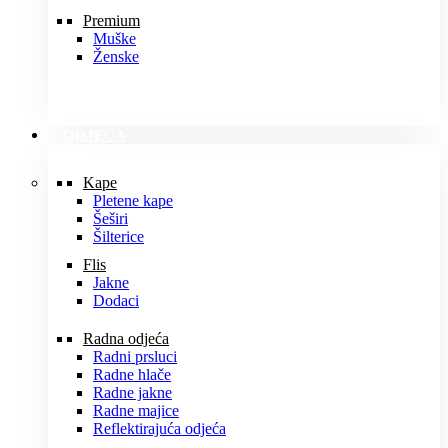
Premium
Muške
Ženske
ODJEĆA
Kape
Pletene kape
Šeširi
Šilterice
Flis
Jakne
Dodaci
Radna odjeća
Radni prsluci
Radne hlače
Radne jakne
Radne majice
Reflektirajuća odjeća