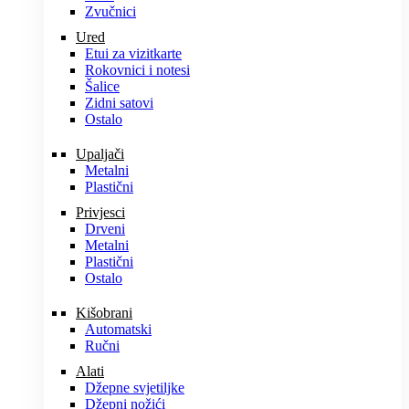
Zvučnici
Ured
Etui za vizitkarte
Rokovnici i notesi
Šalice
Zidni satovi
Ostalo
Upaljači
Metalni
Plastični
Privjesci
Drveni
Metalni
Plastični
Ostalo
Kišobrani
Automatski
Ručni
Alati
Džepne svjetiljke
Džepni nožići