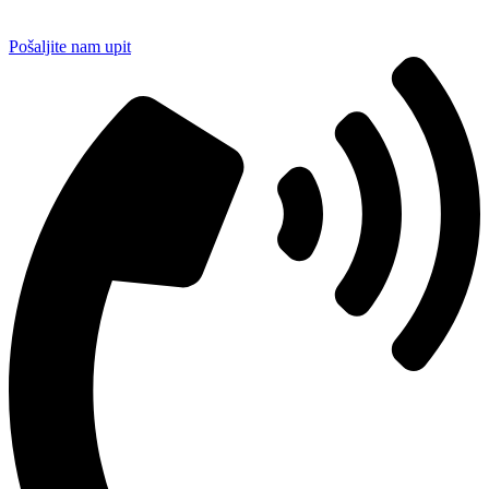
Pošaljite nam upit