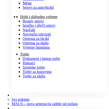
Metar
Setovi za auto/bicikl
Hobi i slobodno vrijeme
Beauty setovi
Igračke i dječji setovi
Naočale
Navijački rekviziti
Oprema za bicikl
Oprema za plažu
Vrijeme blagdana
Torbe
Dokument i laptop torbe
Ruksaci
Sportske torbe
Torbe za kupovinu
Torbe za plažu
POKLONI
Svi pokloni
MAUS – nova generacija zaštite od požara
O NAMA