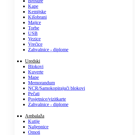
Brošure
Kape
Kemijske
Kišobrani
Majice
Torbe
USB
Vezice
Vrećice
Zahvalnice - diplome
Uredski
Blokovi
Kuverte
Mape
Memorandum
NCR/Samokopirajući blokovi
Pečati
Posjetnice/vizitkarte
Zahvalnice - diplome
Ambalaža
Kutije
Naljepnice
Omoti