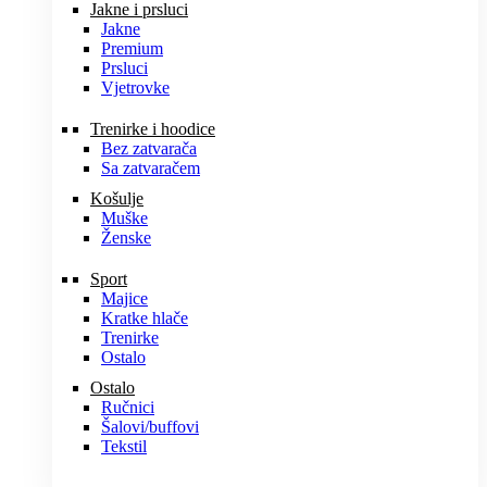
Jakne i prsluci
Jakne
Premium
Prsluci
Vjetrovke
Trenirke i hoodice
Bez zatvarača
Sa zatvaračem
Košulje
Muške
Ženske
Sport
Majice
Kratke hlače
Trenirke
Ostalo
Ostalo
Ručnici
Šalovi/buffovi
Tekstil