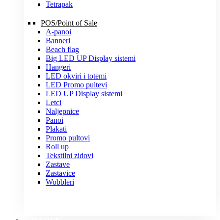
Tetrapak
POS/Point of Sale
A-panoi
Banneri
Beach flag
Big LED UP Display sistemi
Hangeri
LED okviri i totemi
LED Promo pultevi
LED UP Display sistemi
Letci
Naljepnice
Panoi
Plakati
Promo pultovi
Roll up
Tekstilni zidovi
Zastave
Zastavice
Wobbleri