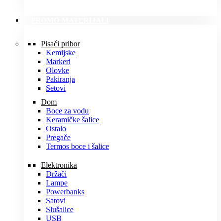
PROMO MATERIJALI
Pisaći pribor
Kemijske
Markeri
Olovke
Pakiranja
Setovi
Dom
Boce za vodu
Keramičke šalice
Ostalo
Pregače
Termos boce i šalice
Elektronika
Držači
Lampe
Powerbanks
Satovi
Slušalice
USB