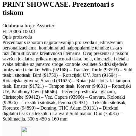
PRINT SHOWCASE. Prezentoari s
tiskom
Odabrana boja: Assorted
HI 70006-100.01
Opis proizvoda
Prezentoar s izborom najprodavanijih proizvoda s jedinstvenim
personalizacijama, kombinirajući najpopularnije tehnike tiska s
različitim stilovima kreativnosti i temama. Ovaj prezentar s tiskom
savršen je alat za prikaz mogućnosti tiska, boja, dimenzija i detalja
svake tehnike uz jamstvo stroge kontrole kvalitete.Sadrži sljedeće
proizvode i tehnike: Wiltz (92168) – Transfer, Tordo (93593) – Suhi
tisak i sitotisak, Bird (91750) – Rotacijski UV, Joan (91694) –
Rotacijska gravura, Straced (91625) – Rotacijski sitotisak i tampon
tisak, Ernster (91721) – Tampon tisak, Korver (94631) – Rotacijski
UV, Panthony Own (94046) – Pečenje preslikača i glazura,
Christophe (99412) – Vez, Capers (93966) – Gravura, Kolonaki
(92826) – Tekstilni sitotisak, Pemba (92931) – Tekstilni sitotisak,
Florence (94899) – Doming, THC Adam (30131) – Direktni
digitalni tisak na tekstilu i Lanyard Sublimation Duo (75035) –
Sublimacija. 300 x 450 x 160 mm