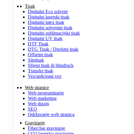
Tisak
Digitalni Eco solvent
Digitalni laserski tisak
Digitalni latex tisak
Digitalni solventni tisak
Digitalni sublimacijski tisak
Digitalni UV tisak
DTF Tisak
DTG Tisak / Direktni tisak
Offsetni tisak
Sitotisak
Slijepi tisak ili blindruck
Transfer tisak
Vez/aplicirani vez
Web stranice
Web programiranje
Web marketing
Web dizajn
SEO
Održavanje web stranica
Graviranje
Fiber/Jag graviranje
CO2 lasersko graviranje