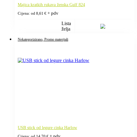
Majica kratkih rukava ženska Gulf 824
+ pdv
Cijena: od
8,61
€
Lista
želja
Nekategorizirano
, Promo materijali
USB stick od legure cinka Harlow
+ pdv
Cijena: od
14,70
€