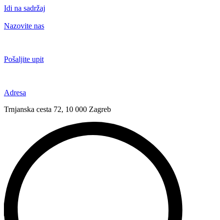
Idi na sadržaj
Nazovite nas
+385 91 6673 789
Pošaljite upit
novival@novival.hr
Adresa
Trnjanska cesta 72, 10 000 Zagreb