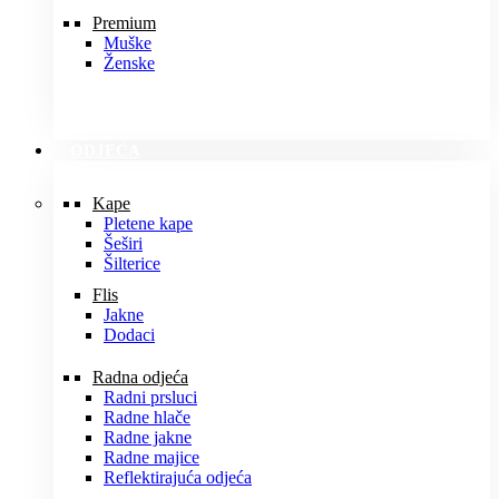
Premium
Muške
Ženske
ODJEĆA
Kape
Pletene kape
Šeširi
Šilterice
Flis
Jakne
Dodaci
Radna odjeća
Radni prsluci
Radne hlače
Radne jakne
Radne majice
Reflektirajuća odjeća