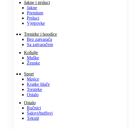
Jakne i prsluci
Jakne
Premium
Prsluci
Vjetrovke
Trenirke i hoodice
Bez zatvarača
Sa zatvaračem
Košulje
Muške
Ženske
Sport
Majice
Kratke hlače
Trenirke
Ostalo
Ostalo
Ručnici
Šalovi/buffovi
Tekstil