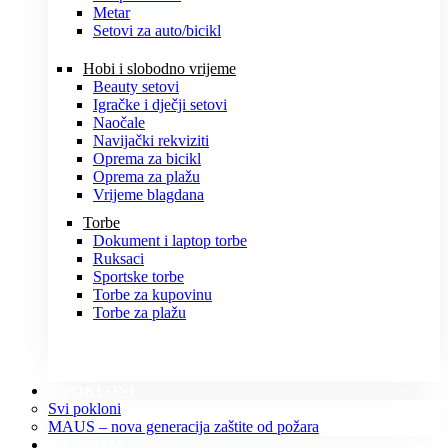
Metar
Setovi za auto/bicikl
Hobi i slobodno vrijeme
Beauty setovi
Igračke i dječji setovi
Naočale
Navijački rekviziti
Oprema za bicikl
Oprema za plažu
Vrijeme blagdana
Torbe
Dokument i laptop torbe
Ruksaci
Sportske torbe
Torbe za kupovinu
Torbe za plažu
POKLONI
Svi pokloni
MAUS – nova generacija zaštite od požara
O NAMA