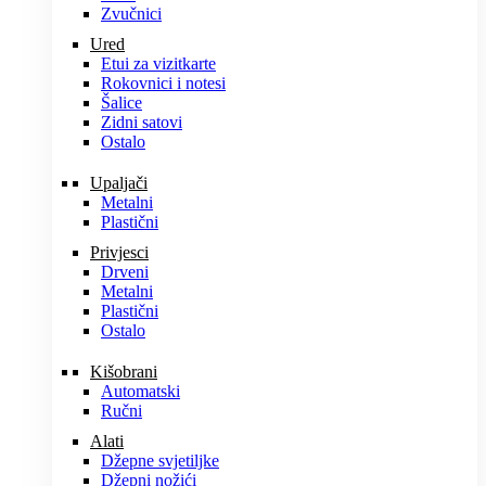
Zvučnici
Ured
Etui za vizitkarte
Rokovnici i notesi
Šalice
Zidni satovi
Ostalo
Upaljači
Metalni
Plastični
Privjesci
Drveni
Metalni
Plastični
Ostalo
Kišobrani
Automatski
Ručni
Alati
Džepne svjetiljke
Džepni nožići