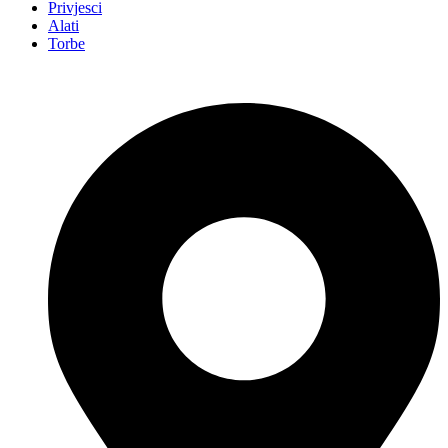
Privjesci
Alati
Torbe