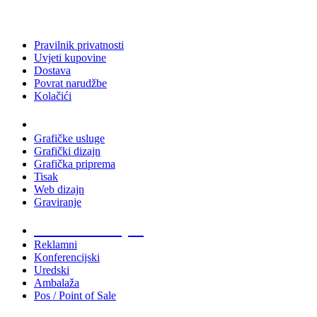
Pravilnik privatnosti
Uvjeti kupovine
Dostava
Povrat narudžbe
Kolačići
Usluge
Grafičke usluge
Grafički dizajn
Grafička priprema
Tisak
Web dizajn
Graviranje
Tiskani materijali
Reklamni
Konferencijski
Uredski
Ambalaža
Pos / Point of Sale