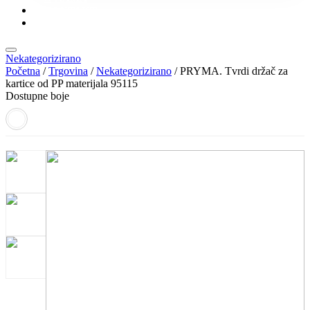
KONTAKT
KATALOZI
Nekategorizirano
Početna
/
Trgovina
/
Nekategorizirano
/ PRYMA. Tvrdi držač za
kartice od PP materijala 95115
Dostupne boje