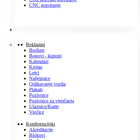
CNC graviranje
TISKANI MATERIJALI
Reklamni
Brošure
Bonovi - kuponi
Kalendari
Knjige
Letci
Naljepnice
Oslikavanje vozila
Plakati
Pozivnice
Pozivnice za vjenčanja
Ulaznice/Karte
Vrećice
Konferencijski
Akreditacije
Blokovi