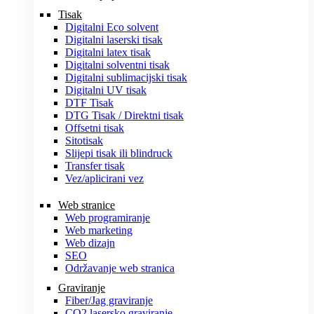
Tisak
Digitalni Eco solvent
Digitalni laserski tisak
Digitalni latex tisak
Digitalni solventni tisak
Digitalni sublimacijski tisak
Digitalni UV tisak
DTF Tisak
DTG Tisak / Direktni tisak
Offsetni tisak
Sitotisak
Slijepi tisak ili blindruck
Transfer tisak
Vez/aplicirani vez
Web stranice
Web programiranje
Web marketing
Web dizajn
SEO
Održavanje web stranica
Graviranje
Fiber/Jag graviranje
CO2 lasersko graviranje