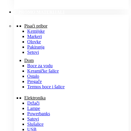
PROMO MATERIJALI
Pisaći pribor
Kemijske
Markeri
Olovke
Pakiranja
Setovi
Dom
Boce za vodu
Keramičke šalice
Ostalo
Pregače
Termos boce i šalice
Elektronika
Držači
Lampe
Powerbanks
Satovi
Slušalice
USB