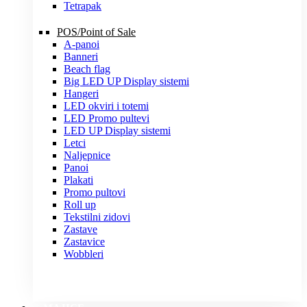
Tetrapak
POS/Point of Sale
A-panoi
Banneri
Beach flag
Big LED UP Display sistemi
Hangeri
LED okviri i totemi
LED Promo pultevi
LED UP Display sistemi
Letci
Naljepnice
Panoi
Plakati
Promo pultovi
Roll up
Tekstilni zidovi
Zastave
Zastavice
Wobbleri