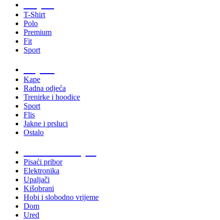
Majice
T-Shirt
Polo
Premium
Fit
Sport
Odjeća
Kape
Radna odjeća
Trenirke i hoodice
Sport
Flis
Jakne i prsluci
Ostalo
Promo materijali
Pisaći pribor
Elektronika
Upaljači
Kišobrani
Hobi i slobodno vrijeme
Dom
Ured