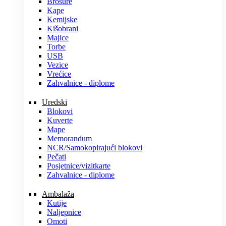
Brošure
Kape
Kemijske
Kišobrani
Majice
Torbe
USB
Vezice
Vrećice
Zahvalnice - diplome
Uredski
Blokovi
Kuverte
Mape
Memorandum
NCR/Samokopirajući blokovi
Pečati
Posjetnice/vizitkarte
Zahvalnice - diplome
Ambalaža
Kutije
Naljepnice
Omoti