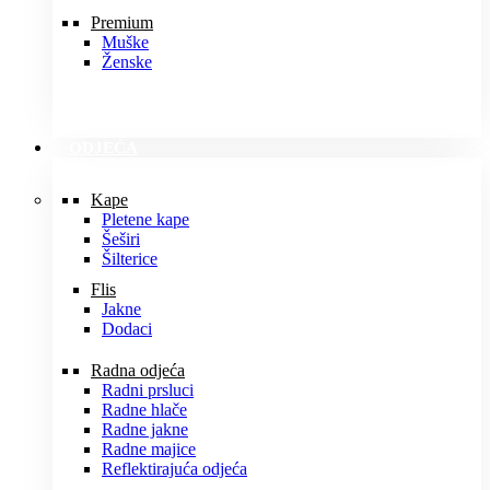
Premium
Muške
Ženske
ODJEĆA
Kape
Pletene kape
Šeširi
Šilterice
Flis
Jakne
Dodaci
Radna odjeća
Radni prsluci
Radne hlače
Radne jakne
Radne majice
Reflektirajuća odjeća