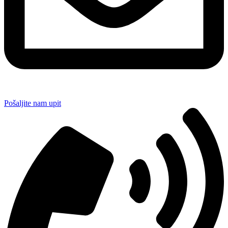
Pošaljite nam upit