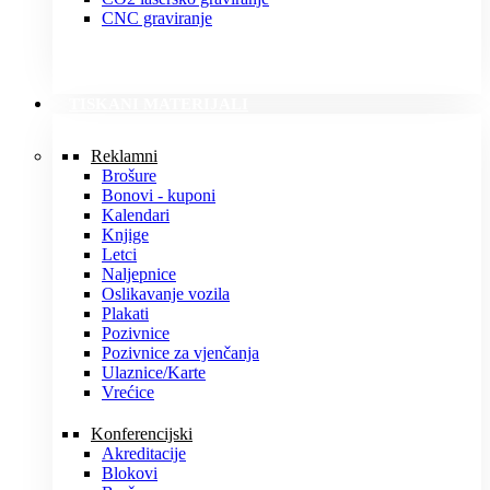
CNC graviranje
TISKANI MATERIJALI
Reklamni
Brošure
Bonovi - kuponi
Kalendari
Knjige
Letci
Naljepnice
Oslikavanje vozila
Plakati
Pozivnice
Pozivnice za vjenčanja
Ulaznice/Karte
Vrećice
Konferencijski
Akreditacije
Blokovi