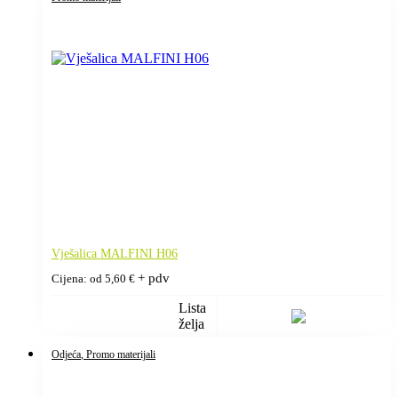
Vješalica MALFINI H06
+ pdv
Cijena: od
5,60
€
Lista
želja
Odjeća
, Promo materijali