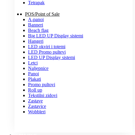
Tetrapak
POS/Point of Sale
A-panoi
Banneri
Beach flag
Big LED UP Display sistemi
Hangeri
LED okviri i totemi
LED Promo pultevi
LED UP Display sistemi
Letci
Naljepnice
Panoi
Plakati
Promo pultovi
Roll up
Tekstilni zidovi
Zastave
Zastavice
Wobbleri