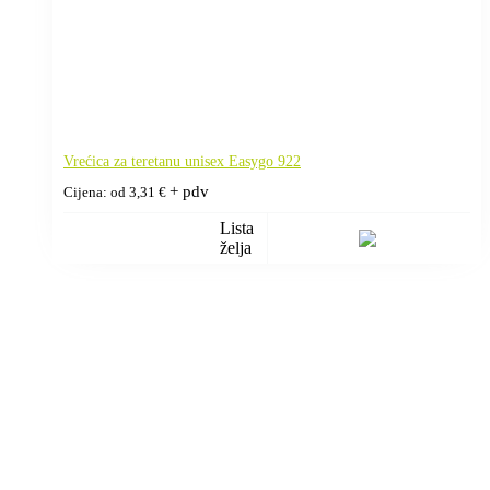
Vrećica za teretanu unisex Easygo 922
+ pdv
Cijena: od
3,31
€
Lista
želja