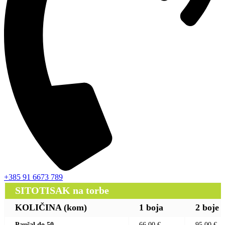
+385 91 6673 789
SITOTISAK na torbe
KOLIČINA (kom)
1 boja
2 boje
Paušal do 50
66,00 €
95,00 €