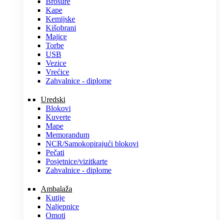
Brošure
Kape
Kemijske
Kišobrani
Majice
Torbe
USB
Vezice
Vrećice
Zahvalnice - diplome
Uredski
Blokovi
Kuverte
Mape
Memorandum
NCR/Samokopirajući blokovi
Pečati
Posjetnice/vizitkarte
Zahvalnice - diplome
Ambalaža
Kutije
Naljepnice
Omoti