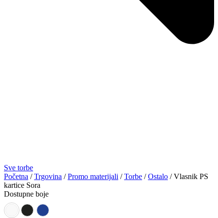
Sve torbe
Početna
/
Trgovina
/
Promo materijali
/
Torbe
/
Ostalo
/ Vlasnik PS
kartice Sora
Dostupne boje