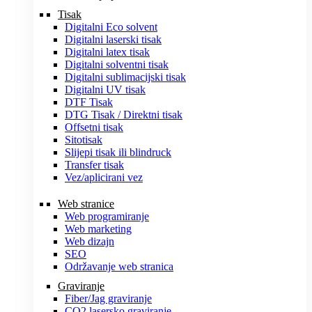
Tisak
Digitalni Eco solvent
Digitalni laserski tisak
Digitalni latex tisak
Digitalni solventni tisak
Digitalni sublimacijski tisak
Digitalni UV tisak
DTF Tisak
DTG Tisak / Direktni tisak
Offsetni tisak
Sitotisak
Slijepi tisak ili blindruck
Transfer tisak
Vez/aplicirani vez
Web stranice
Web programiranje
Web marketing
Web dizajn
SEO
Održavanje web stranica
Graviranje
Fiber/Jag graviranje
CO2 lasersko graviranje