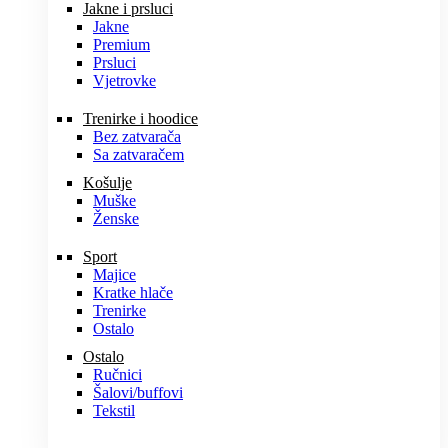
Jakne i prsluci
Jakne
Premium
Prsluci
Vjetrovke
Trenirke i hoodice
Bez zatvarača
Sa zatvaračem
Košulje
Muške
Ženske
Sport
Majice
Kratke hlače
Trenirke
Ostalo
Ostalo
Ručnici
Šalovi/buffovi
Tekstil