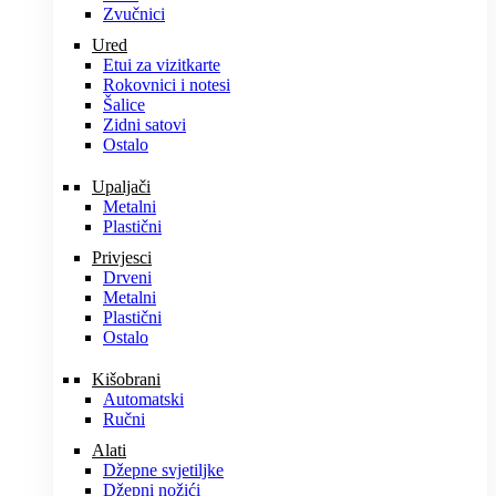
Zvučnici
Ured
Etui za vizitkarte
Rokovnici i notesi
Šalice
Zidni satovi
Ostalo
Upaljači
Metalni
Plastični
Privjesci
Drveni
Metalni
Plastični
Ostalo
Kišobrani
Automatski
Ručni
Alati
Džepne svjetiljke
Džepni nožići