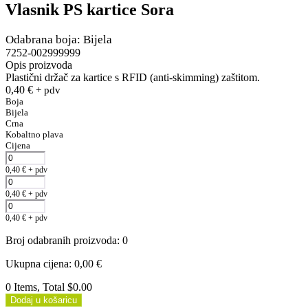
Vlasnik PS kartice Sora
Odabrana boja: Bijela
7252-002999999
Opis proizvoda
Plastični držač za kartice s RFID (anti-skimming) zaštitom.
0,40
€
+ pdv
Boja
Bijela
Crna
Kobaltno plava
Cijena
0,40
€
+ pdv
0,40
€
+ pdv
0,40
€
+ pdv
Broj odabranih proizvoda
:
0
Ukupna cijena
:
0,00
€
0 Items, Total $0.00
Dodaj u košaricu