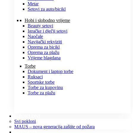
Metar
Setovi za auto/bicikl
Hobi i slobodno vrijeme
Beauty setovi
Igračke i dječji setovi
Naočale
Navijački rekviziti
Oprema za bicikl
Oprema za plažu
Vrijeme blagdana
Torbe
Dokument i laptop torbe
Ruksaci
Sportske torbe
Torbe za kupovinu
Torbe za plažu
POKLONI
Svi pokloni
MAUS – nova generacija zaštite od požara
O NAMA