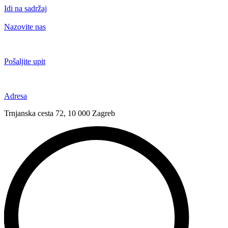
Idi na sadržaj
Nazovite nas
+385 91 6673 789
Pošaljite upit
novival@novival.hr
Adresa
Trnjanska cesta 72, 10 000 Zagreb