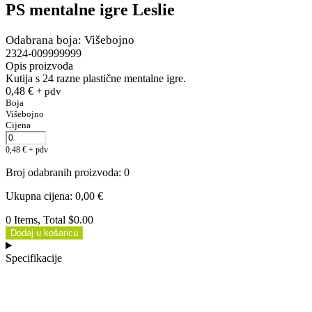
PS mentalne igre Leslie
Odabrana boja: Višebojno
2324-009999999
Opis proizvoda
Kutija s 24 razne plastične mentalne igre.
0,48
€
+ pdv
Boja
Višebojno
Cijena
0,48
€
+ pdv
Broj odabranih proizvoda
:
0
Ukupna cijena
:
0,00
€
0 Items, Total $0.00
Dodaj u košaricu
Specifikacije