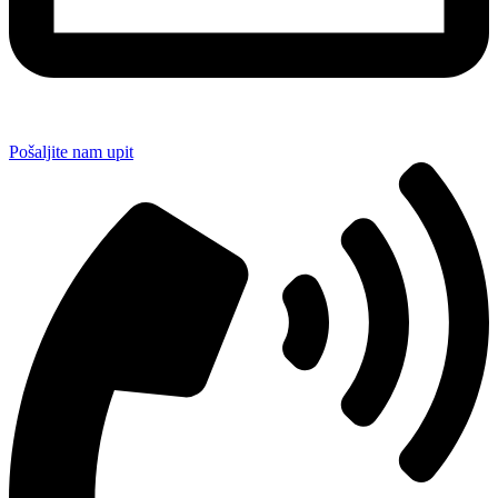
Pošaljite nam upit