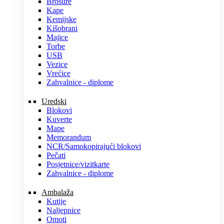
Brošure
Kape
Kemijske
Kišobrani
Majice
Torbe
USB
Vezice
Vrećice
Zahvalnice - diplome
Uredski
Blokovi
Kuverte
Mape
Memorandum
NCR/Samokopirajući blokovi
Pečati
Posjetnice/vizitkarte
Zahvalnice - diplome
Ambalaža
Kutije
Naljepnice
Omoti