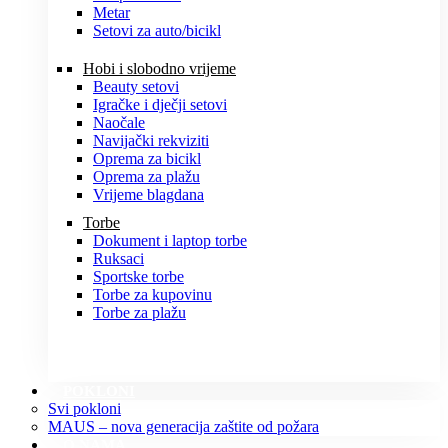
Metar
Setovi za auto/bicikl
Hobi i slobodno vrijeme
Beauty setovi
Igračke i dječji setovi
Naočale
Navijački rekviziti
Oprema za bicikl
Oprema za plažu
Vrijeme blagdana
Torbe
Dokument i laptop torbe
Ruksaci
Sportske torbe
Torbe za kupovinu
Torbe za plažu
POKLONI
Svi pokloni
MAUS – nova generacija zaštite od požara
O NAMA