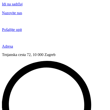
Idi na sadržaj
Nazovite nas
+385 91 6673 789
Pošaljite upit
novival@novival.hr
Adresa
Trnjanska cesta 72, 10 000 Zagreb