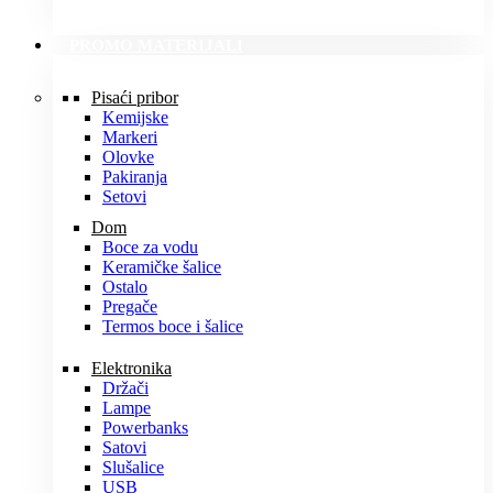
PROMO MATERIJALI
Pisaći pribor
Kemijske
Markeri
Olovke
Pakiranja
Setovi
Dom
Boce za vodu
Keramičke šalice
Ostalo
Pregače
Termos boce i šalice
Elektronika
Držači
Lampe
Powerbanks
Satovi
Slušalice
USB