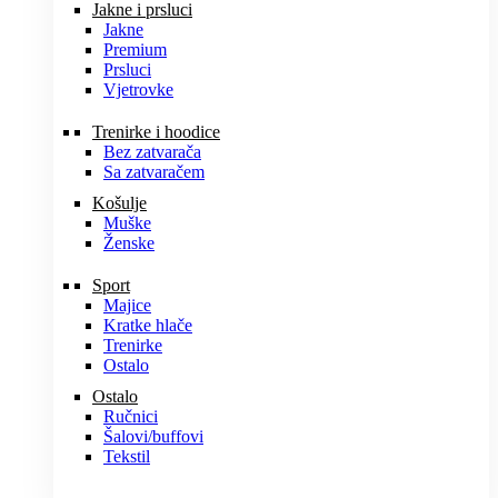
Jakne i prsluci
Jakne
Premium
Prsluci
Vjetrovke
Trenirke i hoodice
Bez zatvarača
Sa zatvaračem
Košulje
Muške
Ženske
Sport
Majice
Kratke hlače
Trenirke
Ostalo
Ostalo
Ručnici
Šalovi/buffovi
Tekstil