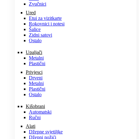
Zvučnici
Ured
Etui za vizitkarte
Rokovnici i notesi
Šalice
Zidni satovi
Ostalo
Upaljači
Metalni
Plastični
Privjesci
Drveni
Metalni
Plastični
Ostalo
Kišobrani
Automatski
Ručni
Alati
Džepne svjetiljke
Džepni nožići