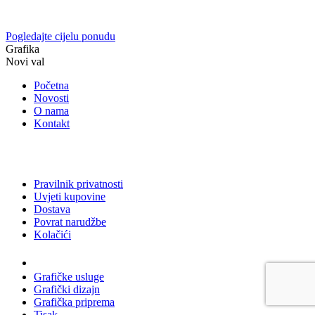
Pogledajte cijelu ponudu
Grafika
Novi val
Početna
Novosti
O nama
Kontakt
Pravilnik privatnosti
Uvjeti kupovine
Dostava
Povrat narudžbe
Kolačići
Usluge
Grafičke usluge
Grafički dizajn
Grafička priprema
Tisak