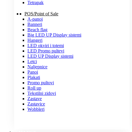
Tetrapak
POS/Point of Sale
A-panoi
Banneri
Beach flag
Big LED UP Display sistemi
Hangeri
LED okviri i totemi
LED Promo pultevi
LED UP Display sistemi
Letci
Naljepnice
Panoi
Plakati
Promo pultovi
Roll up
Tekstilni zidovi
Zastave
Zastavice
Wobbleri