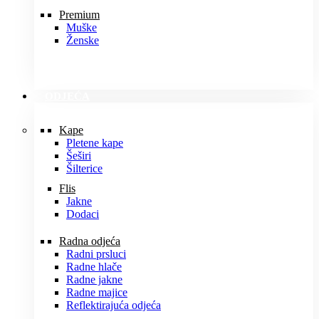
Premium
Muške
Ženske
ODJEĆA
Kape
Pletene kape
Šeširi
Šilterice
Flis
Jakne
Dodaci
Radna odjeća
Radni prsluci
Radne hlače
Radne jakne
Radne majice
Reflektirajuća odjeća