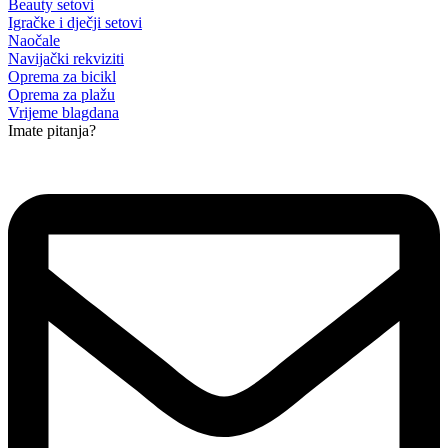
Beauty setovi
Igračke i dječji setovi
Naočale
Navijački rekviziti
Oprema za bicikl
Oprema za plažu
Vrijeme blagdana
Imate pitanja?