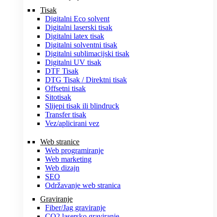
Tisak
Digitalni Eco solvent
Digitalni laserski tisak
Digitalni latex tisak
Digitalni solventni tisak
Digitalni sublimacijski tisak
Digitalni UV tisak
DTF Tisak
DTG Tisak / Direktni tisak
Offsetni tisak
Sitotisak
Slijepi tisak ili blindruck
Transfer tisak
Vez/aplicirani vez
Web stranice
Web programiranje
Web marketing
Web dizajn
SEO
Održavanje web stranica
Graviranje
Fiber/Jag graviranje
CO2 lasersko graviranje