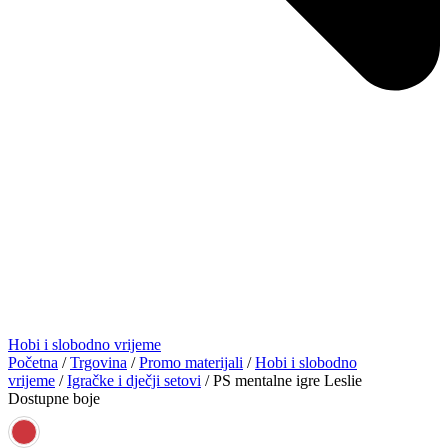
Hobi i slobodno vrijeme
Početna
/
Trgovina
/
Promo materijali
/
Hobi i slobodno
vrijeme
/
Igračke i dječji setovi
/ PS mentalne igre Leslie
Dostupne boje