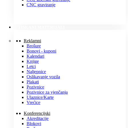
CNC graviranje
TISKANI MATERIJALI
Reklamni
Brošure
Bonovi - kuponi
Kalendari
Knjige
Letci
Naljepnice
Oslikavanje vozila
Plakati
Pozivnice
Pozivnice za vjenčanja
Ulaznice/Karte
Vrećice
Konferencijski
Akreditacije
Blokovi