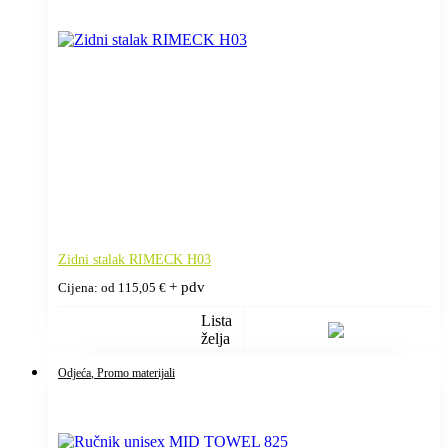
Zidni stalak RIMECK H03
+ pdv
Cijena: od
115,05
€
Lista
želja
Odjeća
, Promo materijali