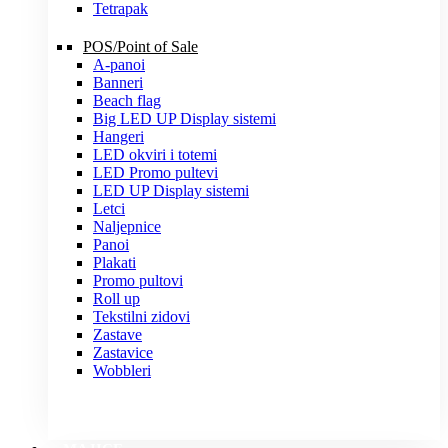
Tetrapak
POS/Point of Sale
A-panoi
Banneri
Beach flag
Big LED UP Display sistemi
Hangeri
LED okviri i totemi
LED Promo pultevi
LED UP Display sistemi
Letci
Naljepnice
Panoi
Plakati
Promo pultovi
Roll up
Tekstilni zidovi
Zastave
Zastavice
Wobbleri