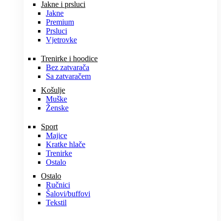
Jakne i prsluci
Jakne
Premium
Prsluci
Vjetrovke
Trenirke i hoodice
Bez zatvarača
Sa zatvaračem
Košulje
Muške
Ženske
Sport
Majice
Kratke hlače
Trenirke
Ostalo
Ostalo
Ručnici
Šalovi/buffovi
Tekstil