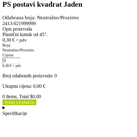
PS postavi kvadrat Jaden
Odabrana boja: Neutralno/Prozirno
2413-021999999
Opis proizvoda
Plastični kutnik od 45°.
0,30
€
+ pdv
Boja
Neutralno/Prozirno
Cijena
0,30
€
+ pdv
Broj odabranih proizvoda
:
0
Ukupna cijena
:
0,00
€
0 Items, Total $0.00
Dodaj u košaricu
Specifikacije