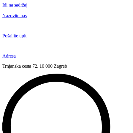
Idi na sadržaj
Nazovite nas
+385 91 6673 789
Pošaljite upit
novival@novival.hr
Adresa
Trnjanska cesta 72, 10 000 Zagreb