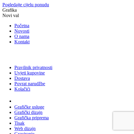
Pogledajte cijelu ponudu
Grafika
Novi val
Početna
Novosti
O nama
Kontakt
Pravilnik privatnosti
Uvjeti kupovine
Dostava
Povrat narudžbe
Kolačići
Usluge
Grafičke usluge
Grafički dizajn
Grafička priprema
Tisak
Web dizajn
Graviranje