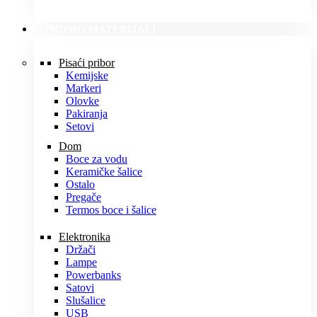
PROMO MATERIJALI
Pisaći pribor
Kemijske
Markeri
Olovke
Pakiranja
Setovi
Dom
Boce za vodu
Keramičke šalice
Ostalo
Pregače
Termos boce i šalice
Elektronika
Držači
Lampe
Powerbanks
Satovi
Slušalice
USB