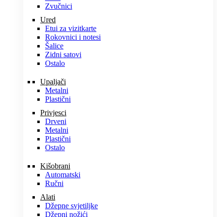
Zvučnici
Ured
Etui za vizitkarte
Rokovnici i notesi
Šalice
Zidni satovi
Ostalo
Upaljači
Metalni
Plastični
Privjesci
Drveni
Metalni
Plastični
Ostalo
Kišobrani
Automatski
Ručni
Alati
Džepne svjetiljke
Džepni nožići