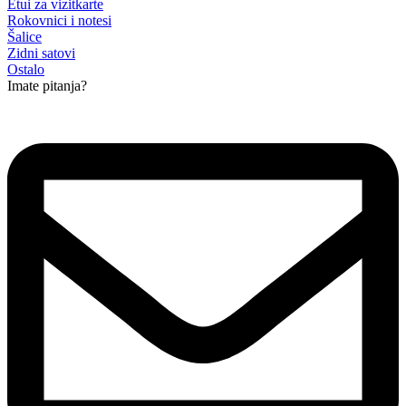
Etui za vizitkarte
Rokovnici i notesi
Šalice
Zidni satovi
Ostalo
Imate pitanja?