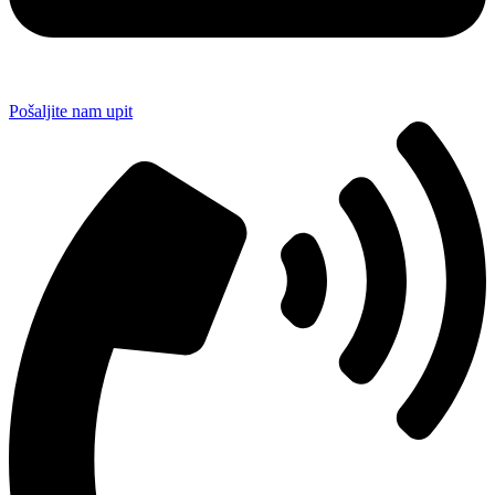
Pošaljite nam upit