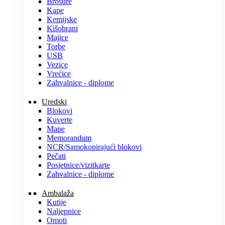
Brošure
Kape
Kemijske
Kišobrani
Majice
Torbe
USB
Vezice
Vrećice
Zahvalnice - diplome
Uredski
Blokovi
Kuverte
Mape
Memorandum
NCR/Samokopirajući blokovi
Pečati
Posjetnice/vizitkarte
Zahvalnice - diplome
Ambalaža
Kutije
Naljepnice
Omoti