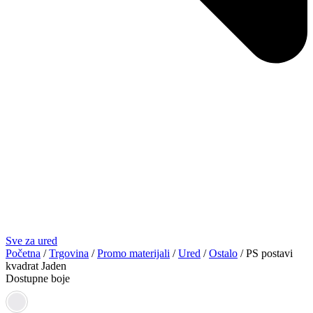
Sve za ured
Početna
/
Trgovina
/
Promo materijali
/
Ured
/
Ostalo
/ PS postavi
kvadrat Jaden
Dostupne boje