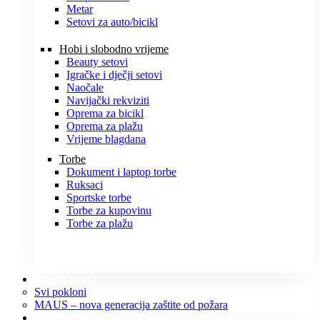
Metar
Setovi za auto/bicikl
Hobi i slobodno vrijeme
Beauty setovi
Igračke i dječji setovi
Naočale
Navijački rekviziti
Oprema za bicikl
Oprema za plažu
Vrijeme blagdana
Torbe
Dokument i laptop torbe
Ruksaci
Sportske torbe
Torbe za kupovinu
Torbe za plažu
POKLONI
Svi pokloni
MAUS – nova generacija zaštite od požara
O NAMA