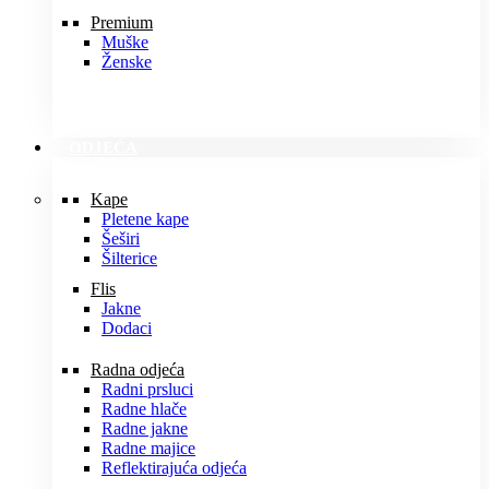
Premium
Muške
Ženske
ODJEĆA
Kape
Pletene kape
Šeširi
Šilterice
Flis
Jakne
Dodaci
Radna odjeća
Radni prsluci
Radne hlače
Radne jakne
Radne majice
Reflektirajuća odjeća