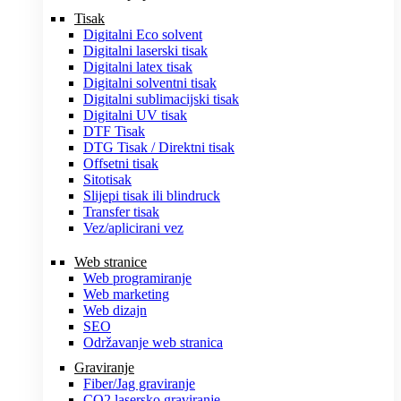
Tisak
Digitalni Eco solvent
Digitalni laserski tisak
Digitalni latex tisak
Digitalni solventni tisak
Digitalni sublimacijski tisak
Digitalni UV tisak
DTF Tisak
DTG Tisak / Direktni tisak
Offsetni tisak
Sitotisak
Slijepi tisak ili blindruck
Transfer tisak
Vez/aplicirani vez
Web stranice
Web programiranje
Web marketing
Web dizajn
SEO
Održavanje web stranica
Graviranje
Fiber/Jag graviranje
CO2 lasersko graviranje