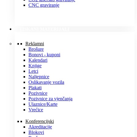
CNC graviranje
TISKANI MATERIJALI
Reklamni
Brošure
Bonovi - kuponi
Kalendari
Knjige
Letci
Naljepnice
Oslikavanje vozila
Plakati
Pozivnice
Pozivnice za vjenčanja
Ulaznice/Karte
Vrećice
Konferencijski
Akreditacije
Blokovi