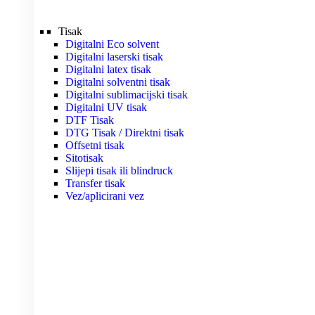
Tisak
Digitalni Eco solvent
Digitalni laserski tisak
Digitalni latex tisak
Digitalni solventni tisak
Digitalni sublimacijski tisak
Digitalni UV tisak
DTF Tisak
DTG Tisak / Direktni tisak
Offsetni tisak
Sitotisak
Slijepi tisak ili blindruck
Transfer tisak
Vez/aplicirani vez