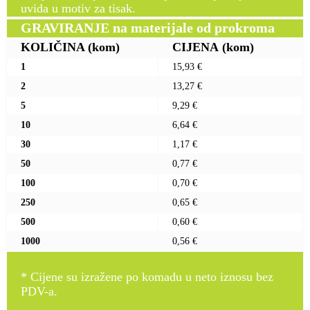
uvida u motiv za tisak.
GRAVIRANJE na materijale od prokroma
KOLIČINA
(kom)
CIJENA
(kom)
1
15,93 €
2
13,27 €
5
9,29 €
10
6,64 €
30
1,17 €
50
0,77 €
100
0,70 €
250
0,65 €
500
0,60 €
1000
0,56 €
* Cijene su izražene po komadu u neto iznosu bez
PDV-a.