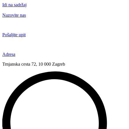
Idi na sadržaj
Nazovite nas
+385 91 6673 789
Pošaljite upit
novival@novival.hr
Adresa
Trnjanska cesta 72, 10 000 Zagreb