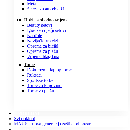
Metar
Setovi za auto/bicikl
Hobi i slobodno vrijeme
Beauty setovi
Igračke i dječji setovi
Naočale
Navijački rekviziti
Oprema za bicikl
Oprema za plažu
Vrijeme blagdana
Torbe
Dokument i laptop torbe
Ruksaci
Sportske torbe
Torbe za kupovinu
Torbe za plažu
POKLONI
Svi pokloni
MAUS – nova generacija zaštite od požara
O NAMA