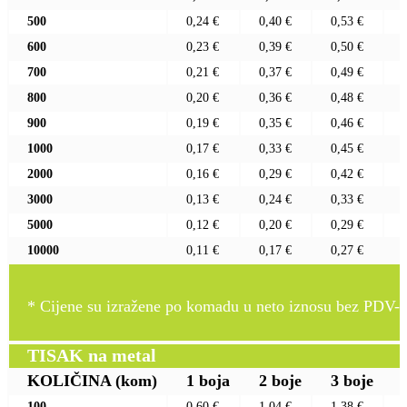
500
0,24 €
0,40 €
0,53 €
600
0,23 €
0,39 €
0,50 €
700
0,21 €
0,37 €
0,49 €
800
0,20 €
0,36 €
0,48 €
900
0,19 €
0,35 €
0,46 €
1000
0,17 €
0,33 €
0,45 €
2000
0,16 €
0,29 €
0,42 €
3000
0,13 €
0,24 €
0,33 €
5000
0,12 €
0,20 €
0,29 €
10000
0,11 €
0,17 €
0,27 €
* Cijene su izražene po komadu u neto iznosu bez PDV-a
TISAK na metal
KOLIČINA
(kom)
1 boja
2 boje
3 boje
100
0,60 €
1,04 €
1,38 €