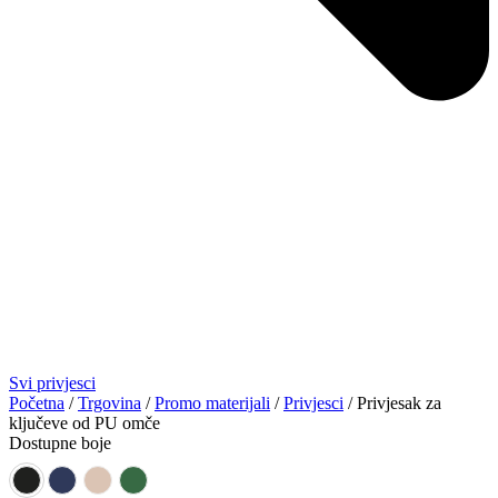
Svi privjesci
Početna
/
Trgovina
/
Promo materijali
/
Privjesci
/ Privjesak za
ključeve od PU omče
Dostupne boje