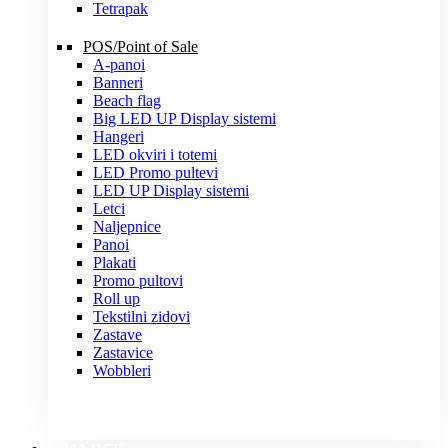
Tetrapak
POS/Point of Sale
A-panoi
Banneri
Beach flag
Big LED UP Display sistemi
Hangeri
LED okviri i totemi
LED Promo pultevi
LED UP Display sistemi
Letci
Naljepnice
Panoi
Plakati
Promo pultovi
Roll up
Tekstilni zidovi
Zastave
Zastavice
Wobbleri