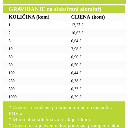
GRAVIRANJE na eloksirani aluminij
KOLIČINA
(kom)
CIJENA
(kom)
1
13,27 €
2
10,62 €
5
6,64 €
10
3,98 €
30
0,90 €
50
0,50 €
100
0,44 €
250
0,38 €
500
0,33 €
1000
0,29 €
* Cijene su izražene po komadu u neto iznosu bez
PDV-a.
* Minimalna količina za tisak je 1 kom.
* Cijena tiska je eventualno podložna promjeni nakon