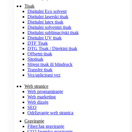
Tisak
Digitalni Eco solvent
Digitalni laserski tisak
Digitalni latex tisak
Digitalni solventni tisak
Digitalni sublimacijski tisak
Digitalni UV tisak
DTF Tisak
DTG Tisak / Direktni tisak
Offsetni tisak
Sitotisak
Slijepi tisak ili blindruck
Transfer tisak
Vez/aplicirani vez
Web stranice
Web programiranje
Web marketing
Web dizajn
SEO
Održavanje web stranica
Graviranje
Fiber/Jag graviranje
CO2 lasersko graviranje