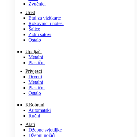
Zvučnici
Ured
Etui za vizitkarte
Rokovnici i notesi
Šalice
Zidni satovi
Ostalo
Upaljači
Metalni
Plastični
Privjesci
Drveni
Metalni
Plastični
Ostalo
Kišobrani
Automatski
Ručni
Alati
Džepne svjetiljke
Džepni nožići