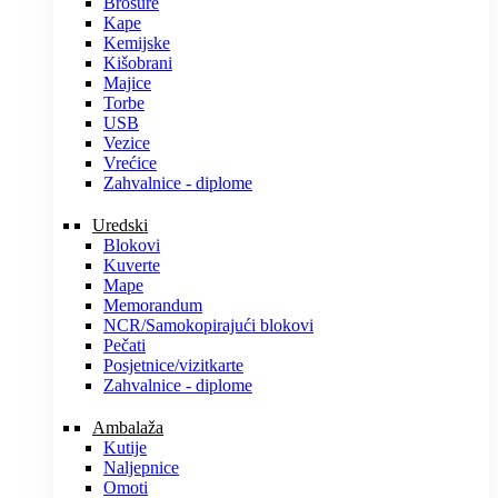
Brošure
Kape
Kemijske
Kišobrani
Majice
Torbe
USB
Vezice
Vrećice
Zahvalnice - diplome
Uredski
Blokovi
Kuverte
Mape
Memorandum
NCR/Samokopirajući blokovi
Pečati
Posjetnice/vizitkarte
Zahvalnice - diplome
Ambalaža
Kutije
Naljepnice
Omoti