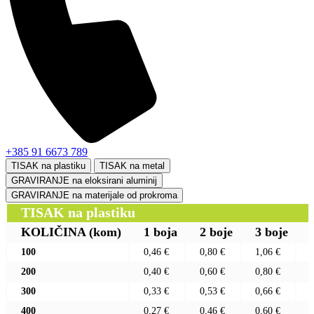
+385 91 6673 789
TISAK na plastiku
TISAK na metal
GRAVIRANJE na eloksirani aluminij
GRAVIRANJE na materijale od prokroma
TISAK na plastiku
KOLIČINA
(kom)
1 boja
2 boje
3 boje
100
0,46 €
0,80 €
1,06 €
200
0,40 €
0,60 €
0,80 €
300
0,33 €
0,53 €
0,66 €
400
0,27 €
0,46 €
0,60 €