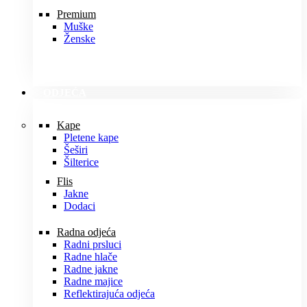
Premium
Muške
Ženske
ODJEĆA
Kape
Pletene kape
Šeširi
Šilterice
Flis
Jakne
Dodaci
Radna odjeća
Radni prsluci
Radne hlače
Radne jakne
Radne majice
Reflektirajuća odjeća