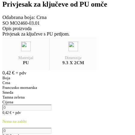
Privjesak za ključeve od PU omče
Odabrana boja: Crna
SO MO2460-03.01
Opis proizvoda
Privjesak za ključeve s PU petljom.
Materijal
Dimenzije
PU
9.3 X 2CM
0,42
€
+ pdv
Boja
Crna
Francusko mornarska
Smeđa
Tamna zelena
Cijena
0,42
€
+ pdv
Nema na zalihi