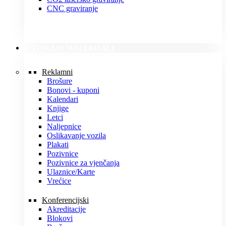
CNC graviranje
TISKANI MATERIJALI
Reklamni
Brošure
Bonovi - kuponi
Kalendari
Knjige
Letci
Naljepnice
Oslikavanje vozila
Plakati
Pozivnice
Pozivnice za vjenčanja
Ulaznice/Karte
Vrećice
Konferencijski
Akreditacije
Blokovi