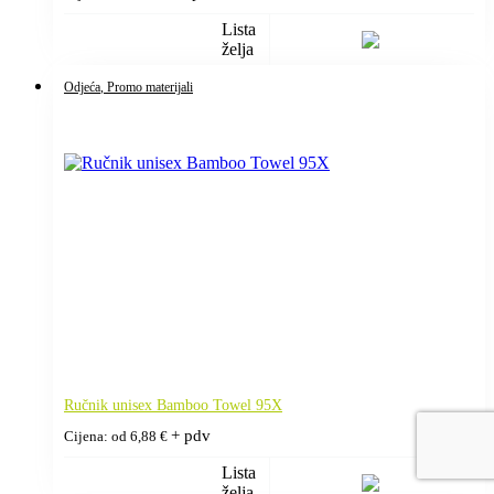
Lista
želja
Odjeća
, Promo materijali
Ručnik unisex Bamboo Towel 95X
+ pdv
Cijena: od
6,88
€
Lista
želja