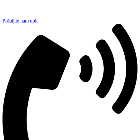
Pošaljite nam upit