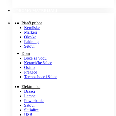
PROMO MATERIJALI
Pisaći pribor
Kemijske
Markeri
Olovke
Pakiranja
Setovi
Dom
Boce za vodu
Keramičke šalice
Ostalo
Pregače
Termos boce i šalice
Elektronika
Držači
Lampe
Powerbanks
Satovi
Slušalice
USB