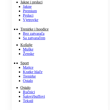
Jakne i prsluci
Jakne
Premium
Prsluci
Vjetrovke
Trenirke i hoodice
Bez zatvarača
Sa zatvaračem
Košulje
Muške
Ženske
Sport
Majice
Kratke hlače
Trenirke
Ostalo
Ostalo
Ručnici
Šalovi/buffovi
Tekstil