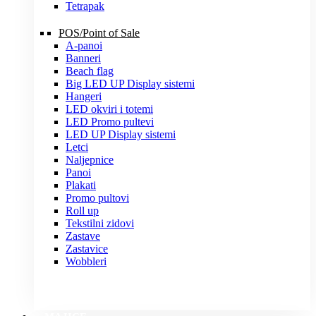
Tetrapak
POS/Point of Sale
A-panoi
Banneri
Beach flag
Big LED UP Display sistemi
Hangeri
LED okviri i totemi
LED Promo pultevi
LED UP Display sistemi
Letci
Naljepnice
Panoi
Plakati
Promo pultovi
Roll up
Tekstilni zidovi
Zastave
Zastavice
Wobbleri