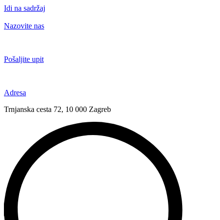
Idi na sadržaj
Nazovite nas
+385 91 6673 789
Pošaljite upit
novival@novival.hr
Adresa
Trnjanska cesta 72, 10 000 Zagreb