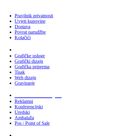
Pravilnik privatnosti
Uvjeti kupovine
Dostava
Povrat narudžbe
Kolačići
Usluge
Grafičke usluge
Grafički dizajn
Grafička priprema
Tisak
Web dizajn
Graviranje
Tiskani materijali
Reklamni
Konferencijski
Uredski
Ambalaža
Pos / Point of Sale
Majice