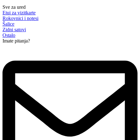
Sve za ured
Etui za vizitkarte
Rokovnici i notesi
Šalice
Zidni satovi
Ostalo
Imate pitanja?