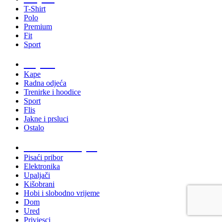
T-Shirt
Polo
Premium
Fit
Sport
Odjeća
Kape
Radna odjeća
Trenirke i hoodice
Sport
Flis
Jakne i prsluci
Ostalo
Promo materijali
Pisaći pribor
Elektronika
Upaljači
Kišobrani
Hobi i slobodno vrijeme
Dom
Ured
Privjesci