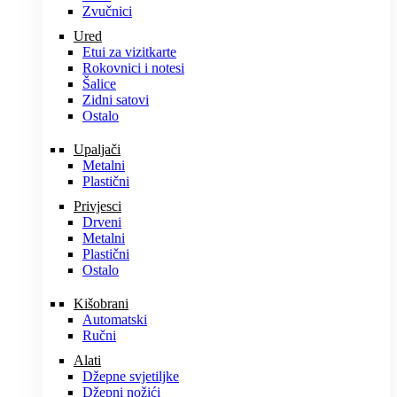
Zvučnici
Ured
Etui za vizitkarte
Rokovnici i notesi
Šalice
Zidni satovi
Ostalo
Upaljači
Metalni
Plastični
Privjesci
Drveni
Metalni
Plastični
Ostalo
Kišobrani
Automatski
Ručni
Alati
Džepne svjetiljke
Džepni nožići