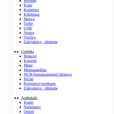
Brošure
Kape
Kemijske
Kišobrani
Majice
Torbe
USB
Vezice
Vrećice
Zahvalnice - diplome
Uredski
Blokovi
Kuverte
Mape
Memorandum
NCR/Samokopirajući blokovi
Pečati
Posjetnice/vizitkarte
Zahvalnice - diplome
Ambalaža
Kutije
Naljepnice
Omoti