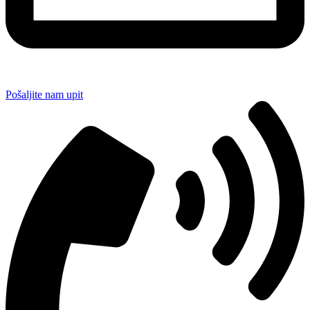
Pošaljite nam upit