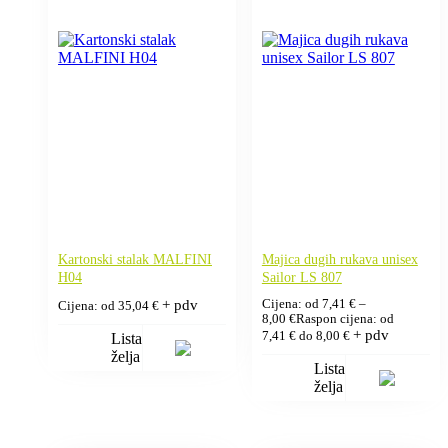
Kartonski stalak MALFINI
Majica dugih rukava unisex
H04
Sailor LS 807
+ pdv
Cijena: od
7,41
€
–
Cijena: od
35,04
€
8,00
€
Raspon cijena: od
+ pdv
7,41 € do 8,00 €
Lista
želja
Lista
želja