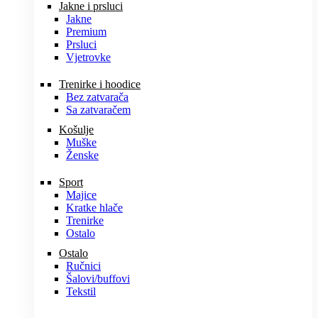
Jakne i prsluci
Jakne
Premium
Prsluci
Vjetrovke
Trenirke i hoodice
Bez zatvarača
Sa zatvaračem
Košulje
Muške
Ženske
Sport
Majice
Kratke hlače
Trenirke
Ostalo
Ostalo
Ručnici
Šalovi/buffovi
Tekstil