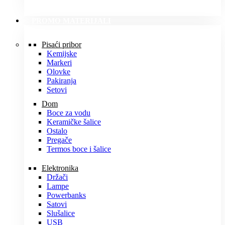
PROMO MATERIJALI
Pisaći pribor
Kemijske
Markeri
Olovke
Pakiranja
Setovi
Dom
Boce za vodu
Keramičke šalice
Ostalo
Pregače
Termos boce i šalice
Elektronika
Držači
Lampe
Powerbanks
Satovi
Slušalice
USB