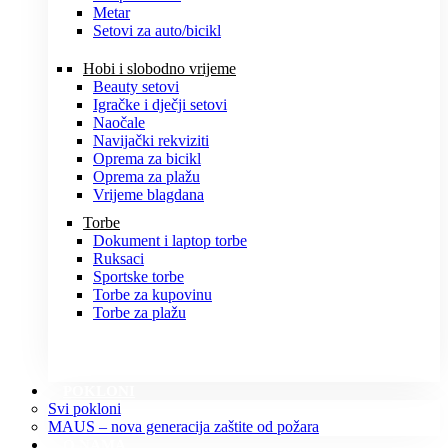
Metar
Setovi za auto/bicikl
Hobi i slobodno vrijeme
Beauty setovi
Igračke i dječji setovi
Naočale
Navijački rekviziti
Oprema za bicikl
Oprema za plažu
Vrijeme blagdana
Torbe
Dokument i laptop torbe
Ruksaci
Sportske torbe
Torbe za kupovinu
Torbe za plažu
POKLONI
Svi pokloni
MAUS – nova generacija zaštite od požara
O NAMA