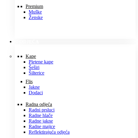
Premium
Muške
Ženske
ODJEĆA
Kape
Pletene kape
Šeširi
Šilterice
Flis
Jakne
Dodaci
Radna odjeća
Radni prsluci
Radne hlače
Radne jakne
Radne majice
Reflektirajuća odjeća