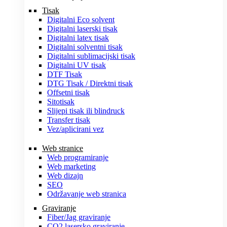
Tisak
Digitalni Eco solvent
Digitalni laserski tisak
Digitalni latex tisak
Digitalni solventni tisak
Digitalni sublimacijski tisak
Digitalni UV tisak
DTF Tisak
DTG Tisak / Direktni tisak
Offsetni tisak
Sitotisak
Slijepi tisak ili blindruck
Transfer tisak
Vez/aplicirani vez
Web stranice
Web programiranje
Web marketing
Web dizajn
SEO
Održavanje web stranica
Graviranje
Fiber/Jag graviranje
CO2 lasersko graviranje