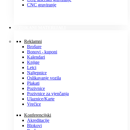
CNC graviranje
TISKANI MATERIJALI
Reklamni
Brošure
Bonovi - kuponi
Kalendari
Knjige
Letci
Naljepnice
Oslikavanje vozila
Plakati
Pozivnice
Pozivnice za vjenčanja
Ulaznice/Karte
Vrećice
Konferencijski
Akreditacije
Blokovi