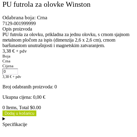
PU futrola za olovke Winston
Odabrana boja: Crna
7129-001999999
Opis proizvoda
PU futrola za olovku, prikladna za jednu olovku, s crnom sjajnom
metalnom pločom za ispis (dimenzija 2,6 x 2,6 cm), crnom
baršunastom unutrašnjosti i magnetskim zatvaranjem.
3,38
€
+ pdv
Boja
Crna
Cijena
3,38
€
+ pdv
Broj odabranih proizvoda
:
0
Ukupna cijena
:
0,00
€
0 Items, Total $0.00
Dodaj u košaricu
Specifikacije