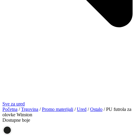
Sve za ured
Početna
/
Trgovina
/
Promo materijali
/
Ured
/
Ostalo
/ PU futrola za
olovke Winston
Dostupne boje