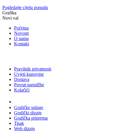
Pogledajte cijelu ponudu
Grafika
Novi val
Početna
Novosti
O nama
Kontakt
Pravilnik privatnosti
Uvjeti kupovine
Dostava
Povrat narudžbe
Kolačići
Usluge
Grafičke usluge
Grafički dizajn
Grafička priprema
Tisak
Web dizajn