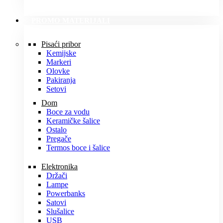
PROMO MATERIJALI
Pisaći pribor
Kemijske
Markeri
Olovke
Pakiranja
Setovi
Dom
Boce za vodu
Keramičke šalice
Ostalo
Pregače
Termos boce i šalice
Elektronika
Držači
Lampe
Powerbanks
Satovi
Slušalice
USB