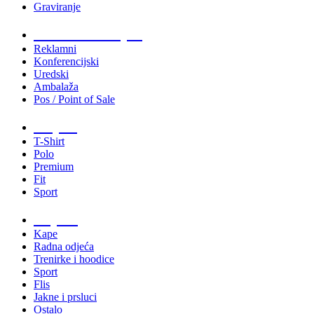
Graviranje
Tiskani materijali
Reklamni
Konferencijski
Uredski
Ambalaža
Pos / Point of Sale
Majice
T-Shirt
Polo
Premium
Fit
Sport
Odjeća
Kape
Radna odjeća
Trenirke i hoodice
Sport
Flis
Jakne i prsluci
Ostalo