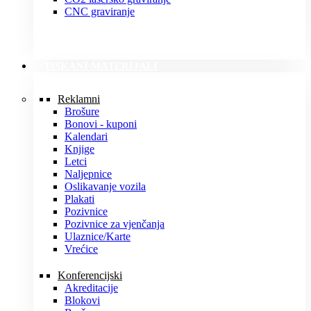
CNC graviranje
TISKANI MATERIJALI
Reklamni
Brošure
Bonovi - kuponi
Kalendari
Knjige
Letci
Naljepnice
Oslikavanje vozila
Plakati
Pozivnice
Pozivnice za vjenčanja
Ulaznice/Karte
Vrećice
Konferencijski
Akreditacije
Blokovi