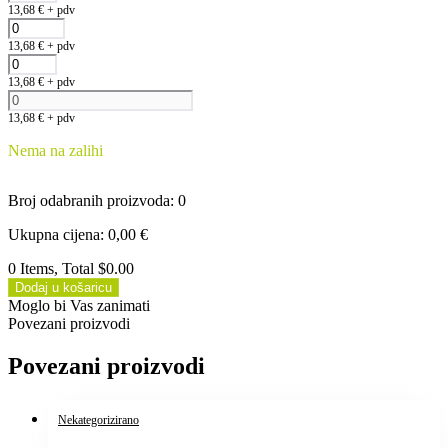
13,68
€
+ pdv
13,68
€
+ pdv
13,68
€
+ pdv
13,68
€
+ pdv
Nema na zalihi
Broj odabranih proizvoda
:
0
Ukupna cijena
:
0,00
€
0 Items, Total $0.00
Dodaj u košaricu
Moglo bi Vas zanimati
Povezani proizvodi
Povezani proizvodi
Nekategorizirano