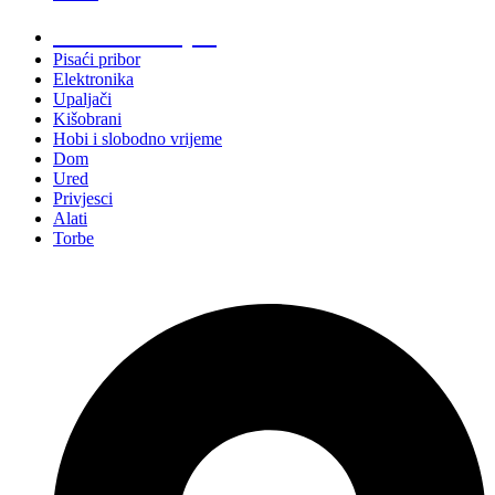
Promo materijali
Pisaći pribor
Elektronika
Upaljači
Kišobrani
Hobi i slobodno vrijeme
Dom
Ured
Privjesci
Alati
Torbe