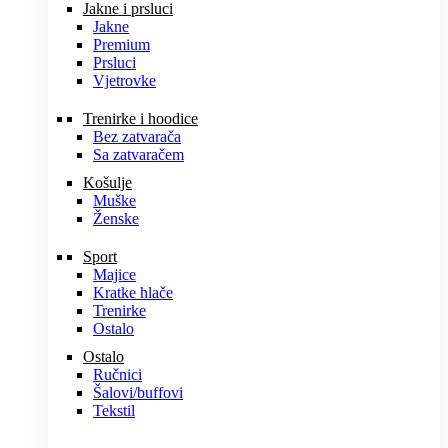
Jakne i prsluci
Jakne
Premium
Prsluci
Vjetrovke
Trenirke i hoodice
Bez zatvarača
Sa zatvaračem
Košulje
Muške
Ženske
Sport
Majice
Kratke hlače
Trenirke
Ostalo
Ostalo
Ručnici
Šalovi/buffovi
Tekstil