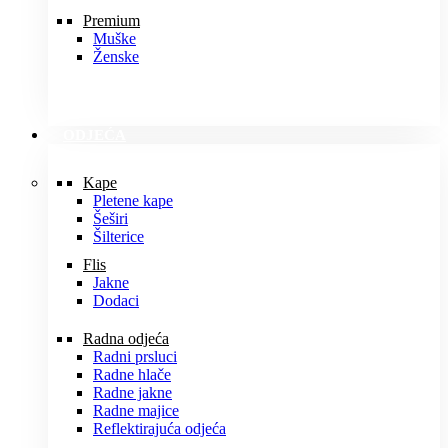
Premium
Muške
Ženske
ODJEĆA
Kape
Pletene kape
Šeširi
Šilterice
Flis
Jakne
Dodaci
Radna odjeća
Radni prsluci
Radne hlače
Radne jakne
Radne majice
Reflektirajuća odjeća