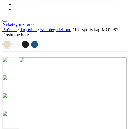
KONTAKT
KATALOZI
Nekategorizirano
Početna
/
Trgovina
/
Nekategorizirano
/ PU sports bag MO2987
Dostupne boje