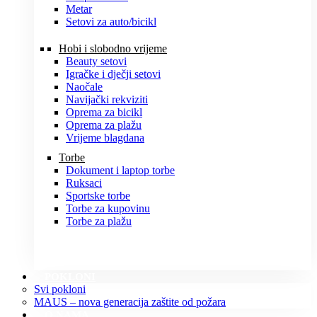
Metar
Setovi za auto/bicikl
Hobi i slobodno vrijeme
Beauty setovi
Igračke i dječji setovi
Naočale
Navijački rekviziti
Oprema za bicikl
Oprema za plažu
Vrijeme blagdana
Torbe
Dokument i laptop torbe
Ruksaci
Sportske torbe
Torbe za kupovinu
Torbe za plažu
POKLONI
Svi pokloni
MAUS – nova generacija zaštite od požara
O NAMA