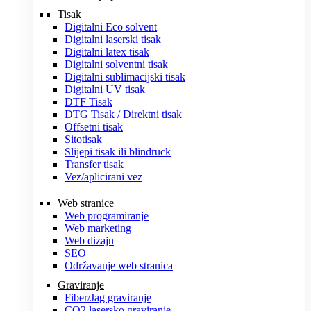
Tisak
Digitalni Eco solvent
Digitalni laserski tisak
Digitalni latex tisak
Digitalni solventni tisak
Digitalni sublimacijski tisak
Digitalni UV tisak
DTF Tisak
DTG Tisak / Direktni tisak
Offsetni tisak
Sitotisak
Slijepi tisak ili blindruck
Transfer tisak
Vez/aplicirani vez
Web stranice
Web programiranje
Web marketing
Web dizajn
SEO
Održavanje web stranica
Graviranje
Fiber/Jag graviranje
CO2 lasersko graviranje