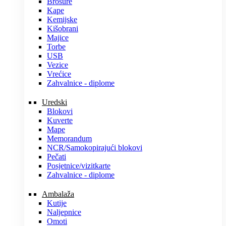
Brošure
Kape
Kemijske
Kišobrani
Majice
Torbe
USB
Vezice
Vrećice
Zahvalnice - diplome
Uredski
Blokovi
Kuverte
Mape
Memorandum
NCR/Samokopirajući blokovi
Pečati
Posjetnice/vizitkarte
Zahvalnice - diplome
Ambalaža
Kutije
Naljepnice
Omoti