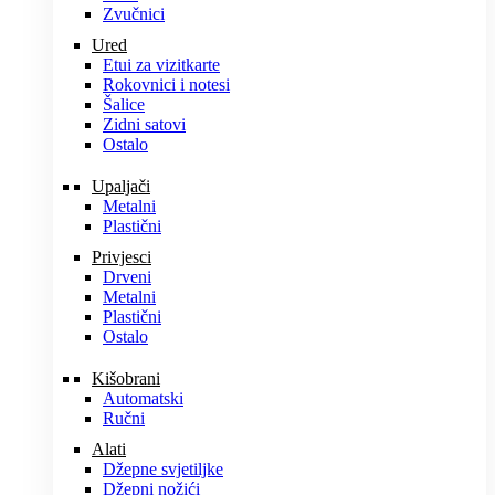
Zvučnici
Ured
Etui za vizitkarte
Rokovnici i notesi
Šalice
Zidni satovi
Ostalo
Upaljači
Metalni
Plastični
Privjesci
Drveni
Metalni
Plastični
Ostalo
Kišobrani
Automatski
Ručni
Alati
Džepne svjetiljke
Džepni nožići