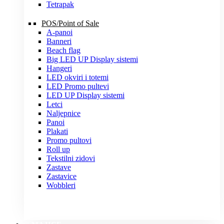
Tetrapak
POS/Point of Sale
A-panoi
Banneri
Beach flag
Big LED UP Display sistemi
Hangeri
LED okviri i totemi
LED Promo pultevi
LED UP Display sistemi
Letci
Naljepnice
Panoi
Plakati
Promo pultovi
Roll up
Tekstilni zidovi
Zastave
Zastavice
Wobbleri