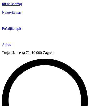
Idi na sadržaj
Nazovite nas
+385 91 6673 789
Pošaljite upit
novival@novival.hr
Adresa
Trnjanska cesta 72, 10 000 Zagreb