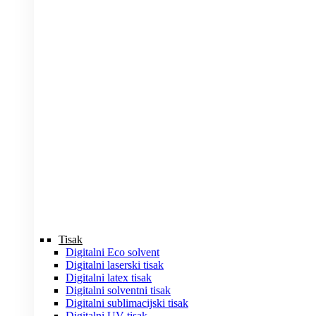
Tisak
Digitalni Eco solvent
Digitalni laserski tisak
Digitalni latex tisak
Digitalni solventni tisak
Digitalni sublimacijski tisak
Digitalni UV tisak