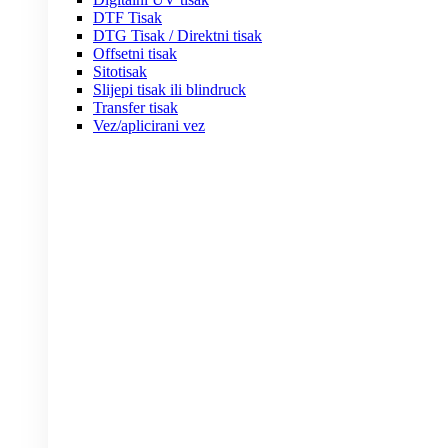
DTF Tisak
DTG Tisak / Direktni tisak
Offsetni tisak
Sitotisak
Slijepi tisak ili blindruck
Transfer tisak
Vez/aplicirani vez