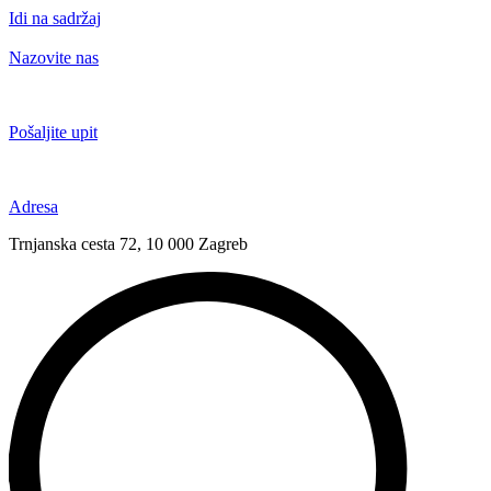
Idi na sadržaj
Nazovite nas
+385 91 6673 789
Pošaljite upit
novival@novival.hr
Adresa
Trnjanska cesta 72, 10 000 Zagreb