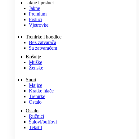
Jakne i prsluci
Jakne
Premium
Prsluci
Vjetrovke
Trenirke i hoodice
Bez zatvarača
Sa zatvaračem
Košulje
Muške
Ženske
Sport
Majice
Kratke hlače
Trenirke
Ostalo
Ostalo
Ručnici
Šalovi/buffovi
Tekstil