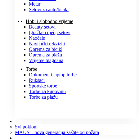
Metar
Setovi za auto/bicikl
Hobi i slobodno vrijeme
Beauty setovi
Igračke i dječji setovi
Naočale
Navijački rekviziti
Oprema za bicikl
Oprema za plažu
Vrijeme blagdana
Torbe
Dokument i laptop torbe
Ruksaci
Sportske torbe
Torbe za kupovinu
Torbe za plažu
POKLONI
Svi pokloni
MAUS – nova generacija zaštite od požara
O NAMA