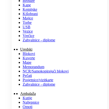
Brošure
Kape
Kemijske
Kišobrani
Majice
Torbe
USB
Vezice
Vrećice
Zahvalnice - diplome
Uredski
Blokovi
Kuverte
Mape
Memorandum
NCR/Samokopirajući blokovi
Pečati
Posjetnice/vizitkarte
Zahvalnice - diplome
Ambalaža
Kutije
Naljepnice
Omoti