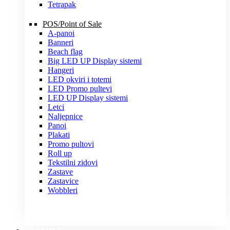
Tetrapak
POS/Point of Sale
A-panoi
Banneri
Beach flag
Big LED UP Display sistemi
Hangeri
LED okviri i totemi
LED Promo pultevi
LED UP Display sistemi
Letci
Naljepnice
Panoi
Plakati
Promo pultovi
Roll up
Tekstilni zidovi
Zastave
Zastavice
Wobbleri