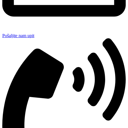
Pošaljite nam upit