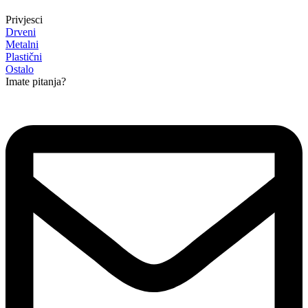
Privjesci
Drveni
Metalni
Plastični
Ostalo
Imate pitanja?