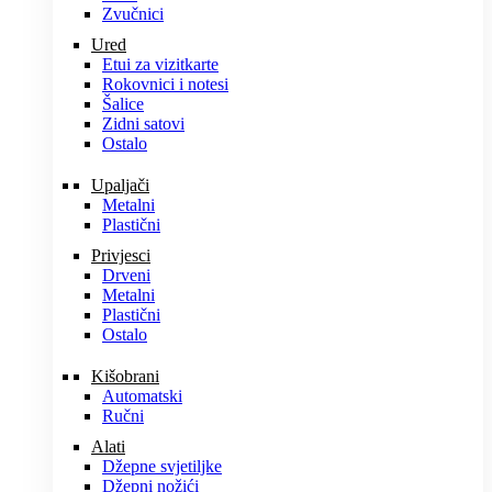
Zvučnici
Ured
Etui za vizitkarte
Rokovnici i notesi
Šalice
Zidni satovi
Ostalo
Upaljači
Metalni
Plastični
Privjesci
Drveni
Metalni
Plastični
Ostalo
Kišobrani
Automatski
Ručni
Alati
Džepne svjetiljke
Džepni nožići