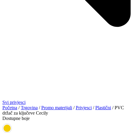
Svi privjesci
Početna
/
Trgovina
/
Promo materijali
/
Privjesci
/
Plastični
/ PVC
držač za ključeve Cecily
Dostupne boje