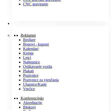
CNC graviranje
TISKANI MATERIJALI
Reklamni
Brošure
Bonovi - kuponi
Kalendari
Knjige
Letci
Naljepnice
Oslikavanje vozila
Plakati
Pozivnice
Pozivnice za vjenčanja
Ulaznice/Karte
Vrećice
Konferencijski
Akreditacije
Blokovi