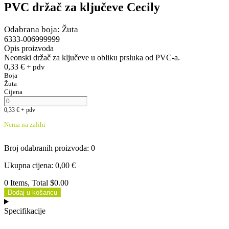
PVC držač za ključeve Cecily
Odabrana boja: Žuta
6333-006999999
Opis proizvoda
Neonski držač za ključeve u obliku prsluka od PVC-a.
0,33
€
+ pdv
Boja
Žuta
Cijena
0,33
€
+ pdv
Nema na zalihi
Broj odabranih proizvoda
:
0
Ukupna cijena
:
0,00
€
0 Items, Total $0.00
Dodaj u košaricu
Specifikacije