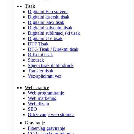
Tisak
Digitalni Eco solvent
Digitalni laserski tisak
Digitalni latex tisak
Digitalni solventni tisak
Digitalni sublimacijski tisak
Digitalni UV tisak
DTF Tisak
DTG Tisak / Direktni tisak
Offsetni tisak
Sitotisak
Slijepi tisak ili blindruck
Transfer tisak
Vez/aplicirani vez
Web stranice
Web programiranje
Web marketing
Web dizajn
SEO
Održavanje web stranica
Graviranje
Fiber/Jag graviranje
CO2 lasersko graviranje