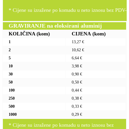
* Cijene su izražene po komadu u neto iznosu bez PDV-a
GRAVIRANJE na eloksirani aluminij
KOLIČINA
(kom)
CIJENA
(kom)
1
13,27 €
2
10,62 €
5
6,64 €
10
3,98 €
30
0,90 €
50
0,50 €
100
0,44 €
250
0,38 €
500
0,33 €
1000
0,29 €
* Cijene su izražene po komadu u neto iznosu bez