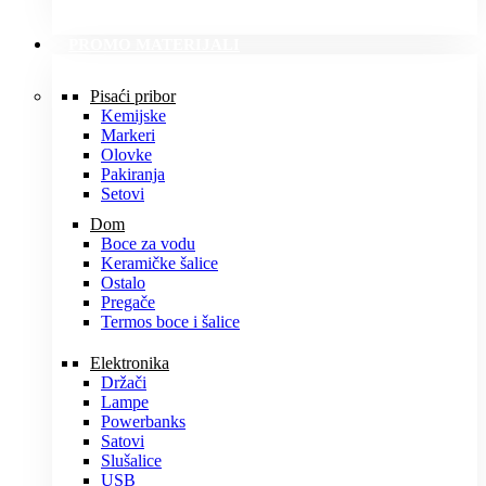
PROMO MATERIJALI
Pisaći pribor
Kemijske
Markeri
Olovke
Pakiranja
Setovi
Dom
Boce za vodu
Keramičke šalice
Ostalo
Pregače
Termos boce i šalice
Elektronika
Držači
Lampe
Powerbanks
Satovi
Slušalice
USB