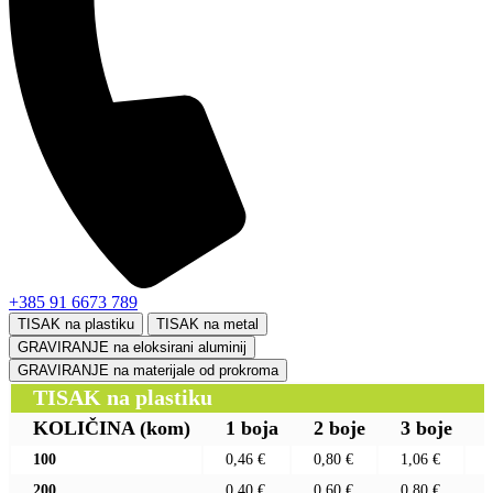
+385 91 6673 789
TISAK na plastiku
TISAK na metal
GRAVIRANJE na eloksirani aluminij
GRAVIRANJE na materijale od prokroma
TISAK na plastiku
KOLIČINA
(kom)
1 boja
2 boje
3 boje
100
0,46 €
0,80 €
1,06 €
200
0,40 €
0,60 €
0,80 €