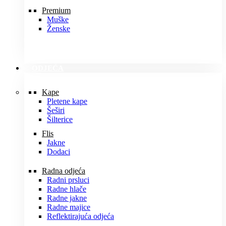
Premium
Muške
Ženske
ODJEĆA
Kape
Pletene kape
Šeširi
Šilterice
Flis
Jakne
Dodaci
Radna odjeća
Radni prsluci
Radne hlače
Radne jakne
Radne majice
Reflektirajuća odjeća