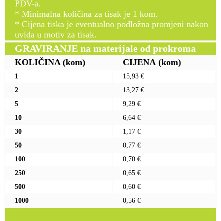
PDV-a.
* Minimalna količina za tisak je 1 kom.
* Cijena tiska je eventualno podložna promjeni nakon
uvida u motiv za tisak.
GRAVIRANJE na materijale od prokroma
KOLIČINA
(kom)
CIJENA
(kom)
1
15,93 €
2
13,27 €
5
9,29 €
10
6,64 €
30
1,17 €
50
0,77 €
100
0,70 €
250
0,65 €
500
0,60 €
1000
0,56 €