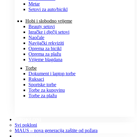
Metar
Setovi za auto/bicikl
Hobi i slobodno vrijeme
Beauty setovi
Igračke i dječji setovi
Naočale
Navijački rekviziti
Oprema za bicikl
Oprema za plažu
Vrijeme blagdana
Torbe
Dokument i laptop torbe
Ruksaci
Sportske torbe
Torbe za kupovinu
Torbe za plažu
POKLONI
Svi pokloni
MAUS – nova generacija zaštite od požara
O NAMA