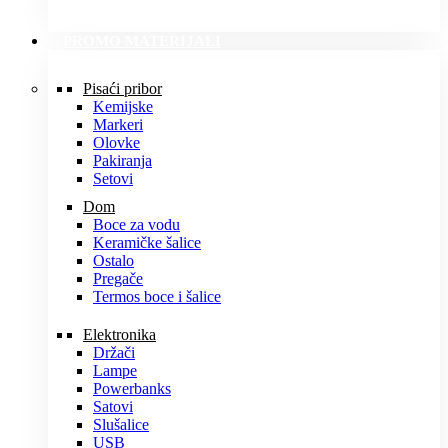
PROMO MATERIJALI
Pisaći pribor
Kemijske
Markeri
Olovke
Pakiranja
Setovi
Dom
Boce za vodu
Keramičke šalice
Ostalo
Pregače
Termos boce i šalice
Elektronika
Držači
Lampe
Powerbanks
Satovi
Slušalice
USB