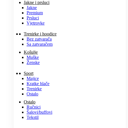
Jakne i prsluci
Jakne
Premium
Prsluci
Vjetrovke
Trenirke i hoodice
Bez zatvarača
Sa zatvaračem
Košulje
Muške
Ženske
Sport
Majice
Kratke hlače
Trenirke
Ostalo
Ostalo
Ručnici
Šalovi/buffovi
Tekstil