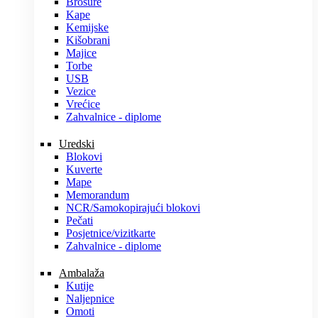
Brošure
Kape
Kemijske
Kišobrani
Majice
Torbe
USB
Vezice
Vrećice
Zahvalnice - diplome
Uredski
Blokovi
Kuverte
Mape
Memorandum
NCR/Samokopirajući blokovi
Pečati
Posjetnice/vizitkarte
Zahvalnice - diplome
Ambalaža
Kutije
Naljepnice
Omoti