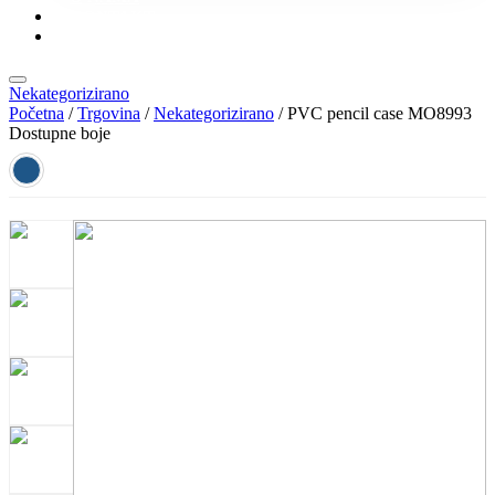
KONTAKT
KATALOZI
Nekategorizirano
Početna
/
Trgovina
/
Nekategorizirano
/ PVC pencil case MO8993
Dostupne boje