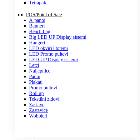
Tetrapak
POS/Point of Sale
A-panoi
Banneri
Beach flag
Big LED UP Display sistemi
Hangeri
LED okviri i totemi
LED Promo pultevi
LED UP Display sistemi
Letci
Naljepnice
Panoi
Plakati
Promo pultovi
Roll up
Tekstilni zidovi
Zastave
Zastavice
Wobbleri