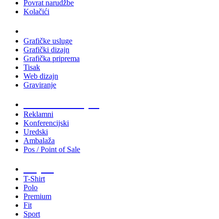
Povrat narudžbe
Kolačići
Usluge
Grafičke usluge
Grafički dizajn
Grafička priprema
Tisak
Web dizajn
Graviranje
Tiskani materijali
Reklamni
Konferencijski
Uredski
Ambalaža
Pos / Point of Sale
Majice
T-Shirt
Polo
Premium
Fit
Sport