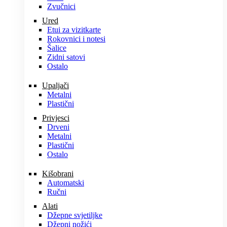
Zvučnici
Ured
Etui za vizitkarte
Rokovnici i notesi
Šalice
Zidni satovi
Ostalo
Upaljači
Metalni
Plastični
Privjesci
Drveni
Metalni
Plastični
Ostalo
Kišobrani
Automatski
Ručni
Alati
Džepne svjetiljke
Džepni nožići