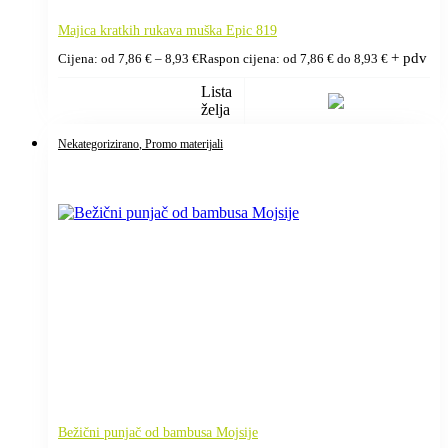
Majica kratkih rukava muška Epic 819
+ pdv
Cijena: od
7,86
€
–
8,93
€
Raspon cijena: od 7,86 € do 8,93 €
Lista
želja
Nekategorizirano
, Promo materijali
Bežični punjač od bambusa Mojsije