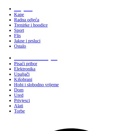
Odjeća
Kape
Radna odjeća
Trenirke i hoodice
Sport
Flis
Jakne i prsluci
Ostalo
Promo materijali
Pisaći pribor
Elektronika
Upaljači
Kišobrani
Hobi i slobodno vrijeme
Dom
Ured
Privjesci
Alati
Torbe