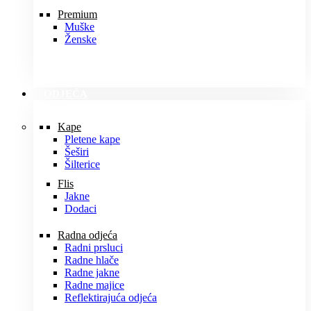
Premium
Muške
Ženske
ODJEĆA
Kape
Pletene kape
Šeširi
Šilterice
Flis
Jakne
Dodaci
Radna odjeća
Radni prsluci
Radne hlače
Radne jakne
Radne majice
Reflektirajuća odjeća