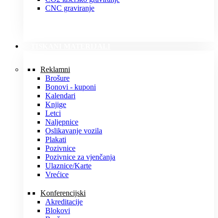
CNC graviranje
TISKANI MATERIJALI
Reklamni
Brošure
Bonovi - kuponi
Kalendari
Knjige
Letci
Naljepnice
Oslikavanje vozila
Plakati
Pozivnice
Pozivnice za vjenčanja
Ulaznice/Karte
Vrećice
Konferencijski
Akreditacije
Blokovi