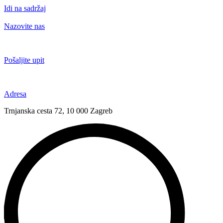
Idi na sadržaj
Nazovite nas
+385 91 6673 789
Pošaljite upit
novival@novival.hr
Adresa
Trnjanska cesta 72, 10 000 Zagreb