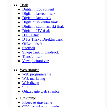
Tisak
Digitalni Eco solvent
Digitalni laserski tisak
Digitalni latex tisak
Digitalni solventni tisak
Digitalni sublimacijski tisak
Digitalni UV tisak
DTF Tisak
DTG Tisak / Direktni tisak
Offsetni tisak
Sitotisak
Slijepi tisak ili blindruck
Transfer tisak
Vez/aplicirani vez
Web stranice
Web programiranje
Web marketing
Web dizajn
SEO
Održavanje web stranica
Graviranje
Fiber/Jag graviranje
CO2 lasersko graviranje